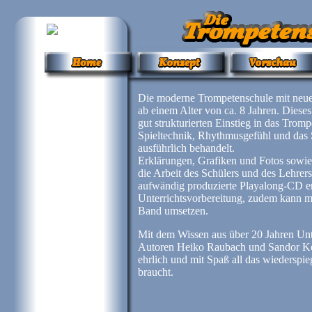
Die moderne Trompetenschule mit neue
ab einem Alter von ca. 8 Jahren. Dieses
gut strukturierten Einstieg in das Trom
Spieltechnik, Rhythmusgefühl und das 
ausführlich behandelt.
Erklärungen, Grafiken und Fotos sowie 
die Arbeit des Schülers und des Lehrers
aufwändig produzierte Playalong-CD erl
Unterrichtsvorbereitung, zudem kann m
Band umsetzen.
Mit dem Wissen aus über 20 Jahren Unte
Autoren Heiko Raubach und Sandor Kova
ehrlich und mit Spaß all das wiederspie
braucht.