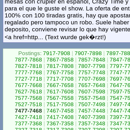
mesas con crupier en espanol, Crazy Time y
para el que le guste el show. La oferta de en
100% con 100 tiradas gratis, hay que aposta
regalado pero tampoco un robo. Suele haber
deposito, conviene revisar lo que hay vigent
<a href=http... (Text wurde gek�rzt!)
Postings:
7917-7908
|
7907-7898
|
7897-78
7877-7868
|
7867-7858
|
7857-7848
|
7847-7
7827-7818
|
7817-7808
|
7807-7798
|
7797-7
7777-7768
|
7767-7758
|
7757-7748
|
7747-7
7727-7718
|
7717-7708
|
7707-7698
|
7697-7
7677-7668
|
7667-7658
|
7657-7648
|
7647-7
7627-7618
|
7617-7608
|
7607-7598
|
7597-7
7577-7568
|
7567-7558
|
7557-7548
|
7547-7
7527-7518
|
7517-7508
|
7507-7498
|
7497-7
7477-7468
|
7467-7458
|
7457-7448
|
7447-7
7427-7418
|
7417-7408
|
7407-7398
|
7397-7
7377-7368
|
7367-7358
|
7357-7348
|
7347-7
7327-7318
|
7317-7308
|
7307-7298
|
7297-7