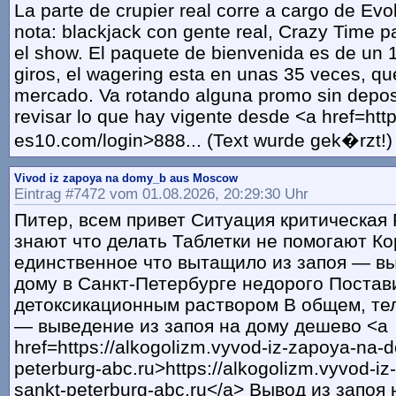
La parte de crupier real corre a cargo de Evo
nota: blackjack con gente real, Crazy Time pa
el show. El paquete de bienvenida es de u
giros, el wagering esta en unas 35 veces, qu
mercado. Va rotando alguna promo sin depos
revisar lo que hay vigente desde <a href=http
es10.com/login>888... (Text wurde gek�rzt!)
Vivod iz zapoya na domy_b aus Moscow
Eintrag #7472 vom 01.08.2026, 20:29:30 Uhr
Питер, всем привет Ситуация критическая
знают что делать Таблетки не помогают Ко
единственное что вытащило из запоя — вы
дому в Санкт-Петербурге недорого Постав
детоксикационным раствором В общем, те
— выведение из запоя на дому дешево <a
href=https://alkogolizm.vyvod-iz-zapoya-na-
peterburg-abc.ru>https://alkogolizm.vyvod-i
sankt-peterburg-abc.ru</a> Вывод из запоя