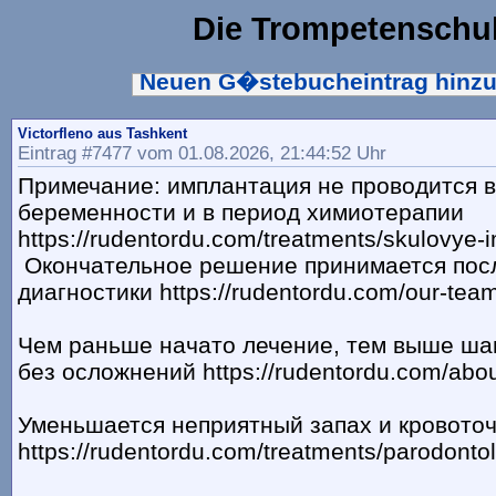
Die Trompetenschu
Neuen G�stebucheintrag hinz
Victorfleno aus Tashkent
Eintrag #7477 vom 01.08.2026, 21:44:52 Uhr
Примечание: имплантация не проводится 
беременности и в период химиотерапии
https://rudentordu.com/treatments/skulovye-i
Окончательное решение принимается пос
диагностики https://rudentordu.com/our-tea
Чем раньше начато лечение, тем выше ша
без осложнений https://rudentordu.com/abou
Уменьшается неприятный запах и кровото
https://rudentordu.com/treatments/parodonto