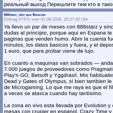
реальный выход Перешлите тем кто в тако
888starz_idor aus Moscow
Eintrag #7471 vom 01.08.2026, 20:27:42 Uhr
Ya llevo un par de meses con 888starz y sin
dudas al principio, porque aqui en Espana t
paginas que venden humo. Abrir la cuenta fu
minutos, los datos basicos y fuera, y el dep
1 euro, que para probar viene de lujo.
En cuanto a maquinas van sobrados — anda
7.000 juegos de proveedores como Pragmatic
Play'n GO, Betsoft y Yggdrasil. Mis habitual
Dead y Gates of Olympus, si bien tambien le
de Microgaming. Lo que me raya es que el fil
a veces se atasca cuando hay tantisimo.
La zona en vivo esta llevada por Evolution y 
mesas con crupier en espanol, Crazy Time y