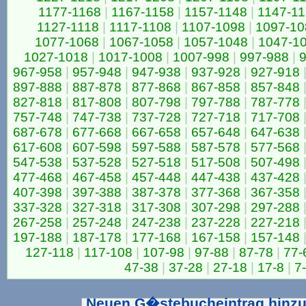
1177-1168
|
1167-1158
|
1157-1148
|
1147-1
1127-1118
|
1117-1108
|
1107-1098
|
1097-10
1077-1068
|
1067-1058
|
1057-1048
|
1047-1
1027-1018
|
1017-1008
|
1007-998
|
997-988
|
9
967-958
|
957-948
|
947-938
|
937-928
|
927-918
897-888
|
887-878
|
877-868
|
867-858
|
857-848
827-818
|
817-808
|
807-798
|
797-788
|
787-778
757-748
|
747-738
|
737-728
|
727-718
|
717-708
687-678
|
677-668
|
667-658
|
657-648
|
647-638
617-608
|
607-598
|
597-588
|
587-578
|
577-568
547-538
|
537-528
|
527-518
|
517-508
|
507-498
477-468
|
467-458
|
457-448
|
447-438
|
437-428
407-398
|
397-388
|
387-378
|
377-368
|
367-358
337-328
|
327-318
|
317-308
|
307-298
|
297-288
267-258
|
257-248
|
247-238
|
237-228
|
227-218
197-188
|
187-178
|
177-168
|
167-158
|
157-148
127-118
|
117-108
|
107-98
|
97-88
|
87-78
|
77-
47-38
|
37-28
|
27-18
|
17-8
|
7
Neuen G�stebucheintrag hinz