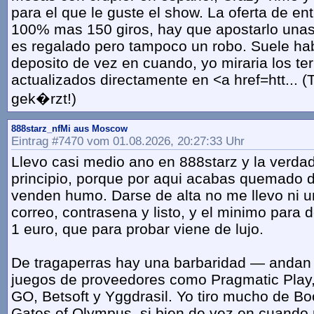
para el que le guste el show. La oferta de en
100% mas 150 giros, hay que apostarlo unas
es regalado pero tampoco un robo. Suele ha
deposito de vez en cuando, yo miraria los te
actualizados directamente en <a href=htt... (
gek�rzt!)
888starz_nfMi aus Moscow
Eintrag #7470 vom 01.08.2026, 20:27:33 Uhr
Llevo casi medio ano en 888starz y la verdad
principio, porque por aqui acabas quemado 
venden humo. Darse de alta no me llevo ni u
correo, contrasena y listo, y el minimo para 
1 euro, que para probar viene de lujo.
De tragaperras hay una barbaridad — andan
juegos de proveedores como Pragmatic Play,
GO, Betsoft y Yggdrasil. Yo tiro mucho de B
Gates of Olympus, si bien de vez en cuando 