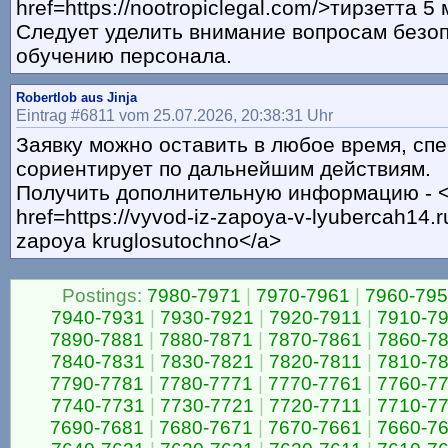
href=https://nootropiclegal.com/>тирзетта 5 
Следует уделить внимание вопросам безо
обучению персонала.
Robertlob aus Jinja
Eintrag #6811 vom 25.07.2026, 20:38:31 Uhr
Заявку можно оставить в любое время, сп
сориентирует по дальнейшим действиям.
Получить дополнительную информацию - 
href=https://vyvod-iz-zapoya-v-lyubercah14.r
zapoya kruglosutochno</a>
Postings:
7980-7971
|
7970-7961
|
7960-79
7940-7931
|
7930-7921
|
7920-7911
|
7910-7
7890-7881
|
7880-7871
|
7870-7861
|
7860-7
7840-7831
|
7830-7821
|
7820-7811
|
7810-7
7790-7781
|
7780-7771
|
7770-7761
|
7760-7
7740-7731
|
7730-7721
|
7720-7711
|
7710-7
7690-7681
|
7680-7671
|
7670-7661
|
7660-7