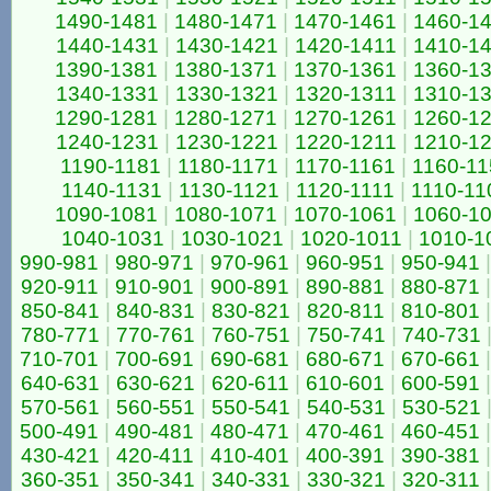
1490-1481
|
1480-1471
|
1470-1461
|
1460-1
1440-1431
|
1430-1421
|
1420-1411
|
1410-1
1390-1381
|
1380-1371
|
1370-1361
|
1360-1
1340-1331
|
1330-1321
|
1320-1311
|
1310-1
1290-1281
|
1280-1271
|
1270-1261
|
1260-1
1240-1231
|
1230-1221
|
1220-1211
|
1210-1
1190-1181
|
1180-1171
|
1170-1161
|
1160-11
1140-1131
|
1130-1121
|
1120-1111
|
1110-11
1090-1081
|
1080-1071
|
1070-1061
|
1060-1
1040-1031
|
1030-1021
|
1020-1011
|
1010-1
990-981
|
980-971
|
970-961
|
960-951
|
950-941
|
920-911
|
910-901
|
900-891
|
890-881
|
880-871
|
850-841
|
840-831
|
830-821
|
820-811
|
810-801
|
780-771
|
770-761
|
760-751
|
750-741
|
740-731
710-701
|
700-691
|
690-681
|
680-671
|
670-661
|
640-631
|
630-621
|
620-611
|
610-601
|
600-591
|
570-561
|
560-551
|
550-541
|
540-531
|
530-521
500-491
|
490-481
|
480-471
|
470-461
|
460-451
|
430-421
|
420-411
|
410-401
|
400-391
|
390-381
|
360-351
|
350-341
|
340-331
|
330-321
|
320-311
|