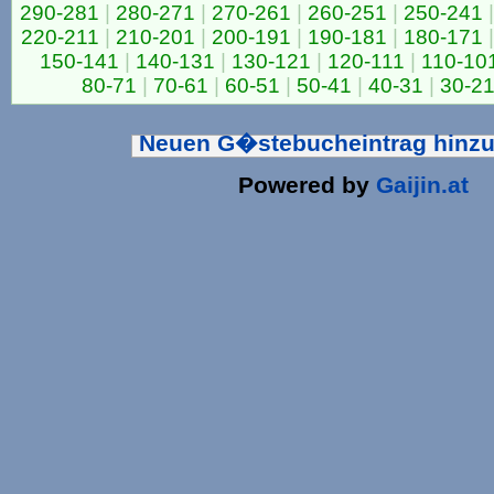
290-281
|
280-271
|
270-261
|
260-251
|
250-241
|
220-211
|
210-201
|
200-191
|
190-181
|
180-171
|
150-141
|
140-131
|
130-121
|
120-111
|
110-10
80-71
|
70-61
|
60-51
|
50-41
|
40-31
|
30-2
Neuen G�stebucheintrag hinz
Powered by
Gaijin.at