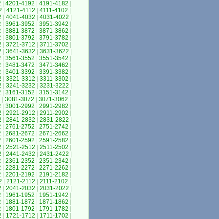
2
|
4201-4192
|
4191-4182
|
2
|
4121-4112
|
4111-4102
|
2
|
4041-4032
|
4031-4022
|
2
|
3961-3952
|
3951-3942
|
2
|
3881-3872
|
3871-3862
|
2
|
3801-3792
|
3791-3782
|
2
|
3721-3712
|
3711-3702
|
2
|
3641-3632
|
3631-3622
|
2
|
3561-3552
|
3551-3542
|
2
|
3481-3472
|
3471-3462
|
2
|
3401-3392
|
3391-3382
|
2
|
3321-3312
|
3311-3302
|
2
|
3241-3232
|
3231-3222
|
2
|
3161-3152
|
3151-3142
|
2
|
3081-3072
|
3071-3062
|
2
|
3001-2992
|
2991-2982
|
2
|
2921-2912
|
2911-2902
|
2
|
2841-2832
|
2831-2822
|
2
|
2761-2752
|
2751-2742
|
2
|
2681-2672
|
2671-2662
|
2
|
2601-2592
|
2591-2582
|
2
|
2521-2512
|
2511-2502
|
2
|
2441-2432
|
2431-2422
|
2
|
2361-2352
|
2351-2342
|
2
|
2281-2272
|
2271-2262
|
2
|
2201-2192
|
2191-2182
|
2
|
2121-2112
|
2111-2102
|
2
|
2041-2032
|
2031-2022
|
2
|
1961-1952
|
1951-1942
|
2
|
1881-1872
|
1871-1862
|
2
|
1801-1792
|
1791-1782
|
2
|
1721-1712
|
1711-1702
|