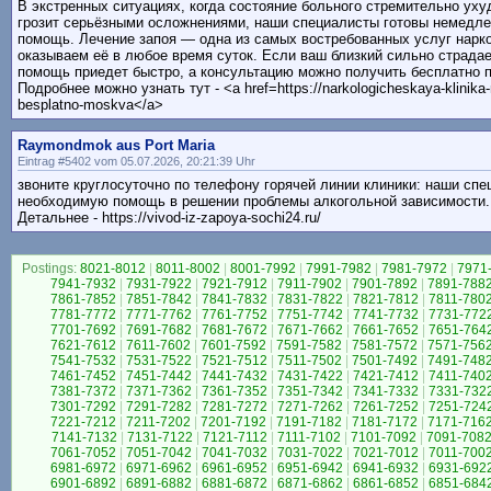
В экстренных ситуациях, когда состояние больного стремительно ух
грозит серьёзными осложнениями, наши специалисты готовы немедл
помощь. Лечение запоя — одна из самых востребованных услуг нарко
оказываем её в любое время суток. Если ваш близкий сильно страдае
помощь приедет быстро, а консультацию можно получить бесплатно 
Подробнее можно узнать тут - <a href=https://narkologicheskaya-klinika
besplatno-moskva</a>
Raymondmok aus Port Maria
Eintrag #5402 vom 05.07.2026, 20:21:39 Uhr
звоните круглосуточно по телефону горячей линии клиники: наши спе
необходимую помощь в решении проблемы алкогольной зависимости.
Детальнее - https://vivod-iz-zapoya-sochi24.ru/
Postings:
8021-8012
|
8011-8002
|
8001-7992
|
7991-7982
|
7981-7972
|
7971
7941-7932
|
7931-7922
|
7921-7912
|
7911-7902
|
7901-7892
|
7891-788
7861-7852
|
7851-7842
|
7841-7832
|
7831-7822
|
7821-7812
|
7811-780
7781-7772
|
7771-7762
|
7761-7752
|
7751-7742
|
7741-7732
|
7731-772
7701-7692
|
7691-7682
|
7681-7672
|
7671-7662
|
7661-7652
|
7651-764
7621-7612
|
7611-7602
|
7601-7592
|
7591-7582
|
7581-7572
|
7571-756
7541-7532
|
7531-7522
|
7521-7512
|
7511-7502
|
7501-7492
|
7491-748
7461-7452
|
7451-7442
|
7441-7432
|
7431-7422
|
7421-7412
|
7411-740
7381-7372
|
7371-7362
|
7361-7352
|
7351-7342
|
7341-7332
|
7331-732
7301-7292
|
7291-7282
|
7281-7272
|
7271-7262
|
7261-7252
|
7251-724
7221-7212
|
7211-7202
|
7201-7192
|
7191-7182
|
7181-7172
|
7171-716
7141-7132
|
7131-7122
|
7121-7112
|
7111-7102
|
7101-7092
|
7091-708
7061-7052
|
7051-7042
|
7041-7032
|
7031-7022
|
7021-7012
|
7011-700
6981-6972
|
6971-6962
|
6961-6952
|
6951-6942
|
6941-6932
|
6931-692
6901-6892
|
6891-6882
|
6881-6872
|
6871-6862
|
6861-6852
|
6851-684