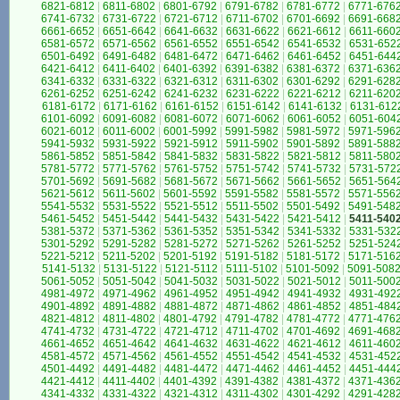
6821-6812
|
6811-6802
|
6801-6792
|
6791-6782
|
6781-6772
|
6771-676
6741-6732
|
6731-6722
|
6721-6712
|
6711-6702
|
6701-6692
|
6691-668
6661-6652
|
6651-6642
|
6641-6632
|
6631-6622
|
6621-6612
|
6611-660
6581-6572
|
6571-6562
|
6561-6552
|
6551-6542
|
6541-6532
|
6531-652
6501-6492
|
6491-6482
|
6481-6472
|
6471-6462
|
6461-6452
|
6451-644
6421-6412
|
6411-6402
|
6401-6392
|
6391-6382
|
6381-6372
|
6371-636
6341-6332
|
6331-6322
|
6321-6312
|
6311-6302
|
6301-6292
|
6291-628
6261-6252
|
6251-6242
|
6241-6232
|
6231-6222
|
6221-6212
|
6211-620
6181-6172
|
6171-6162
|
6161-6152
|
6151-6142
|
6141-6132
|
6131-612
6101-6092
|
6091-6082
|
6081-6072
|
6071-6062
|
6061-6052
|
6051-604
6021-6012
|
6011-6002
|
6001-5992
|
5991-5982
|
5981-5972
|
5971-596
5941-5932
|
5931-5922
|
5921-5912
|
5911-5902
|
5901-5892
|
5891-588
5861-5852
|
5851-5842
|
5841-5832
|
5831-5822
|
5821-5812
|
5811-580
5781-5772
|
5771-5762
|
5761-5752
|
5751-5742
|
5741-5732
|
5731-572
5701-5692
|
5691-5682
|
5681-5672
|
5671-5662
|
5661-5652
|
5651-564
5621-5612
|
5611-5602
|
5601-5592
|
5591-5582
|
5581-5572
|
5571-556
5541-5532
|
5531-5522
|
5521-5512
|
5511-5502
|
5501-5492
|
5491-548
5461-5452
|
5451-5442
|
5441-5432
|
5431-5422
|
5421-5412
|
5411-540
5381-5372
|
5371-5362
|
5361-5352
|
5351-5342
|
5341-5332
|
5331-532
5301-5292
|
5291-5282
|
5281-5272
|
5271-5262
|
5261-5252
|
5251-524
5221-5212
|
5211-5202
|
5201-5192
|
5191-5182
|
5181-5172
|
5171-516
5141-5132
|
5131-5122
|
5121-5112
|
5111-5102
|
5101-5092
|
5091-508
5061-5052
|
5051-5042
|
5041-5032
|
5031-5022
|
5021-5012
|
5011-500
4981-4972
|
4971-4962
|
4961-4952
|
4951-4942
|
4941-4932
|
4931-492
4901-4892
|
4891-4882
|
4881-4872
|
4871-4862
|
4861-4852
|
4851-484
4821-4812
|
4811-4802
|
4801-4792
|
4791-4782
|
4781-4772
|
4771-476
4741-4732
|
4731-4722
|
4721-4712
|
4711-4702
|
4701-4692
|
4691-468
4661-4652
|
4651-4642
|
4641-4632
|
4631-4622
|
4621-4612
|
4611-460
4581-4572
|
4571-4562
|
4561-4552
|
4551-4542
|
4541-4532
|
4531-452
4501-4492
|
4491-4482
|
4481-4472
|
4471-4462
|
4461-4452
|
4451-444
4421-4412
|
4411-4402
|
4401-4392
|
4391-4382
|
4381-4372
|
4371-436
4341-4332
|
4331-4322
|
4321-4312
|
4311-4302
|
4301-4292
|
4291-428