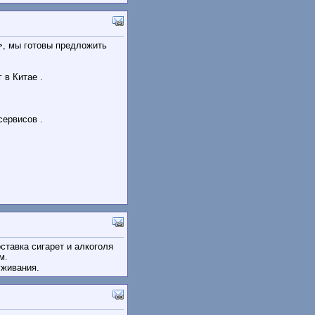
a>, мы готовы предложить
 в Китае .
сервисов .
оставка сигарет и алкоголя
м.
уживания.