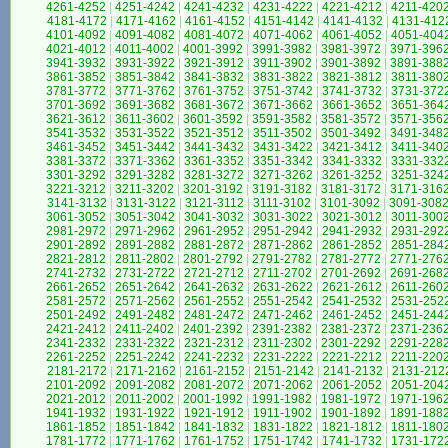
4261-4252
|
4251-4242
|
4241-4232
|
4231-4222
|
4221-4212
|
4211-420
4181-4172
|
4171-4162
|
4161-4152
|
4151-4142
|
4141-4132
|
4131-412
4101-4092
|
4091-4082
|
4081-4072
|
4071-4062
|
4061-4052
|
4051-404
4021-4012
|
4011-4002
|
4001-3992
|
3991-3982
|
3981-3972
|
3971-396
3941-3932
|
3931-3922
|
3921-3912
|
3911-3902
|
3901-3892
|
3891-388
3861-3852
|
3851-3842
|
3841-3832
|
3831-3822
|
3821-3812
|
3811-380
3781-3772
|
3771-3762
|
3761-3752
|
3751-3742
|
3741-3732
|
3731-372
3701-3692
|
3691-3682
|
3681-3672
|
3671-3662
|
3661-3652
|
3651-364
3621-3612
|
3611-3602
|
3601-3592
|
3591-3582
|
3581-3572
|
3571-356
3541-3532
|
3531-3522
|
3521-3512
|
3511-3502
|
3501-3492
|
3491-348
3461-3452
|
3451-3442
|
3441-3432
|
3431-3422
|
3421-3412
|
3411-340
3381-3372
|
3371-3362
|
3361-3352
|
3351-3342
|
3341-3332
|
3331-332
3301-3292
|
3291-3282
|
3281-3272
|
3271-3262
|
3261-3252
|
3251-324
3221-3212
|
3211-3202
|
3201-3192
|
3191-3182
|
3181-3172
|
3171-316
3141-3132
|
3131-3122
|
3121-3112
|
3111-3102
|
3101-3092
|
3091-308
3061-3052
|
3051-3042
|
3041-3032
|
3031-3022
|
3021-3012
|
3011-300
2981-2972
|
2971-2962
|
2961-2952
|
2951-2942
|
2941-2932
|
2931-292
2901-2892
|
2891-2882
|
2881-2872
|
2871-2862
|
2861-2852
|
2851-284
2821-2812
|
2811-2802
|
2801-2792
|
2791-2782
|
2781-2772
|
2771-276
2741-2732
|
2731-2722
|
2721-2712
|
2711-2702
|
2701-2692
|
2691-268
2661-2652
|
2651-2642
|
2641-2632
|
2631-2622
|
2621-2612
|
2611-260
2581-2572
|
2571-2562
|
2561-2552
|
2551-2542
|
2541-2532
|
2531-252
2501-2492
|
2491-2482
|
2481-2472
|
2471-2462
|
2461-2452
|
2451-244
2421-2412
|
2411-2402
|
2401-2392
|
2391-2382
|
2381-2372
|
2371-236
2341-2332
|
2331-2322
|
2321-2312
|
2311-2302
|
2301-2292
|
2291-228
2261-2252
|
2251-2242
|
2241-2232
|
2231-2222
|
2221-2212
|
2211-220
2181-2172
|
2171-2162
|
2161-2152
|
2151-2142
|
2141-2132
|
2131-212
2101-2092
|
2091-2082
|
2081-2072
|
2071-2062
|
2061-2052
|
2051-204
2021-2012
|
2011-2002
|
2001-1992
|
1991-1982
|
1981-1972
|
1971-196
1941-1932
|
1931-1922
|
1921-1912
|
1911-1902
|
1901-1892
|
1891-188
1861-1852
|
1851-1842
|
1841-1832
|
1831-1822
|
1821-1812
|
1811-180
1781-1772
|
1771-1762
|
1761-1752
|
1751-1742
|
1741-1732
|
1731-172