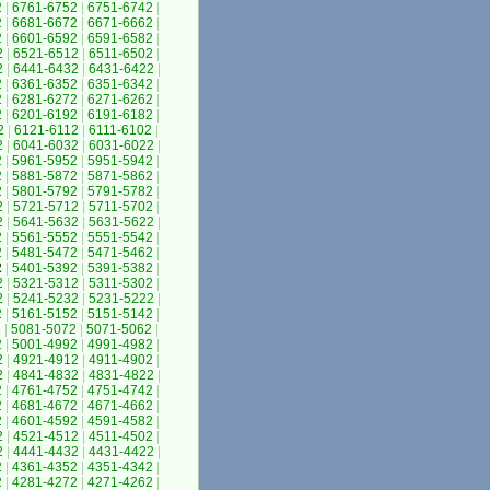
2
|
6761-6752
|
6751-6742
|
2
|
6681-6672
|
6671-6662
|
2
|
6601-6592
|
6591-6582
|
2
|
6521-6512
|
6511-6502
|
2
|
6441-6432
|
6431-6422
|
2
|
6361-6352
|
6351-6342
|
2
|
6281-6272
|
6271-6262
|
2
|
6201-6192
|
6191-6182
|
2
|
6121-6112
|
6111-6102
|
2
|
6041-6032
|
6031-6022
|
2
|
5961-5952
|
5951-5942
|
2
|
5881-5872
|
5871-5862
|
2
|
5801-5792
|
5791-5782
|
2
|
5721-5712
|
5711-5702
|
2
|
5641-5632
|
5631-5622
|
2
|
5561-5552
|
5551-5542
|
2
|
5481-5472
|
5471-5462
|
2
|
5401-5392
|
5391-5382
|
2
|
5321-5312
|
5311-5302
|
2
|
5241-5232
|
5231-5222
|
2
|
5161-5152
|
5151-5142
|
2
|
5081-5072
|
5071-5062
|
2
|
5001-4992
|
4991-4982
|
2
|
4921-4912
|
4911-4902
|
2
|
4841-4832
|
4831-4822
|
2
|
4761-4752
|
4751-4742
|
2
|
4681-4672
|
4671-4662
|
2
|
4601-4592
|
4591-4582
|
2
|
4521-4512
|
4511-4502
|
2
|
4441-4432
|
4431-4422
|
2
|
4361-4352
|
4351-4342
|
2
|
4281-4272
|
4271-4262
|