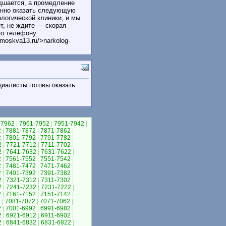
удшается, а промедление
енно оказать следующую
логической клиники, и мы
т, не ждите — скорая
по телефону.
-moskva13.ru/>narkolog-
циалисты готовы оказать
-7962
|
7961-7952
|
7951-7942
|
2
|
7881-7872
|
7871-7862
|
2
|
7801-7792
|
7791-7782
|
2
|
7721-7712
|
7711-7702
|
2
|
7641-7632
|
7631-7622
|
2
|
7561-7552
|
7551-7542
|
2
|
7481-7472
|
7471-7462
|
2
|
7401-7392
|
7391-7382
|
2
|
7321-7312
|
7311-7302
|
2
|
7241-7232
|
7231-7222
|
2
|
7161-7152
|
7151-7142
|
2
|
7081-7072
|
7071-7062
|
2
|
7001-6992
|
6991-6982
|
2
|
6921-6912
|
6911-6902
|
2
|
6841-6832
|
6831-6822
|