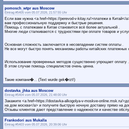
pomosch_wtpr aus Moscow
Eintrag #5405 vom 05.07.2026, 21:57:55 Uhr
Если вам нужна <a href=https://perevod-v-kitay.ru/>платежи в Китай</
вам профессиональную поддержку и быстрые решения.
Помощь с платежами в Китае становится всё более актуальной .
Многие люди сталкиваются с трудностями при оплате товаров и услуг
Основная сложность заключается в несовпадении систем оплаты .
Не все могут быстро понять механизмы работы китайских платежных 
Использование проверенных методов существенно упрощает оплату .
В этом случае помощь специалистов очень ценна.
Такие компани�... (Text wurde gek�rzt!)
dostavka_jhka aus Moscow
Eintrag #5404 vom 05.07.2026, 21:48:00 Uhr
Закажите <a href=https://dostavka-alkogolya-v-moskve-online.msk.ru/>д
на дом москва</a> и получите быструю ночную доставку прямо на до
Отзывы клиентов дают представление о надежности и качестве обсл
Frankodori aus Mukalla
Eintrag #5403 vom 05.07.2026, 20:39:06 Uhr