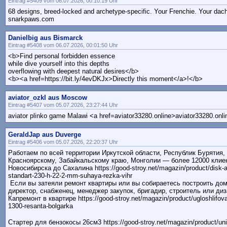
Eintrag #5409 vom 06.07.2026, 00:10:19 Uhr
68 designs, breed-locked and archetype-specific. Your Frenchie. Your da
snarkpaws.com
Danielbig aus Bismarck
Eintrag #5408 vom 06.07.2026, 00:01:50 Uhr
<b>Find personal forbidden essence
while dive yourself into this depths
overflowing with deepest natural desires</b>
<b><a href=https://bit.ly/4evDKJx>Directly this moment</a>!</b>
aviator_ozkl aus Moscow
Eintrag #5407 vom 05.07.2026, 23:27:44 Uhr
aviator plinko game Malawi <a href=aviator33280.online>aviator33280.onl
GeraldJap aus Duverge
Eintrag #5406 vom 05.07.2026, 22:20:37 Uhr
Работаем по всей территории Иркутской области, Республик Бурятия,
Красноярскому, Забайкальскому краю, Монголии — более 12000 клиен
Новосибирска до Сахалина https://good-stroy.net/magazin/product/disk-al
standart-230-h-22-2-mm-suhaya-rezka-vihr
Если вы затеяли ремонт квартиры или вы собираетесь построить дом,
директор, снабженец, менеджер закупок, бригадир, строитель или диз
Кaпpeмoнт в квapтиpe https://good-stroy.net/magazin/product/ugloshlifo
1300-resanta-bolgarka
Стартер для бензокосы 26см3 https://good-stroy.net/magazin/product/univ