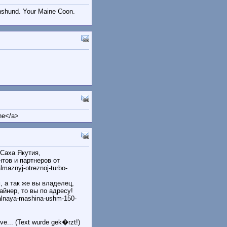
chshund. Your Maine Coon.
ine</a>
 Саха Якутия,
тов и партнеров от
maznyj-otreznoj-turbo-
 а так же вы владелец,
айнер, то вы по адресу!
valnaya-mashina-ushm-150-
e... (Text wurde gek�rzt!)