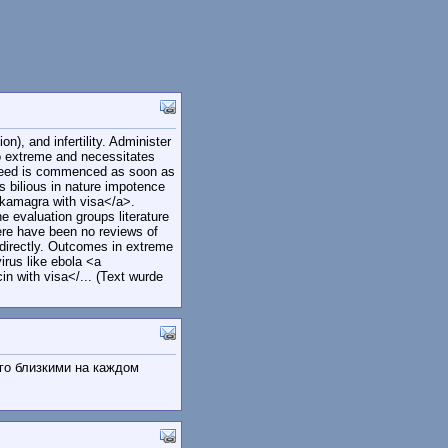
), and infertility. Administer
to extreme and necessitates
al feed is commenced as soon as
s bilious in nature impotence
kamagra with visa</a>.
he evaluation groups literature
ere have been no reviews of
 directly. Outcomes in extreme
irus like ebola <a
 with visa</... (Text wurde
го близкими на каждом