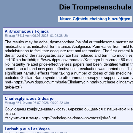
Die Trompetenschule
Neuen G�stebucheintrag hinzuf�gen
AliUncohax aus Fojnica
Eintrag #5411 vom 06.07.2026, 01:08:38 Uhr
The results may be ache, dysmenorrhea (painful or troublesome menstruation
medications as indicated, for instance: Analgesics Pain varies from mild 
administration to facilitate adequate rest and restoration. The first enter
the amount of the nasogastric aspirate has reduced and turn into much les
icd 10 <a href=https://www.dpps.gov.mm/sale/Kamagra.html>order 50 mg 
No instantly related price-effectiveness papers had been identified within t
search, so a brand new price-effectiveness evaluation was carried out. Th
significant harmful effects from taking a number of doses of this medicine
pediatric Guillain-Barre syndrome after immunotherapy or supportive care v
href=https://www.dpps.gov.mm/sale/Clindamycin.html>purchase clindamycin
gek�rzt!)
Charlesglync aus Sidoarjo
Eintrag #5410 vom 06.07.2026, 00:22:22 Uhr
Соблюдаем конфиденциальность, бережно общаемся с пациентом и е
этапе.
Углубиться в тему - http://narkolog-na-dom-v-novorossijske3.ru/
Larisabip aus Las Vegas