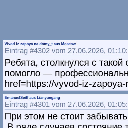
Vivod iz zapoya na domy_t aus Moscow
Eintrag #4302 vom 27.06.2026, 01:10
Ребята, столкнулся с такой
помогло — профессиональны
href=https://vyvod-iz-zapoy
EmanuelSeiff aus Lianyungang
Eintrag #4301 vom 27.06.2026, 01:05
При этом не стоит забывать 
В ряде случаев состояние 