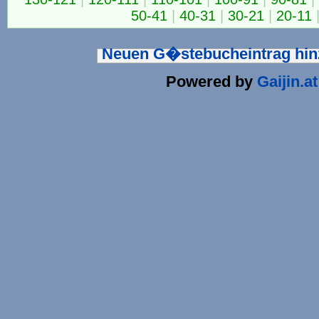
50-41
|
40-31
|
30-21
|
20-11
Neuen G�stebucheintrag hi
Powered by
Gaijin.at