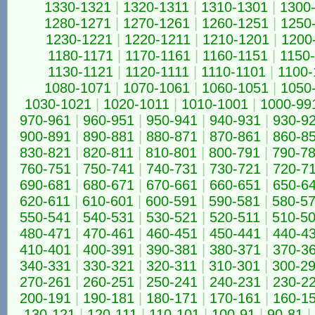
1330-1321
|
1320-1311
|
1310-1301
|
1300
1280-1271
|
1270-1261
|
1260-1251
|
1250
1230-1221
|
1220-1211
|
1210-1201
|
1200
1180-1171
|
1170-1161
|
1160-1151
|
1150
1130-1121
|
1120-1111
|
1110-1101
|
1100-
1080-1071
|
1070-1061
|
1060-1051
|
1050
1030-1021
|
1020-1011
|
1010-1001
|
1000-99
970-961
|
960-951
|
950-941
|
940-931
|
930-9
900-891
|
890-881
|
880-871
|
870-861
|
860-8
830-821
|
820-811
|
810-801
|
800-791
|
790-7
760-751
|
750-741
|
740-731
|
730-721
|
720-7
690-681
|
680-671
|
670-661
|
660-651
|
650-6
620-611
|
610-601
|
600-591
|
590-581
|
580-5
550-541
|
540-531
|
530-521
|
520-511
|
510-5
480-471
|
470-461
|
460-451
|
450-441
|
440-4
410-401
|
400-391
|
390-381
|
380-371
|
370-3
340-331
|
330-321
|
320-311
|
310-301
|
300-2
270-261
|
260-251
|
250-241
|
240-231
|
230-2
200-191
|
190-181
|
180-171
|
170-161
|
160-1
130-121
|
120-111
|
110-101
|
100-91
|
90-81
|