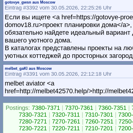
gotovye_gwsn aus Moscow
Eintrag #3392 vom 30.05.2026, 22:25:26 Uhr
Если вы ищете <a href=https://gotovye-proe
domov18.ru>проект планировки дома</a>, 
обязательно найдете идеальный вариант 
вашего уютного дома.
В каталогах представлены проекты на лю
уютных коттеджей до просторных загоро
melbet_gaKl aus Moscow
Eintrag #3391 vom 30.05.2026, 22:12:18 Uhr
melbet aviator <a
href=http://melbet42570.help/>http://melbet
Postings:
7380-7371
|
7370-7361
|
7360-7351
|
7330-7321
|
7320-7311
|
7310-7301
|
7300
7280-7271
|
7270-7261
|
7260-7251
|
7250
7230-7221
|
7220-7211
|
7210-7201
|
7200