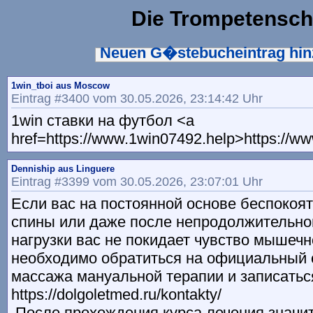
Die Trompetensch
Neuen G�stebucheintrag hi
1win_tboi aus Moscow
Eintrag #3400 vom 30.05.2026, 23:14:42 Uhr
1win ставки на футбол <a
href=https://www.1win07492.help>https://w
Denniship aus Linguere
Eintrag #3399 vom 30.05.2026, 23:07:01 Uhr
Если вас на постоянной основе беспокоя
спины или даже после непродолжительно
нагрузки вас не покидает чувство мышечн
необходимо обратиться на официальный 
массажа мануальной терапии и записатьс
https://dolgoletmed.ru/kontakty/
После прохождения курса лечения значи