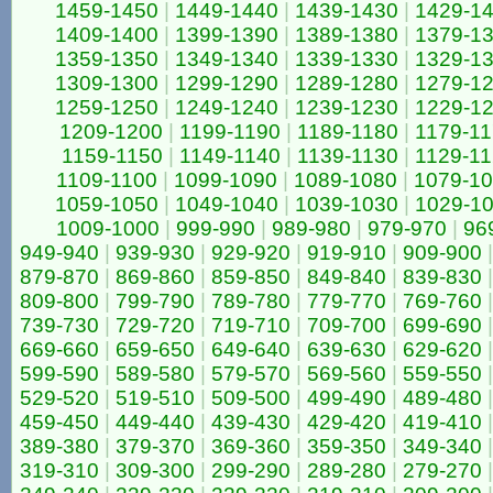
1459-1450
|
1449-1440
|
1439-1430
|
1429-1
1409-1400
|
1399-1390
|
1389-1380
|
1379-1
1359-1350
|
1349-1340
|
1339-1330
|
1329-1
1309-1300
|
1299-1290
|
1289-1280
|
1279-1
1259-1250
|
1249-1240
|
1239-1230
|
1229-1
1209-1200
|
1199-1190
|
1189-1180
|
1179-1
1159-1150
|
1149-1140
|
1139-1130
|
1129-1
1109-1100
|
1099-1090
|
1089-1080
|
1079-1
1059-1050
|
1049-1040
|
1039-1030
|
1029-1
1009-1000
|
999-990
|
989-980
|
979-970
|
96
949-940
|
939-930
|
929-920
|
919-910
|
909-900
|
879-870
|
869-860
|
859-850
|
849-840
|
839-830
|
809-800
|
799-790
|
789-780
|
779-770
|
769-760
|
739-730
|
729-720
|
719-710
|
709-700
|
699-690
|
669-660
|
659-650
|
649-640
|
639-630
|
629-620
|
599-590
|
589-580
|
579-570
|
569-560
|
559-550
|
529-520
|
519-510
|
509-500
|
499-490
|
489-480
|
459-450
|
449-440
|
439-430
|
429-420
|
419-410
|
389-380
|
379-370
|
369-360
|
359-350
|
349-340
|
319-310
|
309-300
|
299-290
|
289-280
|
279-270
|