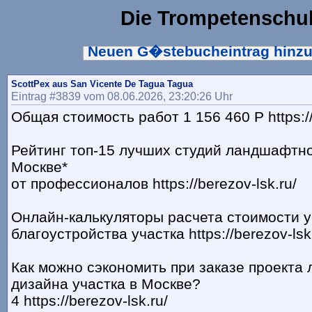
Die Trompetenschu
Neuen G�stebucheintrag hinz
ScottPex aus San Vicente De Tagua Tagua
Eintrag #3839 vom 08.06.2026, 23:20:26 Uhr
Общая стоимость работ 1 156 460 Р https://
Рейтинг топ-15 лучших студий ландшафтно
Москве*
от профессионалов https://berezov-lsk.ru/
Онлайн-калькуляторы расчета стоимости у
благоустройства участка https://berezov-lsk
Как можно сэкономить при заказе проекта
дизайна участка в Москве?
4 https://berezov-lsk.ru/