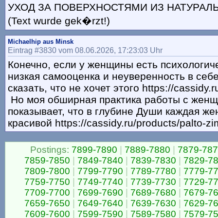
УХОД ЗА ПОВЕРХНОСТЯМИ ИЗ НАТУРАЛЬ
(Text wurde gek�rzt!)
Michaelhip aus Minsk
Eintrag #3830 vom 08.06.2026, 17:23:03 Uhr
Конечно, если у женщины есть психологич
низкая самооценка и неуверенность в себе
сказать, что не хочет этого https://cassidy.r
Но моя обширная практика работы с жен
показывает, что в глубине Души каждая ж
красивой https://cassidy.ru/products/palto-
Postings:
7899-7890
|
7889-7880
|
7879-78
7859-7850
|
7849-7840
|
7839-7830
|
7829-7
7809-7800
|
7799-7790
|
7789-7780
|
7779-7
7759-7750
|
7749-7740
|
7739-7730
|
7729-7
7709-7700
|
7699-7690
|
7689-7680
|
7679-7
7659-7650
|
7649-7640
|
7639-7630
|
7629-7
7609-7600
|
7599-7590
|
7589-7580
|
7579-7