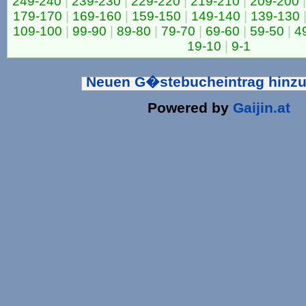
249-240
|
239-230
|
229-220
|
219-210
|
209-200
|
179-170
|
169-160
|
159-150
|
149-140
|
139-130
109-100
|
99-90
|
89-80
|
79-70
|
69-60
|
59-50
|
4
19-10
|
9-1
Neuen G�stebucheintrag hinz
Powered by
Gaijin.at