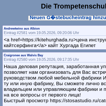
Die Trompetenschu
Neuen G�stebucheintrag hinz
Andrewtwino aus Albion
Eintrag #2581 vom 19.05.2026, 09:20:06 Uhr
<a href=https://kitehurghada.ru>цена инстр
кайтсерфинга</a> кайт Хургада Египет
Craigronee aus Walvis Bay
Eintrag #2580 vom 19.05.2026, 09:17:35 Uhr
Наша деловая репутация, заработанная у
позволяет нам организовать для Вас встре
руководством любой мебельной фабрики 
ту или иную фабрику, Вы сможете лично вс
владельцем или управляющим фабрики и п
на все вопросы от первого лица!
Быстрый просмотр https://stosastudio.ru/cate