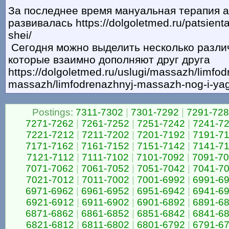
За последнее время мануальная терапия а
развивалась https://dolgoletmed.ru/patsienta
shei/
Сегодня можно выделить несколько разли
которые взаимно дополняют друг друга
https://dolgoletmed.ru/uslugi/massazh/limfod
massazh/limfodrenazhnyj-massazh-nog-i-yag
Postings:
7311-7302
|
7301-7292
|
7291-72
7271-7262
|
7261-7252
|
7251-7242
|
7241-7
7221-7212
|
7211-7202
|
7201-7192
|
7191-7
7171-7162
|
7161-7152
|
7151-7142
|
7141-7
7121-7112
|
7111-7102
|
7101-7092
|
7091-7
7071-7062
|
7061-7052
|
7051-7042
|
7041-7
7021-7012
|
7011-7002
|
7001-6992
|
6991-6
6971-6962
|
6961-6952
|
6951-6942
|
6941-6
6921-6912
|
6911-6902
|
6901-6892
|
6891-6
6871-6862
|
6861-6852
|
6851-6842
|
6841-6
6821-6812
|
6811-6802
|
6801-6792
|
6791-6