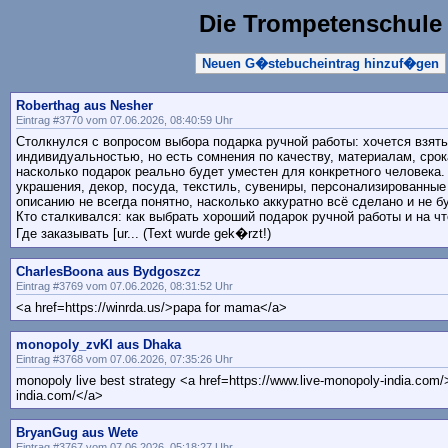
Die Trompetenschule
Neuen G�stebucheintrag hinzuf�gen
Roberthag aus Nesher
Eintrag #3770 vom 07.06.2026, 08:40:59 Uhr
Столкнулся с вопросом выбора подарка ручной работы: хочется взять
индивидуальностью, но есть сомнения по качеству, материалам, срок
насколько подарок реально будет уместен для конкретного человека
украшения, декор, посуда, текстиль, сувениры, персонализированные
описанию не всегда понятно, насколько аккуратно всё сделано и не 
Кто сталкивался: как выбрать хороший подарок ручной работы и на ч
Где заказывать [ur... (Text wurde gek�rzt!)
CharlesBoona aus Bydgoszcz
Eintrag #3769 vom 07.06.2026, 08:31:52 Uhr
<a href=https://winrda.us/>papa for mama</a>
monopoly_zvKl aus Dhaka
Eintrag #3768 vom 07.06.2026, 07:35:26 Uhr
monopoly live best strategy <a href=https://www.live-monopoly-india.com/>
india.com/</a>
BryanGug aus Wete
Eintrag #3767 vom 07.06.2026, 05:18:27 Uhr