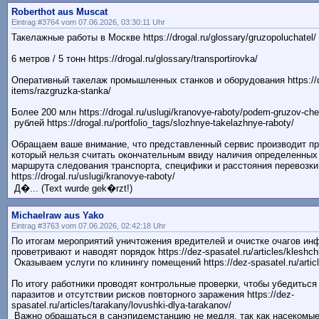
Roberthot aus Muscat
Eintrag #3764 vom 07.06.2026, 03:30:11 Uhr
Такелажные работы в Москве https://drogal.ru/glossary/gruzopoluchatel/
6 метров / 5 тонн https://drogal.ru/glossary/transportirovka/
Оперативный такелаж промышленных станков и оборудования https://drog
items/razgruzka-stanka/
Более 200 млн https://drogal.ru/uslugi/kranovye-raboty/podem-gruzov-che
рублей https://drogal.ru/portfolio_tags/slozhnye-takelazhnye-raboty/
Обращаем ваше внимание, что представленный сервис производит пр
который нельзя считать окончательным ввиду наличия определенных
маршрута следования транспорта, специфики и расстояния перевозки
https://drogal.ru/uslugi/kranovye-raboty/
Д�... (Text wurde gek�rzt!)
Michaelraw aus Yako
Eintrag #3763 vom 07.06.2026, 02:42:18 Uhr
По итогам мероприятий уничтожения вредителей и очистке очагов и
проветривают и наводят порядок https://dez-spasatel.ru/articles/kleshchi
Оказываем услуги по клинингу помещений https://dez-spasatel.ru/articl
По итогу работники проводят контрольные проверки, чтобы убедиться
паразитов и отсутствии рисков повторного заражения https://dez-
spasatel.ru/articles/tarakany/lovushki-dlya-tarakanov/
Важно обращаться в санэпидемстанцию не медля, так как насекомы