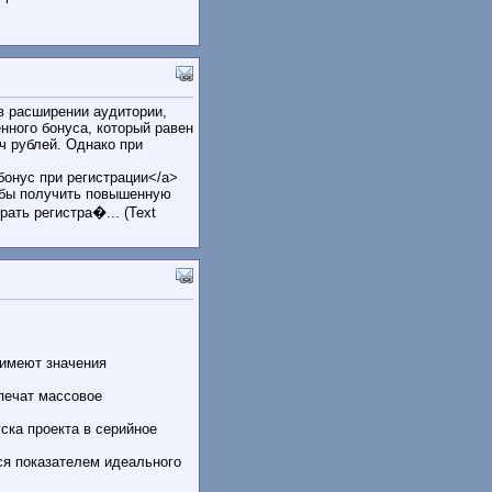
в расширении аудитории,
нного бонуса, который равен
ч рублей. Однако при
 бонус при регистрации</a>
тобы получить повышенную
рать регистра�... (Text
 имеют значения
печат массовое
ска проекта в серийное
ся показателем идеального