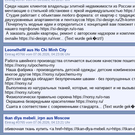
Среди наших клиентов владельцы элитной недвижимости из России и 
мечтающие о стильной обстановке с яркой индивидуальностью https://s
Студия работает с объектами любого формата: от квартир с традици
двухуровневых апартаментов и пентхаусов https://si-design.ru/2h-komna
Почерпнуть модные идеи и определиться с концепцией вам поможет 
нашего портфолио https://si-design.ru/o-nas
А заказать дизайн квартиры, ремонт с авторским надзором и компле
онлайн https://si-design.ru/river... (Text wurde gek�rzt!)
LeonelheW aus Ho Chi Minh City
Eintrag #3766 vom 07.06.2026, 04:23:06 Uhr
Работа швейного производства отличается высоким качеством пошит
https://norsy.ru/pochemu-my
Наша фабрика - производитель детской одежды: детские комбинезоны
многое другое https://norsy.ru/pochemu-my
Детская одежда обладает безупречными швами - без пропущенных ст
https://norsy.ru/
Выполнена из натуральных тканей, которые, не натирают и не вызыв
https://norsy.ru/ceny
Физиологически правильно скроена https://norsy.ru/o-nas
Окрашена безвредными красителями https://norsy.ru/
Сшита в соответствии с современными стандарта... (Text wurde gek�r
tkan dlya mebeli_irpn aus Moscow
Eintrag #3765 vom 07.06.2026, 04:13:21 Uhr
обивочная ткань купить <a href=https://tkan-dlya-mebeli.ru>https://tkan-