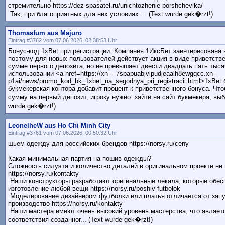
стремительно https://dez-spasatel.ru/unichtozhenie-borshchevika/
Так, при благоприятных для них условиях ... (Text wurde gek�rzt!)
Thomasfum aus Majuro
Eintrag #3762 vom 07.06.2026, 02:38:53 Uhr
Бонус-код 1xBet при регистрации. Компания 1ИксБет заинтересована 
поэтому для новых пользователей действует акция в виде приветстве
сумме первого депозита, но не превышает двести двадцать пять тыся
использовании <a href=https://xn----7sbapuabjvlpudjeaalh8ewgqcc.xn--
p1ai/news/promo_kod_bk_1xbet_na_segodnya_pri_registracii.html>1xBet
букмекерская контора добавит процент к приветственного бонуса. Ч
сумму на первый депозит, игроку нужно: зайти на сайт букмекера, выб
wurde gek�rzt!)
LeonelheW aus Ho Chi Minh City
Eintrag #3761 vom 07.06.2026, 00:50:32 Uhr
шьем одежду для российских брендов https://norsy.ru/ceny
Какая минимальная партия на пошив одежды?
Сложность силуэта и количество деталей в оригинальном проекте не
https://norsy.ru/kontakty
Наши конструкторы разработают оригинальные лекала, которые обес
изготовление любой вещи https://norsy.ru/poshiv-futbolok
Моделирование дизайнером футболки или платья отличается от запу
производство https://norsy.ru/kontakty
Наши мастера имеют очень высокий уровень мастерства, что являет
соответствия созданног... (Text wurde gek�rzt!)