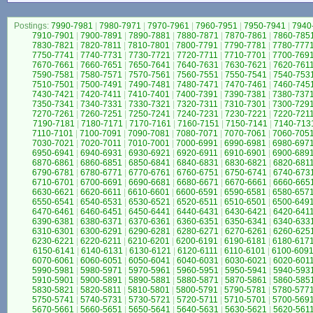
Postings:
7990-7981
|
7980-7971
|
7970-7961
|
7960-7951
|
7950-7941
|
7940
7910-7901
|
7900-7891
|
7890-7881
|
7880-7871
|
7870-7861
|
7860-785
7830-7821
|
7820-7811
|
7810-7801
|
7800-7791
|
7790-7781
|
7780-777
7750-7741
|
7740-7731
|
7730-7721
|
7720-7711
|
7710-7701
|
7700-769
7670-7661
|
7660-7651
|
7650-7641
|
7640-7631
|
7630-7621
|
7620-761
7590-7581
|
7580-7571
|
7570-7561
|
7560-7551
|
7550-7541
|
7540-753
7510-7501
|
7500-7491
|
7490-7481
|
7480-7471
|
7470-7461
|
7460-745
7430-7421
|
7420-7411
|
7410-7401
|
7400-7391
|
7390-7381
|
7380-737
7350-7341
|
7340-7331
|
7330-7321
|
7320-7311
|
7310-7301
|
7300-729
7270-7261
|
7260-7251
|
7250-7241
|
7240-7231
|
7230-7221
|
7220-721
7190-7181
|
7180-7171
|
7170-7161
|
7160-7151
|
7150-7141
|
7140-713
7110-7101
|
7100-7091
|
7090-7081
|
7080-7071
|
7070-7061
|
7060-705
7030-7021
|
7020-7011
|
7010-7001
|
7000-6991
|
6990-6981
|
6980-697
6950-6941
|
6940-6931
|
6930-6921
|
6920-6911
|
6910-6901
|
6900-689
6870-6861
|
6860-6851
|
6850-6841
|
6840-6831
|
6830-6821
|
6820-681
6790-6781
|
6780-6771
|
6770-6761
|
6760-6751
|
6750-6741
|
6740-673
6710-6701
|
6700-6691
|
6690-6681
|
6680-6671
|
6670-6661
|
6660-665
6630-6621
|
6620-6611
|
6610-6601
|
6600-6591
|
6590-6581
|
6580-657
6550-6541
|
6540-6531
|
6530-6521
|
6520-6511
|
6510-6501
|
6500-649
6470-6461
|
6460-6451
|
6450-6441
|
6440-6431
|
6430-6421
|
6420-641
6390-6381
|
6380-6371
|
6370-6361
|
6360-6351
|
6350-6341
|
6340-633
6310-6301
|
6300-6291
|
6290-6281
|
6280-6271
|
6270-6261
|
6260-625
6230-6221
|
6220-6211
|
6210-6201
|
6200-6191
|
6190-6181
|
6180-617
6150-6141
|
6140-6131
|
6130-6121
|
6120-6111
|
6110-6101
|
6100-609
6070-6061
|
6060-6051
|
6050-6041
|
6040-6031
|
6030-6021
|
6020-601
5990-5981
|
5980-5971
|
5970-5961
|
5960-5951
|
5950-5941
|
5940-593
5910-5901
|
5900-5891
|
5890-5881
|
5880-5871
|
5870-5861
|
5860-585
5830-5821
|
5820-5811
|
5810-5801
|
5800-5791
|
5790-5781
|
5780-577
5750-5741
|
5740-5731
|
5730-5721
|
5720-5711
|
5710-5701
|
5700-569
5670-5661
|
5660-5651
|
5650-5641
|
5640-5631
|
5630-5621
|
5620-561