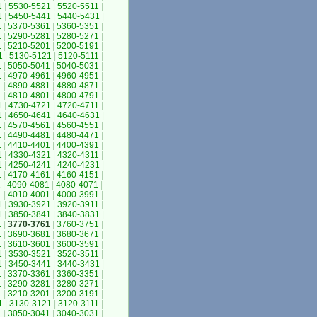
1
|
5530-5521
|
5520-5511
|
1
|
5450-5441
|
5440-5431
|
1
|
5370-5361
|
5360-5351
|
1
|
5290-5281
|
5280-5271
|
1
|
5210-5201
|
5200-5191
|
1
|
5130-5121
|
5120-5111
|
1
|
5050-5041
|
5040-5031
|
1
|
4970-4961
|
4960-4951
|
1
|
4890-4881
|
4880-4871
|
1
|
4810-4801
|
4800-4791
|
1
|
4730-4721
|
4720-4711
|
1
|
4650-4641
|
4640-4631
|
1
|
4570-4561
|
4560-4551
|
1
|
4490-4481
|
4480-4471
|
1
|
4410-4401
|
4400-4391
|
1
|
4330-4321
|
4320-4311
|
1
|
4250-4241
|
4240-4231
|
1
|
4170-4161
|
4160-4151
|
1
|
4090-4081
|
4080-4071
|
1
|
4010-4001
|
4000-3991
|
1
|
3930-3921
|
3920-3911
|
1
|
3850-3841
|
3840-3831
|
1
|
3770-3761
|
3760-3751
|
1
|
3690-3681
|
3680-3671
|
1
|
3610-3601
|
3600-3591
|
1
|
3530-3521
|
3520-3511
|
1
|
3450-3441
|
3440-3431
|
1
|
3370-3361
|
3360-3351
|
1
|
3290-3281
|
3280-3271
|
1
|
3210-3201
|
3200-3191
|
1
|
3130-3121
|
3120-3111
|
1
|
3050-3041
|
3040-3031
|