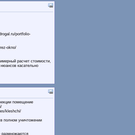
al.ru/portfolio-
rez-okno/
имерный расчет стоимости,
 нюансов касательно
нфекции помещение
/
es/kleshchi/
 в полном уничтожении
е размножаются