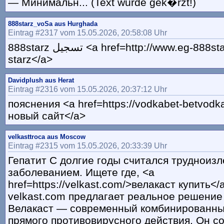
— Минимальн... (Text wurde gek�rzt!)
888starz_voSa aus Hurghada
Eintrag #2317 vom 15.05.2026, 20:58:08 Uhr
888starz تسجيل <a href=http://www.eg-888starz.com>888
starz</a>
Davidplush aus Herat
Eintrag #2316 vom 15.05.2026, 20:37:12 Uhr
пояснения <a href=https://vodkabet-betvod
новый сайт</a>
velkasttroca aus Moscow
Eintrag #2315 vom 15.05.2026, 20:33:39 Uhr
Гепатит С долгие годы считался трудноиз
заболеванием. Ищете где, <a
href=https://velkast.com/>велакаст купить<
velkast.com предлагает реальное решение
Велакаст — современный комбинированны
прямого противовирусного действия. Он с