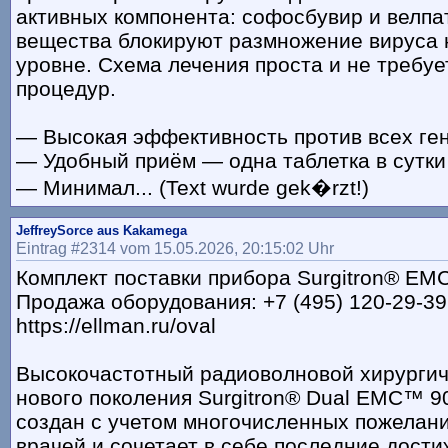
активных компонента: софосбувир и велпа
вещества блокируют размножение вируса 
уровне. Схема лечения проста и не требу
процедур.
— Высокая эффективность против всех ге
— Удобный приём — одна таблетка в сутки
— Минимал... (Text wurde gek�rzt!)
JeffreySorce aus Kakamega
Eintrag #2314 vom 15.05.2026, 20:15:02 Uhr
Комплект поставки прибора Surgitron® EM
Продажа оборудования: +7 (495) 120-29-39
https://ellman.ru/oval
Высокочастотный радиоволновой хирургич
нового поколения Surgitron® Dual EMC™ 90
создан с учетом многочисленных пожелан
врачей и сочетает в себе последние дост