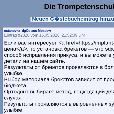
Die Trompetenschu
Neuen G�stebucheintrag hinz
ustanovka_dgOa aus Moscow
Eintrag #2320 vom 15.05.2026, 21:52:39 Uhr
Если вас интересует <a href=https://implant
цена</a>, то установка брекетов — это э
способ исправления прикуса, и вы можете 
детали на нашем сайте.
Результаты от брекетов проявляются в бо
улыбке.
Выбор материала брекетов зависит от пре
бюджета.
Ортодонт выбирает метод, подходящий для
случая.
Результаты проявляются в выровненных зу
улыбке.