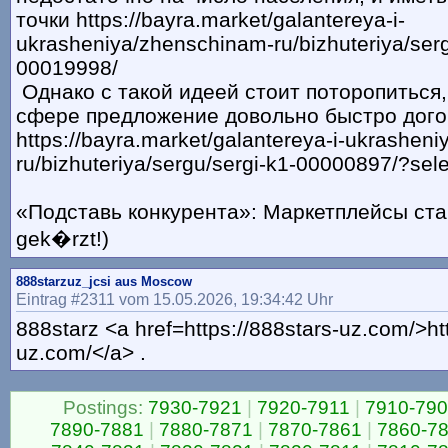
точки https://bayra.market/galantereya-i-
ukrasheniya/zhenschinam-ru/bizhuteriya/serg
00019998/
Однако с такой идеей стоит поторопиться, 
сфере предложение довольно быстро дого
https://bayra.market/galantereya-i-ukrashen
ru/bizhuteriya/sergu/sergi-k1-00000897/?se
«Подставь конкурента»: Маркетплейсы стан
gek�rzt!)
888starzuz_jcsi aus Moscow
Eintrag #2311 vom 15.05.2026, 19:34:42 Uhr
888starz <a href=https://888stars-uz.com/>htt
uz.com/</a> .
Postings:
7930-7921
|
7920-7911
|
7910-79
7890-7881
|
7880-7871
|
7870-7861
|
7860-7