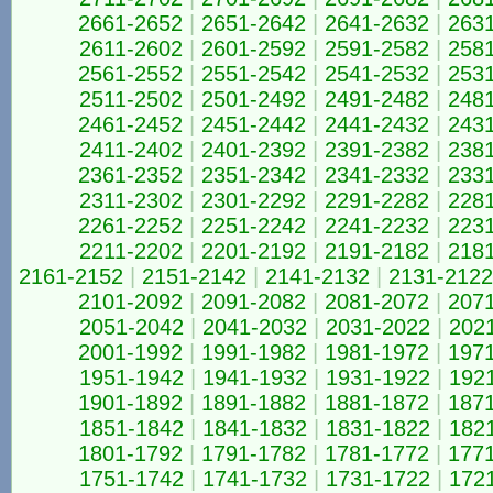
2661-2652
|
2651-2642
|
2641-2632
|
263
2611-2602
|
2601-2592
|
2591-2582
|
258
2561-2552
|
2551-2542
|
2541-2532
|
253
2511-2502
|
2501-2492
|
2491-2482
|
248
2461-2452
|
2451-2442
|
2441-2432
|
243
2411-2402
|
2401-2392
|
2391-2382
|
238
2361-2352
|
2351-2342
|
2341-2332
|
233
2311-2302
|
2301-2292
|
2291-2282
|
228
2261-2252
|
2251-2242
|
2241-2232
|
223
2211-2202
|
2201-2192
|
2191-2182
|
218
2161-2152
|
2151-2142
|
2141-2132
|
2131-2122
2101-2092
|
2091-2082
|
2081-2072
|
207
2051-2042
|
2041-2032
|
2031-2022
|
202
2001-1992
|
1991-1982
|
1981-1972
|
197
1951-1942
|
1941-1932
|
1931-1922
|
192
1901-1892
|
1891-1882
|
1881-1872
|
187
1851-1842
|
1841-1832
|
1831-1822
|
182
1801-1792
|
1791-1782
|
1781-1772
|
177
1751-1742
|
1741-1732
|
1731-1722
|
172