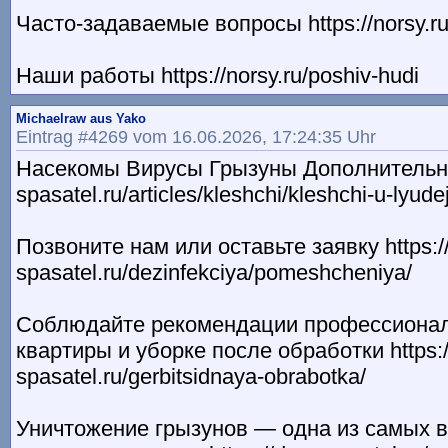
Часто-задаваемые вопросы https://norsy.r
Наши работы https://norsy.ru/poshiv-hudi
Michaelraw aus Yako
Eintrag #4269 vom 16.06.2026, 17:24:35 Uhr
Насекомы Вирусы Грызуны Дополнительные
spasatel.ru/articles/kleshchi/kleshchi-u-lyudej
Позвоните нам или оставьте заявку https:/
spasatel.ru/dezinfekciya/pomeshcheniya/
Соблюдайте рекомендации профессионал
квартиры и уборке после обработки https:/
spasatel.ru/gerbitsidnaya-obrabotka/
Уничтожение грызунов — одна из самых 