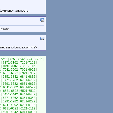
 функциональность.
lp</a>
rtunecasino-bonus.com</a> .
-7252
|
7251-7242
|
7241-7232
|
2
|
7171-7162
|
7161-7152
|
2
|
7091-7082
|
7081-7072
|
2
|
7011-7002
|
7001-6992
|
2
|
6931-6922
|
6921-6912
|
2
|
6851-6842
|
6841-6832
|
2
|
6771-6762
|
6761-6752
|
2
|
6691-6682
|
6681-6672
|
2
|
6611-6602
|
6601-6592
|
2
|
6531-6522
|
6521-6512
|
2
|
6451-6442
|
6441-6432
|
2
|
6371-6362
|
6361-6352
|
2
|
6291-6282
|
6281-6272
|
2
|
6211-6202
|
6201-6192
|
2
|
6131-6122
|
6121-6112
|
2
|
6051-6042
|
6041-6032
|