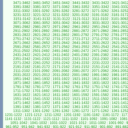
3471-3462
|
3461-3452
|
3451-3442
|
3441-3432
|
3431-3422
|
3421-341
3391-3382
|
3381-3372
|
3371-3362
|
3361-3352
|
3351-3342
|
3341-333
3311-3302
|
3301-3292
|
3291-3282
|
3281-3272
|
3271-3262
|
3261-325
3231-3222
|
3221-3212
|
3211-3202
|
3201-3192
|
3191-3182
|
3181-317
3151-3142
|
3141-3132
|
3131-3122
|
3121-3112
|
3111-3102
|
3101-309
3071-3062
|
3061-3052
|
3051-3042
|
3041-3032
|
3031-3022
|
3021-301
2991-2982
|
2981-2972
|
2971-2962
|
2961-2952
|
2951-2942
|
2941-293
2911-2902
|
2901-2892
|
2891-2882
|
2881-2872
|
2871-2862
|
2861-285
2831-2822
|
2821-2812
|
2811-2802
|
2801-2792
|
2791-2782
|
2781-277
2751-2742
|
2741-2732
|
2731-2722
|
2721-2712
|
2711-2702
|
2701-269
2671-2662
|
2661-2652
|
2651-2642
|
2641-2632
|
2631-2622
|
2621-261
2591-2582
|
2581-2572
|
2571-2562
|
2561-2552
|
2551-2542
|
2541-253
2511-2502
|
2501-2492
|
2491-2482
|
2481-2472
|
2471-2462
|
2461-245
2431-2422
|
2421-2412
|
2411-2402
|
2401-2392
|
2391-2382
|
2381-237
2351-2342
|
2341-2332
|
2331-2322
|
2321-2312
|
2311-2302
|
2301-229
2271-2262
|
2261-2252
|
2251-2242
|
2241-2232
|
2231-2222
|
2221-221
2191-2182
|
2181-2172
|
2171-2162
|
2161-2152
|
2151-2142
|
2141-213
2111-2102
|
2101-2092
|
2091-2082
|
2081-2072
|
2071-2062
|
2061-205
2031-2022
|
2021-2012
|
2011-2002
|
2001-1992
|
1991-1982
|
1981-197
1951-1942
|
1941-1932
|
1931-1922
|
1921-1912
|
1911-1902
|
1901-189
1871-1862
|
1861-1852
|
1851-1842
|
1841-1832
|
1831-1822
|
1821-181
1791-1782
|
1781-1772
|
1771-1762
|
1761-1752
|
1751-1742
|
1741-173
1711-1702
|
1701-1692
|
1691-1682
|
1681-1672
|
1671-1662
|
1661-165
1631-1622
|
1621-1612
|
1611-1602
|
1601-1592
|
1591-1582
|
1581-157
1551-1542
|
1541-1532
|
1531-1522
|
1521-1512
|
1511-1502
|
1501-149
1471-1462
|
1461-1452
|
1451-1442
|
1441-1432
|
1431-1422
|
1421-141
1391-1382
|
1381-1372
|
1371-1362
|
1361-1352
|
1351-1342
|
1341-133
1311-1302
|
1301-1292
|
1291-1282
|
1281-1272
|
1271-1262
|
1261-125
1231-1222
|
1221-1212
|
1211-1202
|
1201-1192
|
1191-1182
|
1181-1172
|
117
1141-1132
|
1131-1122
|
1121-1112
|
1111-1102
|
1101-1092
|
1091-1082
|
1081
1051-1042
|
1041-1032
|
1031-1022
|
1021-1012
|
1011-1002
|
1001-992
|
961-952
|
951-942
|
941-932
|
931-922
|
921-912
|
911-902
|
901-892
|
891-88