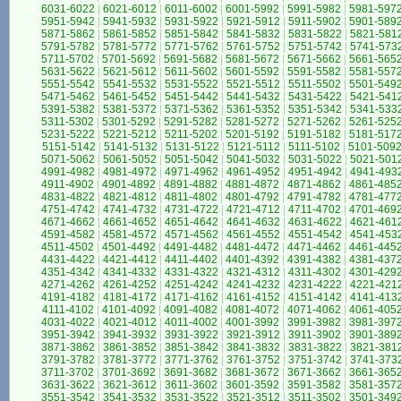
6031-6022
|
6021-6012
|
6011-6002
|
6001-5992
|
5991-5982
|
5981-597
5951-5942
|
5941-5932
|
5931-5922
|
5921-5912
|
5911-5902
|
5901-589
5871-5862
|
5861-5852
|
5851-5842
|
5841-5832
|
5831-5822
|
5821-581
5791-5782
|
5781-5772
|
5771-5762
|
5761-5752
|
5751-5742
|
5741-573
5711-5702
|
5701-5692
|
5691-5682
|
5681-5672
|
5671-5662
|
5661-565
5631-5622
|
5621-5612
|
5611-5602
|
5601-5592
|
5591-5582
|
5581-557
5551-5542
|
5541-5532
|
5531-5522
|
5521-5512
|
5511-5502
|
5501-549
5471-5462
|
5461-5452
|
5451-5442
|
5441-5432
|
5431-5422
|
5421-541
5391-5382
|
5381-5372
|
5371-5362
|
5361-5352
|
5351-5342
|
5341-533
5311-5302
|
5301-5292
|
5291-5282
|
5281-5272
|
5271-5262
|
5261-525
5231-5222
|
5221-5212
|
5211-5202
|
5201-5192
|
5191-5182
|
5181-517
5151-5142
|
5141-5132
|
5131-5122
|
5121-5112
|
5111-5102
|
5101-509
5071-5062
|
5061-5052
|
5051-5042
|
5041-5032
|
5031-5022
|
5021-501
4991-4982
|
4981-4972
|
4971-4962
|
4961-4952
|
4951-4942
|
4941-493
4911-4902
|
4901-4892
|
4891-4882
|
4881-4872
|
4871-4862
|
4861-485
4831-4822
|
4821-4812
|
4811-4802
|
4801-4792
|
4791-4782
|
4781-477
4751-4742
|
4741-4732
|
4731-4722
|
4721-4712
|
4711-4702
|
4701-469
4671-4662
|
4661-4652
|
4651-4642
|
4641-4632
|
4631-4622
|
4621-461
4591-4582
|
4581-4572
|
4571-4562
|
4561-4552
|
4551-4542
|
4541-453
4511-4502
|
4501-4492
|
4491-4482
|
4481-4472
|
4471-4462
|
4461-445
4431-4422
|
4421-4412
|
4411-4402
|
4401-4392
|
4391-4382
|
4381-437
4351-4342
|
4341-4332
|
4331-4322
|
4321-4312
|
4311-4302
|
4301-429
4271-4262
|
4261-4252
|
4251-4242
|
4241-4232
|
4231-4222
|
4221-421
4191-4182
|
4181-4172
|
4171-4162
|
4161-4152
|
4151-4142
|
4141-413
4111-4102
|
4101-4092
|
4091-4082
|
4081-4072
|
4071-4062
|
4061-405
4031-4022
|
4021-4012
|
4011-4002
|
4001-3992
|
3991-3982
|
3981-397
3951-3942
|
3941-3932
|
3931-3922
|
3921-3912
|
3911-3902
|
3901-389
3871-3862
|
3861-3852
|
3851-3842
|
3841-3832
|
3831-3822
|
3821-381
3791-3782
|
3781-3772
|
3771-3762
|
3761-3752
|
3751-3742
|
3741-373
3711-3702
|
3701-3692
|
3691-3682
|
3681-3672
|
3671-3662
|
3661-365
3631-3622
|
3621-3612
|
3611-3602
|
3601-3592
|
3591-3582
|
3581-357
3551-3542
|
3541-3532
|
3531-3522
|
3521-3512
|
3511-3502
|
3501-349