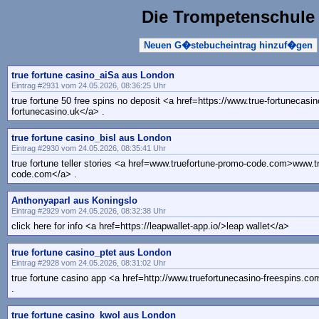
Die Trompetenschule
Neuen G�stebucheintrag hinzuf�gen
true fortune casino_aiSa aus London
Eintrag #2931 vom 24.05.2026, 08:36:25 Uhr
true fortune 50 free spins no deposit <a href=https://www.true-fortunecasi
fortunecasino.uk</a> .
true fortune casino_bisl aus London
Eintrag #2930 vom 24.05.2026, 08:35:41 Uhr
true fortune teller stories <a href=www.truefortune-promo-code.com>www.t
code.com</a> .
Anthonyaparl aus Koningslo
Eintrag #2929 vom 24.05.2026, 08:32:38 Uhr
click here for info <a href=https://leapwallet-app.io/>leap wallet</a>
true fortune casino_ptet aus London
Eintrag #2928 vom 24.05.2026, 08:31:02 Uhr
true fortune casino app <a href=http://www.truefortunecasino-freespins.c
.
true fortune casino_kwol aus London