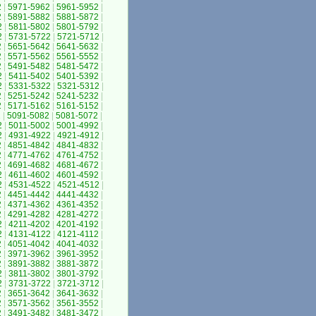
2
|
5971-5962
|
5961-5952
|
2
|
5891-5882
|
5881-5872
|
2
|
5811-5802
|
5801-5792
|
2
|
5731-5722
|
5721-5712
|
2
|
5651-5642
|
5641-5632
|
2
|
5571-5562
|
5561-5552
|
2
|
5491-5482
|
5481-5472
|
2
|
5411-5402
|
5401-5392
|
2
|
5331-5322
|
5321-5312
|
2
|
5251-5242
|
5241-5232
|
2
|
5171-5162
|
5161-5152
|
2
|
5091-5082
|
5081-5072
|
2
|
5011-5002
|
5001-4992
|
2
|
4931-4922
|
4921-4912
|
2
|
4851-4842
|
4841-4832
|
2
|
4771-4762
|
4761-4752
|
2
|
4691-4682
|
4681-4672
|
2
|
4611-4602
|
4601-4592
|
2
|
4531-4522
|
4521-4512
|
2
|
4451-4442
|
4441-4432
|
2
|
4371-4362
|
4361-4352
|
2
|
4291-4282
|
4281-4272
|
2
|
4211-4202
|
4201-4192
|
2
|
4131-4122
|
4121-4112
|
2
|
4051-4042
|
4041-4032
|
2
|
3971-3962
|
3961-3952
|
2
|
3891-3882
|
3881-3872
|
2
|
3811-3802
|
3801-3792
|
2
|
3731-3722
|
3721-3712
|
2
|
3651-3642
|
3641-3632
|
2
|
3571-3562
|
3561-3552
|
2
|
3491-3482
|
3481-3472
|