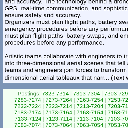
and accuracy. The technology behind a dro
GPS, real-time communication, and sophistic
ensure safety and accuracy.
Organizers must plan flight paths, battery s
emergency procedures before any performan
must plan flight paths, battery swaps, and 
procedures before any performance.
Artistic teams collaborate with engineers to 
into three-dimensional aerial scenes that tell
teams and engineers join forces to transform 
dimensional aerial tableaux that narr... (Text
Postings:
7323-7314
|
7313-7304
|
7303-72
7283-7274
|
7273-7264
|
7263-7254
|
7253-7
7233-7224
|
7223-7214
|
7213-7204
|
7203-7
7183-7174
|
7173-7164
|
7163-7154
|
7153-7
7133-7124
|
7123-7114
|
7113-7104
|
7103-7
7083-7074
|
7073-7064
|
7063-7054
|
7053-7