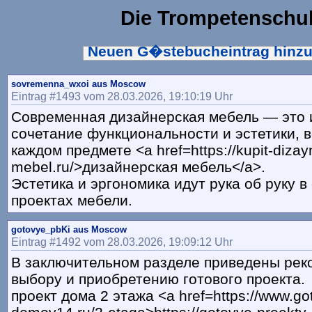
Die Trompetenschu
Neuen G�stebucheintrag hinz
sovremenna_wxoi aus Moscow
Eintrag #1493 vom 28.03.2026, 19:10:19 Uhr
Современная дизайнерская мебель — это
сочетание функциональности и эстетики, 
каждом предмете <a href=https://kupit-dizay
mebel.ru/>дизайнерская мебель</a>.
Эстетика и эргономика идут рука об руку 
проектах мебели.
gotovye_pbKi aus Moscow
Eintrag #1492 vom 28.03.2026, 19:09:12 Uhr
В заключительном разделе приведены рек
выбору и приобретению готового проекта.
проект дома 2 этажа <a href=https://www.go