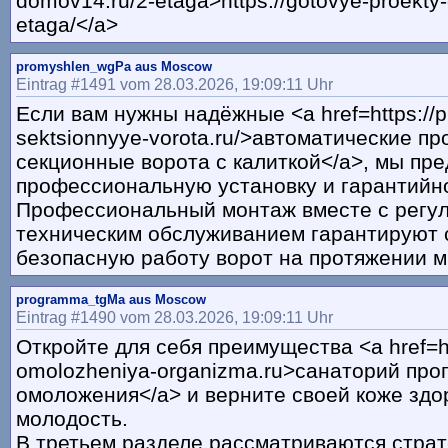
domov14.ru/2-etaga>https://gotovye-proekty
etaga/</a>
promyshlen_wgPa aus Moscow
Eintrag #1491 vom 28.03.2026, 19:09:11 Uhr
Если вам нужны надёжные <a href=https://
sektsionnyye-vorota.ru/>автоматические 
секционные ворота с калиткой</a>, мы пр
профессиональную установку и гарантийн
Профессиональный монтаж вместе с регу
техническим обслуживанием гарантируют 
безопасную работу ворот на протяжении мн
programma_tgMa aus Moscow
Eintrag #1490 vom 28.03.2026, 19:09:11 Uhr
Откройте для себя преимущества <a href=h
omolozheniya-organizma.ru>санаторий про
омоложения</a> и верните своей коже здо
молодость.
В третьем разделе рассматриваются стра