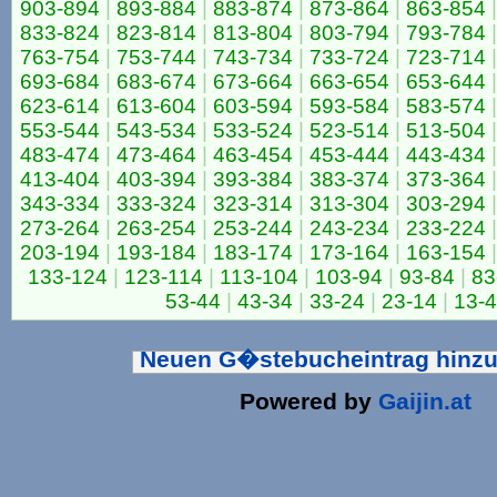
903-894
|
893-884
|
883-874
|
873-864
|
863-854
|
833-824
|
823-814
|
813-804
|
803-794
|
793-784
|
763-754
|
753-744
|
743-734
|
733-724
|
723-714
|
693-684
|
683-674
|
673-664
|
663-654
|
653-644
|
623-614
|
613-604
|
603-594
|
593-584
|
583-574
|
553-544
|
543-534
|
533-524
|
523-514
|
513-504
|
483-474
|
473-464
|
463-454
|
453-444
|
443-434
|
413-404
|
403-394
|
393-384
|
383-374
|
373-364
|
343-334
|
333-324
|
323-314
|
313-304
|
303-294
|
273-264
|
263-254
|
253-244
|
243-234
|
233-224
|
203-194
|
193-184
|
183-174
|
173-164
|
163-154
|
133-124
|
123-114
|
113-104
|
103-94
|
93-84
|
83
53-44
|
43-34
|
33-24
|
23-14
|
13-4
Neuen G�stebucheintrag hinz
Powered by
Gaijin.at