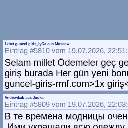
1xbet guncel giris_lyOa aus Moscow
Eintrag #5810 vom 19.07.2026, 22:51
Selam millet Ödemeler geç gel
giriş burada Her gün yeni bon
guncel-giris-rmf.com>1x giriş
Andrewkab aus Juuka
Eintrag #5809 vom 19.07.2026, 22:03
В те времена модницы очень 
Ими украшали всю одежду све