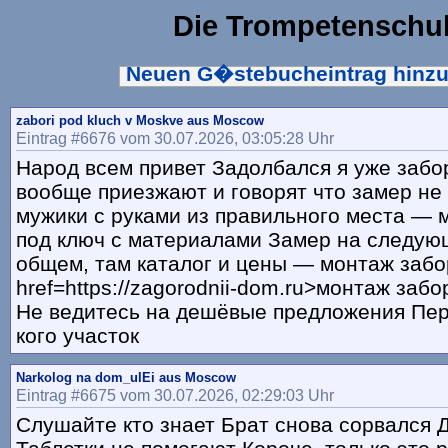
Die Trompetenschu
Neuen G�stebucheintrag hinz
zabori pod kluch v Moskve aus Moscow
Eintrag #6676 vom 30.07.2026, 03:05:28 Uhr
Народ всем привет Задолбался я уже забор
вообще приезжают и говорят что замер не 
мужики с руками из правильного места — 
под ключ с материалами Замер на следую
общем, там каталог и цены — монтаж забо
href=https://zagorodnii-dom.ru>монтаж заб
Не ведитесь на дешёвые предложения Пер
кого участок
Narkolog na dom_ulEi aus Moscow
Eintrag #6675 vom 30.07.2026, 02:29:03 Uhr
Слушайте кто знает Брат снова сорвался 