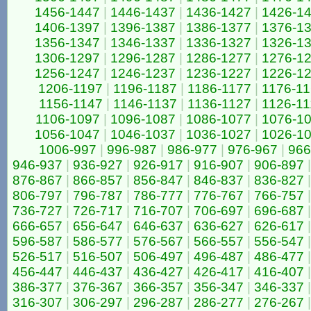
1456-1447
|
1446-1437
|
1436-1427
|
1426-1
1406-1397
|
1396-1387
|
1386-1377
|
1376-1
1356-1347
|
1346-1337
|
1336-1327
|
1326-1
1306-1297
|
1296-1287
|
1286-1277
|
1276-1
1256-1247
|
1246-1237
|
1236-1227
|
1226-1
1206-1197
|
1196-1187
|
1186-1177
|
1176-1
1156-1147
|
1146-1137
|
1136-1127
|
1126-11
1106-1097
|
1096-1087
|
1086-1077
|
1076-1
1056-1047
|
1046-1037
|
1036-1027
|
1026-1
1006-997
|
996-987
|
986-977
|
976-967
|
966
946-937
|
936-927
|
926-917
|
916-907
|
906-897
|
876-867
|
866-857
|
856-847
|
846-837
|
836-827
|
806-797
|
796-787
|
786-777
|
776-767
|
766-757
|
736-727
|
726-717
|
716-707
|
706-697
|
696-687
|
666-657
|
656-647
|
646-637
|
636-627
|
626-617
|
596-587
|
586-577
|
576-567
|
566-557
|
556-547
|
526-517
|
516-507
|
506-497
|
496-487
|
486-477
|
456-447
|
446-437
|
436-427
|
426-417
|
416-407
|
386-377
|
376-367
|
366-357
|
356-347
|
346-337
|
316-307
|
306-297
|
296-287
|
286-277
|
276-267
|