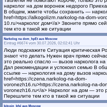
Таблетки не помогают Короче, только это
нарколог на дом воронеж недорого Приеха
В общем, жмите чтобы сохранить — нарко
href=https://alkogolizm.narkolog-na-dom-vor
10.ru>нарколог дом</a> Звоните прямо се
тем кто в такой же ситуации
Narkolog na dom_hpEt aus Moscow
Eintrag #6674 vom 30.07.2026, 02:02:41 Uhr
Люди подскажите Ситуация критическая Р
знают что делать Нужен врач прямо сейчас
это реально спасло — вызов нарколога на
Дал рекомендации и успокоил семью В общ
ссылке — наркология на дому вызов нарко
href=https://czena.narkolog-na-dom-
voronezh16.ru>https://czena.narkolog-na-do
voronezh16.ru</a> Нарколог на дом — это
Перешлите тем кто в такой же ситуации
bitcoin_bfsl aus Moscow