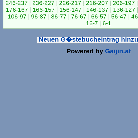
246-237
|
236-227
|
226-217
|
216-207
|
206-197
|
176-167
|
166-157
|
156-147
|
146-137
|
136-127
106-97
|
96-87
|
86-77
|
76-67
|
66-57
|
56-47
|
46
16-7
|
6-1
Neuen G�stebucheintrag hinz
Powered by
Gaijin.at