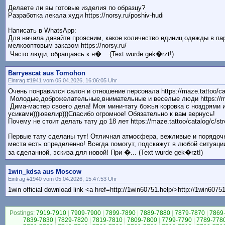
Делаете ли вы готовые изделия по образцу?
Разработка лекала худи https://norsy.ru/poshiv-hudi
Написать в WhatsApp:
Для начала давайте проясним, какое количество единиц одежды в па
мелкооптовым заказом https://norsy.ru/
Часто люди, обращаясь к н�... (Text wurde gek�rzt!)
Barryescat aus Tomohon
Eintrag #1941 vom 05.04.2026, 16:06:05 Uhr
Очень понравился салон и отношение персонала https://maze.tattoo/cat
Молодые,доброжелательные,внимательные и веселые люди https://maz
Дима-мастер своего дела! Моя мини-тату божья коровка с ноздрями 
усиками)))ювелир)))Спасибо огромное! Обязательно к вам вернусь!
Почему не стоит делать тату до 18 лет https://maze.tattoo/catalog/c/st
Первые тату сделаны тут! Отличная атмосфера, вежливые и порядочн
места есть определенно! Всегда помогут, подскажут в любой ситуации
за сделанной, эскиза для новой! При �... (Text wurde gek�rzt!)
1win_kdsa aus Moscow
Eintrag #1940 vom 05.04.2026, 15:47:53 Uhr
1win official download link <a href=http://1win60751.help/>http://1win6075
Postings:
7919-7910
|
7909-7900
|
7899-7890
|
7889-7880
|
7879-7870
|
7869
7839-7830
|
7829-7820
|
7819-7810
|
7809-7800
|
7799-7790
|
7789-778