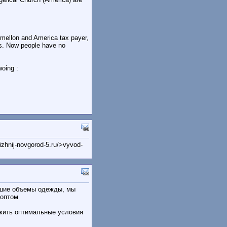
mellon and America tax payer,
es. Now people have no
woing :
zhnij-novgorod-5.ru/>vyvod-
ьшие объемы одежды, мы
 оптом
жить оптимальные условия