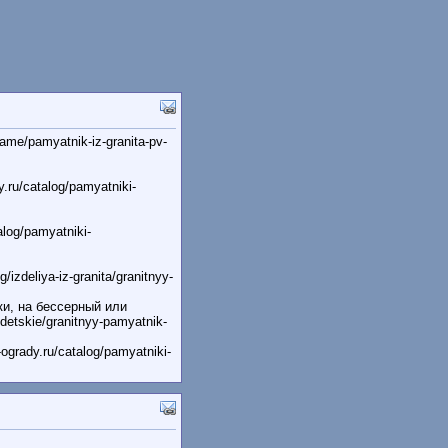
me/pamyatnik-iz-granita-pv-
ru/catalog/pamyatniki-
log/pamyatniki-
zdeliya-iz-granita/granitnyy-
и, на бессерный или
detskie/granitnyy-pamyatnik-
grady.ru/catalog/pamyatniki-