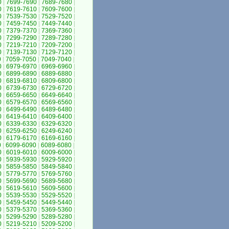
0
|
7699-7690
|
7689-7680
|
0
|
7619-7610
|
7609-7600
|
0
|
7539-7530
|
7529-7520
|
0
|
7459-7450
|
7449-7440
|
0
|
7379-7370
|
7369-7360
|
0
|
7299-7290
|
7289-7280
|
0
|
7219-7210
|
7209-7200
|
0
|
7139-7130
|
7129-7120
|
0
|
7059-7050
|
7049-7040
|
0
|
6979-6970
|
6969-6960
|
0
|
6899-6890
|
6889-6880
|
0
|
6819-6810
|
6809-6800
|
0
|
6739-6730
|
6729-6720
|
0
|
6659-6650
|
6649-6640
|
0
|
6579-6570
|
6569-6560
|
0
|
6499-6490
|
6489-6480
|
0
|
6419-6410
|
6409-6400
|
0
|
6339-6330
|
6329-6320
|
0
|
6259-6250
|
6249-6240
|
0
|
6179-6170
|
6169-6160
|
0
|
6099-6090
|
6089-6080
|
0
|
6019-6010
|
6009-6000
|
0
|
5939-5930
|
5929-5920
|
0
|
5859-5850
|
5849-5840
|
0
|
5779-5770
|
5769-5760
|
0
|
5699-5690
|
5689-5680
|
0
|
5619-5610
|
5609-5600
|
0
|
5539-5530
|
5529-5520
|
0
|
5459-5450
|
5449-5440
|
0
|
5379-5370
|
5369-5360
|
0
|
5299-5290
|
5289-5280
|
0
|
5219-5210
|
5209-5200
|