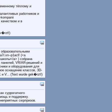
ременному тёплому и
алантливых работников и
-kompanii
качеством и в
k�rzt!)
с образовательными
7r.xn--p1acf/ (<a
в школы</a> ) собрана
х панелей, VR/AR-решений и
хники и оборудования для
ное оснащение классов, 3D-
 V... (Text wurde gek�rzt!)
ках суррогатного
мощь и поддержку.
 неприятных сюрпризов.