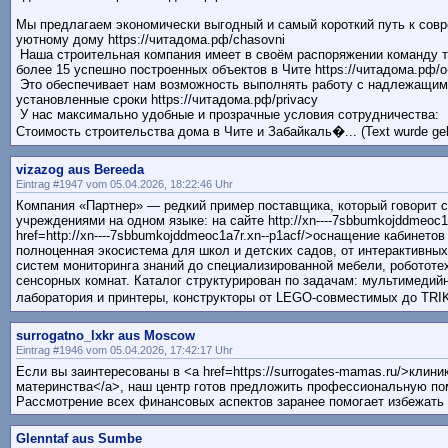
Мы предлагаем экономически выгодный и самый короткий путь к сов
уютному дому https://читадома.рф/chasovni
Наша строительная компания имеет в своём распоряжении команду т
более 15 успешно построенных объектов в Чите https://читадома.рф/o
Это обеспечивает нам возможность выполнять работу с надлежащим 
установленные сроки https://читадома.рф/privacy
У нас максимально удобные и прозрачные условия сотрудничества:
Стоимость строительства дома в Чите и Забайкаль�... (Text wurde ge
vizazog aus Bereeda
Eintrag #1947 vom 05.04.2026, 18:22:46 Uhr
Компания «Партнер» — редкий пример поставщика, который говорит 
учреждениями на одном языке: на сайте http://xn----7sbbumkojddmeoc1a
href=http://xn----7sbbumkojddmeoc1a7r.xn--p1acf/>оснащение кабинето
полноценная экосистема для школ и детских садов, от интерактивны
систем мониторинга знаний до специализированной мебели, робототе
сенсорных комнат. Каталог структурирован по задачам: мультимедий
лаборатория и принтеры, конструкторы от LEGO-совместимых до TRIK и
surrogatno_lxkr aus Moscow
Eintrag #1946 vom 05.04.2026, 17:42:17 Uhr
Если вы заинтересованы в <a href=https://surrogates-mamas.ru/>клини
материнства</a>, наш центр готов предложить профессиональную по
Рассмотрение всех финансовых аспектов заранее помогает избежать
Glenntaf aus Sumbe