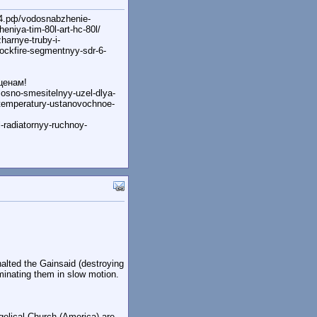
24.рф/vodosnabzhenie-
eniya-tim-80l-art-hc-80l/
arnye-truby-i-
blockfire-segmentnyy-sdr-6-
ценам!
osno-smesitelnyy-uzel-dlya-
-temperatury-ustanovochnoe-
-radiatornyy-ruchnoy-
halted the Gainsaid (destroying
iminating them in slow motion.
lical Church (America) are