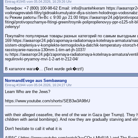
Eintrag #1945 vom 05.04.2026, 16:29:26 Uhr
Телефон: +7 (800) 100-98-62 Email: info@santehkeram https://акваторг
vodonagrevateli-filtry/gidroakkumulyator-dlya-sistem-holodnogo-vodosnabzh
ru Режим работы Пн-Вс с 9:00 до 21:00 https://акваторг24.рф/protivopozh
fitingi/protivopozharnye-fitingi-green/troynik-polipropilenovyy-ppr-o125-slt-
zelenyy/
Покупайте популярные товары разных категорий по самым выгодным 
169 https://акваторг24.рф/zapornaya-radiatornaya-kotelnaya-armatura/nas
sistem-otopleniya-v-komplekte-termogolovka-datchik-temperatury-storozh
rasstoyanie-nasosa-130mm-1-tim-art-jh-1037/
ru https://акваторг24.рф/zapornaya-radiatornaya-kotelnaya-armatura/ventil
regulirovki-pryamoy-mvi-1-2-art-tr-212-04/
В каталоге мага�... (Text wurde gek�rzt!)
NormandEvege aus Sembawang
Eintrag #1944 vom 05.04.2026, 16:24:27 Uhr
Learn Who are the Jews?
https://www.youtube.com/shorts/SEB3w3A98rU
----------------------------------------------
with their alleged ceasefire, the end of the war in Gaza (per Trump). They 
children with aerial bombings). And now they are gradually starving and el
Don't hesitate to call it what it is
AIPAC ( https://www.youtube.com/watch?v=COx-t-Mk6UA ) and The Evange