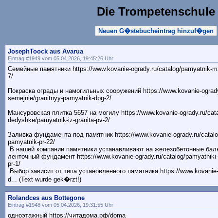
Die Trompetenschule
Neuen G�stebucheintrag hinzuf�gen
JosephToock aus Avarua
Eintrag #1949 vom 05.04.2026, 19:45:26 Uhr
Семейные памятники https://www.kovanie-ogrady.ru/catalog/pamyatnik-ma
7/
Покраска ограды и намогильных сооружений https://www.kovanie-ogrady.
semejnie/granitnyy-pamyatnik-dpg-2/
Мансуровская плитка 5657 на могилу https://www.kovanie-ogrady.ru/cata
dedyshke/pamyatnik-iz-granita-pv-2/
Заливка фундамента под памятник https://www.kovanie-ogrady.ru/catalog/i
pamyatnik-pr-22/
В нашей компании памятники устанавливают на железобетонные балк
ленточный фундамент https://www.kovanie-ogrady.ru/catalog/pamyatniki-
pr-1/
Выбор зависит от типа установленного памятника https://www.kovanie-o
d... (Text wurde gek�rzt!)
Rolandces aus Bottegone
Eintrag #1948 vom 05.04.2026, 19:31:55 Uhr
одноэтажный https://читадома.рф/doma