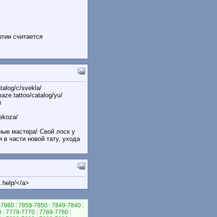
ртии считается
alog/с/svekla/
e.tattoo/catalog/yu/
и
rekoza/
ые мастера! Свой лоск у
 в части новой тату, ухода
1.help/</a>
-7860
|
7859-7850
|
7849-7840
|
0
|
7779-7770
|
7769-7760
|