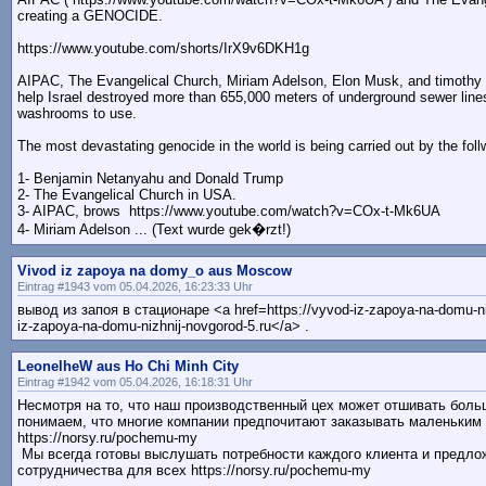
creating a GENOCIDE.
https://www.youtube.com/shorts/IrX9v6DKH1g
AIPAC, The Evangelical Church, Miriam Adelson, Elon Musk, and timothy 
help Israel destroyed more than 655,000 meters of underground sewer lin
washrooms to use.
The most devastating genocide in the world is being carried out by the foll
1- Benjamin Netanyahu and Donald Trump
2- The Evangelical Church in USA.
3- AIPAC, brows https://www.youtube.com/watch?v=COx-t-Mk6UA
4- Miriam Adelson ... (Text wurde gek�rzt!)
Vivod iz zapoya na domy_o aus Moscow
Eintrag #1943 vom 05.04.2026, 16:23:33 Uhr
вывод из запоя в стационаре <a href=https://vyvod-iz-zapoya-na-domu-ni
iz-zapoya-na-domu-nizhnij-novgorod-5.ru</a> .
LeonelheW aus Ho Chi Minh City
Eintrag #1942 vom 05.04.2026, 16:18:31 Uhr
Несмотря на то, что наш производственный цех может отшивать бол
понимаем, что многие компании предпочитают заказывать маленьким
https://norsy.ru/pochemu-my
Мы всегда готовы выслушать потребности каждого клиента и предло
сотрудничества для всех https://norsy.ru/pochemu-my