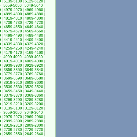
0
|
5139-5130
|
5129-5120
|
0
|
5059-5050
|
5049-5040
|
0
|
4979-4970
|
4969-4960
|
0
|
4899-4890
|
4889-4880
|
0
|
4819-4810
|
4809-4800
|
0
|
4739-4730
|
4729-4720
|
0
|
4659-4650
|
4649-4640
|
0
|
4579-4570
|
4569-4560
|
0
|
4499-4490
|
4489-4480
|
0
|
4419-4410
|
4409-4400
|
0
|
4339-4330
|
4329-4320
|
0
|
4259-4250
|
4249-4240
|
0
|
4179-4170
|
4169-4160
|
0
|
4099-4090
|
4089-4080
|
0
|
4019-4010
|
4009-4000
|
0
|
3939-3930
|
3929-3920
|
0
|
3859-3850
|
3849-3840
|
0
|
3779-3770
|
3769-3760
|
0
|
3699-3690
|
3689-3680
|
0
|
3619-3610
|
3609-3600
|
0
|
3539-3530
|
3529-3520
|
0
|
3459-3450
|
3449-3440
|
0
|
3379-3370
|
3369-3360
|
0
|
3299-3290
|
3289-3280
|
0
|
3219-3210
|
3209-3200
|
0
|
3139-3130
|
3129-3120
|
0
|
3059-3050
|
3049-3040
|
0
|
2979-2970
|
2969-2960
|
0
|
2899-2890
|
2889-2880
|
0
|
2819-2810
|
2809-2800
|
0
|
2739-2730
|
2729-2720
|
0
|
2659-2650
|
2649-2640
|