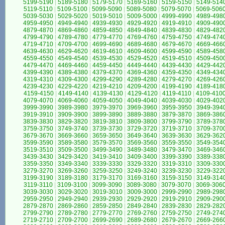
5199-5190
|
5189-5180
|
5179-5170
|
5169-5160
|
5159-5150
|
5149-514
5119-5110
|
5109-5100
|
5099-5090
|
5089-5080
|
5079-5070
|
5069-506
5039-5030
|
5029-5020
|
5019-5010
|
5009-5000
|
4999-4990
|
4989-498
4959-4950
|
4949-4940
|
4939-4930
|
4929-4920
|
4919-4910
|
4909-490
4879-4870
|
4869-4860
|
4859-4850
|
4849-4840
|
4839-4830
|
4829-482
4799-4790
|
4789-4780
|
4779-4770
|
4769-4760
|
4759-4750
|
4749-474
4719-4710
|
4709-4700
|
4699-4690
|
4689-4680
|
4679-4670
|
4669-466
4639-4630
|
4629-4620
|
4619-4610
|
4609-4600
|
4599-4590
|
4589-458
4559-4550
|
4549-4540
|
4539-4530
|
4529-4520
|
4519-4510
|
4509-450
4479-4470
|
4469-4460
|
4459-4450
|
4449-4440
|
4439-4430
|
4429-442
4399-4390
|
4389-4380
|
4379-4370
|
4369-4360
|
4359-4350
|
4349-434
4319-4310
|
4309-4300
|
4299-4290
|
4289-4280
|
4279-4270
|
4269-426
4239-4230
|
4229-4220
|
4219-4210
|
4209-4200
|
4199-4190
|
4189-418
4159-4150
|
4149-4140
|
4139-4130
|
4129-4120
|
4119-4110
|
4109-410
4079-4070
|
4069-4060
|
4059-4050
|
4049-4040
|
4039-4030
|
4029-402
3999-3990
|
3989-3980
|
3979-3970
|
3969-3960
|
3959-3950
|
3949-394
3919-3910
|
3909-3900
|
3899-3890
|
3889-3880
|
3879-3870
|
3869-386
3839-3830
|
3829-3820
|
3819-3810
|
3809-3800
|
3799-3790
|
3789-378
3759-3750
|
3749-3740
|
3739-3730
|
3729-3720
|
3719-3710
|
3709-370
3679-3670
|
3669-3660
|
3659-3650
|
3649-3640
|
3639-3630
|
3629-362
3599-3590
|
3589-3580
|
3579-3570
|
3569-3560
|
3559-3550
|
3549-354
3519-3510
|
3509-3500
|
3499-3490
|
3489-3480
|
3479-3470
|
3469-346
3439-3430
|
3429-3420
|
3419-3410
|
3409-3400
|
3399-3390
|
3389-338
3359-3350
|
3349-3340
|
3339-3330
|
3329-3320
|
3319-3310
|
3309-330
3279-3270
|
3269-3260
|
3259-3250
|
3249-3240
|
3239-3230
|
3229-322
3199-3190
|
3189-3180
|
3179-3170
|
3169-3160
|
3159-3150
|
3149-314
3119-3110
|
3109-3100
|
3099-3090
|
3089-3080
|
3079-3070
|
3069-306
3039-3030
|
3029-3020
|
3019-3010
|
3009-3000
|
2999-2990
|
2989-298
2959-2950
|
2949-2940
|
2939-2930
|
2929-2920
|
2919-2910
|
2909-290
2879-2870
|
2869-2860
|
2859-2850
|
2849-2840
|
2839-2830
|
2829-282
2799-2790
|
2789-2780
|
2779-2770
|
2769-2760
|
2759-2750
|
2749-274
2719-2710
|
2709-2700
|
2699-2690
|
2689-2680
|
2679-2670
|
2669-266