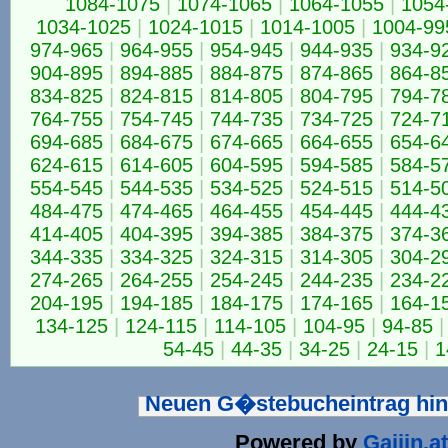
1084-1075
|
1074-1065
|
1064-1055
|
1054
1034-1025
|
1024-1015
|
1014-1005
|
1004-99
974-965
|
964-955
|
954-945
|
944-935
|
934-9
904-895
|
894-885
|
884-875
|
874-865
|
864-8
834-825
|
824-815
|
814-805
|
804-795
|
794-7
764-755
|
754-745
|
744-735
|
734-725
|
724-7
694-685
|
684-675
|
674-665
|
664-655
|
654-6
624-615
|
614-605
|
604-595
|
594-585
|
584-5
554-545
|
544-535
|
534-525
|
524-515
|
514-5
484-475
|
474-465
|
464-455
|
454-445
|
444-4
414-405
|
404-395
|
394-385
|
384-375
|
374-3
344-335
|
334-325
|
324-315
|
314-305
|
304-2
274-265
|
264-255
|
254-245
|
244-235
|
234-2
204-195
|
194-185
|
184-175
|
174-165
|
164-1
134-125
|
124-115
|
114-105
|
104-95
|
94-85
|
54-45
|
44-35
|
34-25
|
24-15
|
1
Neuen G�stebucheintrag hi
Powered by
Gaijin.at