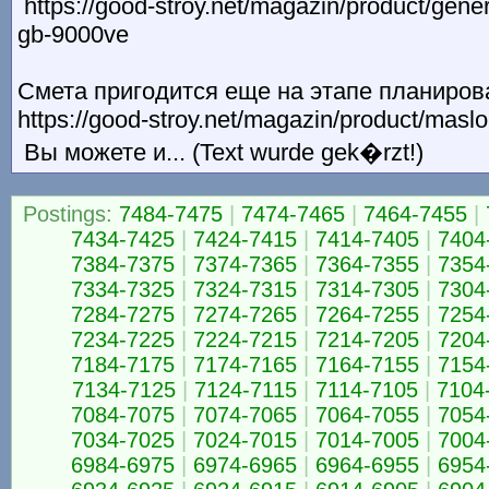
https://good-stroy.net/magazin/product/gener
gb-9000ve
Смета пригодится еще на этапе планиров
https://good-stroy.net/magazin/product/mas
Вы можете и... (Text wurde gek�rzt!)
Postings:
7484-7475
|
7474-7465
|
7464-7455
|
7434-7425
|
7424-7415
|
7414-7405
|
7404
7384-7375
|
7374-7365
|
7364-7355
|
7354
7334-7325
|
7324-7315
|
7314-7305
|
7304
7284-7275
|
7274-7265
|
7264-7255
|
7254
7234-7225
|
7224-7215
|
7214-7205
|
7204
7184-7175
|
7174-7165
|
7164-7155
|
7154
7134-7125
|
7124-7115
|
7114-7105
|
7104
7084-7075
|
7074-7065
|
7064-7055
|
7054
7034-7025
|
7024-7015
|
7014-7005
|
7004
6984-6975
|
6974-6965
|
6964-6955
|
6954