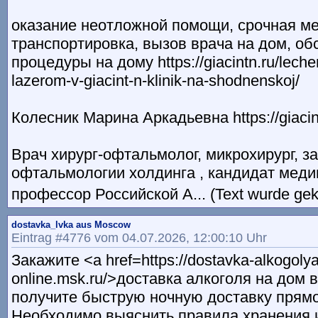
оказание неотложной помощи, срочная м
транспортировка, вызов врача на дом, об
процедуры на дому https://giacintn.ru/lechen
lazerom-v-giacint-n-klinik-na-shodnenskoj/
Колесник Марина Аркадьевна https://giacintn
Врач хирург-офтальмолог, микрохирург, 
офтальмологии холдинга , кандидат меди
профессор Российской А... (Text wurde gek
dostavka_lvka aus Moscow
Eintrag #4776 vom 04.07.2026, 12:00:10 Uhr
Закажите <a href=https://dostavka-alkogoly
online.msk.ru/>доставка алкоголя на дом 
получите быструю ночную доставку прямо
Необходимо выяснить правила хранения 