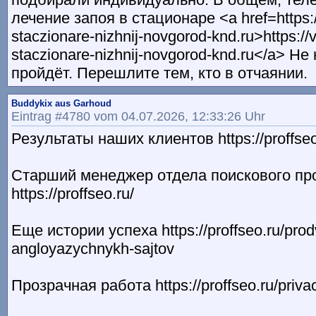
лечение запоя в стационаре <a href=https:/
staczionare-nizhnij-novgorod-knd.ru>https://
staczionare-nizhnij-novgorod-knd.ru</a> Не
пройдёт. Перешлите тем, кто в отчаянии.
Buddykix aus Garhoud
Eintrag #4780 vom 04.07.2026, 12:33:26 Uhr
Результаты наших клиентов https://proffseo
Старший менеджер отдела поискового п
https://proffseo.ru/
Еще истории успеха https://proffseo.ru/prod
angloyazychnykh-sajtov
Прозрачная работа https://proffseo.ru/priva