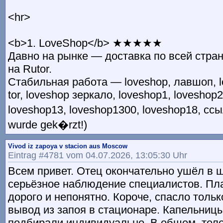
<hr>
<b>1. LoveShop</b> ★★★★★
Давно на рынке — доставка по всей стра
на Rutor.
Стабильная работа — loveshop, лавшоп, lo
tor, loveshop зеркало, loveshop1, loveshop2
loveshop13, loveshop1300, loveshop18, ссы
wurde gek�rzt!)
Vivod iz zapoya v stacion aus Moscow
Eintrag #4781 vom 04.07.2026, 13:05:30 Uhr
Всем привет. Отец окончательно ушёл в 
серьёзное наблюдение специалистов. Пл
дорого и непонятно. Короче, спасло толь
вывод из запоя в стационаре. Капельниц
подбирали индивидуально. В общем, тел