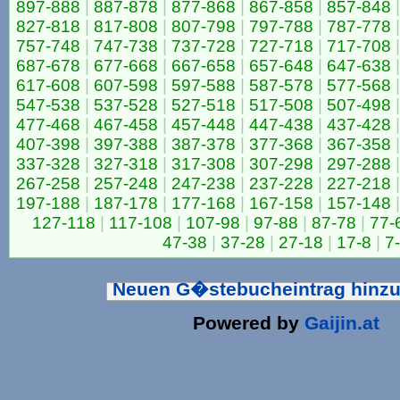
897-888
|
887-878
|
877-868
|
867-858
|
857-848
|
827-818
|
817-808
|
807-798
|
797-788
|
787-778
|
757-748
|
747-738
|
737-728
|
727-718
|
717-708
|
687-678
|
677-668
|
667-658
|
657-648
|
647-638
|
617-608
|
607-598
|
597-588
|
587-578
|
577-568
|
547-538
|
537-528
|
527-518
|
517-508
|
507-498
|
477-468
|
467-458
|
457-448
|
447-438
|
437-428
|
407-398
|
397-388
|
387-378
|
377-368
|
367-358
|
337-328
|
327-318
|
317-308
|
307-298
|
297-288
|
267-258
|
257-248
|
247-238
|
237-228
|
227-218
|
197-188
|
187-178
|
177-168
|
167-158
|
157-148
|
127-118
|
117-108
|
107-98
|
97-88
|
87-78
|
77-
47-38
|
37-28
|
27-18
|
17-8
|
7
Neuen G�stebucheintrag hinz
Powered by
Gaijin.at