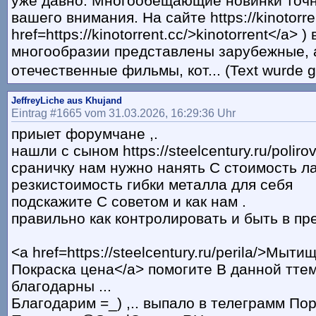
уже давно. Многообещающие новинки точ
вашего внимания. На сайте https://kinotorren
href=https://kinotorrent.cc/>kinotorrent</a> 
многообразии представлены зарубежные, 
отечественные фильмы, кот... (Text wurde g
JeffreyLiche aus Khujand
Eintrag #1665 vom 31.03.2026, 16:29:36 Uhr
приыет форумчане ,.
нашли с сыном https://steelcentury.ru/poliro
сраничку нам нужно нанять C стоимость л
резкистоимость гибки металла для себя
подскажите C советом и как нам .
правильно как контролировать и быть в пре
<a href=https://steelcentury.ru/perila/>Мыт
Покраска цена</a> помогите B данной тте
благодарны ...
Благодарим =_) ,.. выпало в телеграмм По