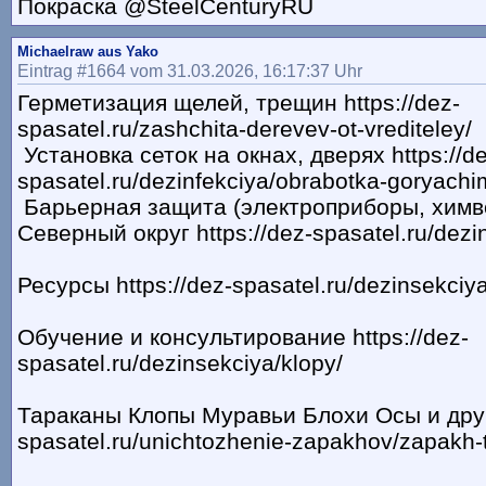
Покраска @SteelCenturyRU
Michaelraw aus Yako
Eintrag #1664 vom 31.03.2026, 16:17:37 Uhr
Герметизация щелей, трещин https://dez-
spasatel.ru/zashchita-derevev-ot-vrediteley/
Установка сеток на окнах, дверях https://de
spasatel.ru/dezinfekciya/obrabotka-goryach
Барьерная защита (электроприборы, химв
Северный округ https://dez-spasatel.ru/dezi
Ресурсы https://dez-spasatel.ru/dezinsekciy
Обучение и консультирование https://dez-
spasatel.ru/dezinsekciya/klopy/
Тараканы Клопы Муравьи Блохи Осы и други
spasatel.ru/unichtozhenie-zapakhov/zapakh-