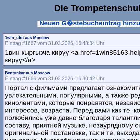
Die Trompetenschu
Neuen G�stebucheintrag hinz
1win_ufot aus Moscow
Eintrag #1667 vom 31.03.2026, 16:48:34 Uhr
1вин кыргызча кирүү <a href=1win85163.he
кирүү</a>
Bentonkar aus Moscow
Eintrag #1666 vom 31.03.2026, 16:30:42 Uhr
Портал с фильмами предлагает ознакомит
увлекательными, популярными, а также ре
кинолентами, которые понравятся, незави
интересов, возраста. Перед вами как те, к
полюбились уже давно благодаря талантл
составу, приятной музыке, незаурядному с
оригинальной постановке, так и те, выход