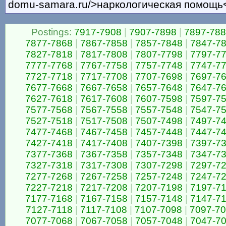
domu-samara.ru/>наркологическая помощь<
Postings:
7917-7908
|
7907-7898
|
7897-78
7877-7868
|
7867-7858
|
7857-7848
|
7847-7
7827-7818
|
7817-7808
|
7807-7798
|
7797-7
7777-7768
|
7767-7758
|
7757-7748
|
7747-7
7727-7718
|
7717-7708
|
7707-7698
|
7697-7
7677-7668
|
7667-7658
|
7657-7648
|
7647-7
7627-7618
|
7617-7608
|
7607-7598
|
7597-7
7577-7568
|
7567-7558
|
7557-7548
|
7547-7
7527-7518
|
7517-7508
|
7507-7498
|
7497-7
7477-7468
|
7467-7458
|
7457-7448
|
7447-7
7427-7418
|
7417-7408
|
7407-7398
|
7397-7
7377-7368
|
7367-7358
|
7357-7348
|
7347-7
7327-7318
|
7317-7308
|
7307-7298
|
7297-7
7277-7268
|
7267-7258
|
7257-7248
|
7247-7
7227-7218
|
7217-7208
|
7207-7198
|
7197-7
7177-7168
|
7167-7158
|
7157-7148
|
7147-7
7127-7118
|
7117-7108
|
7107-7098
|
7097-7
7077-7068
|
7067-7058
|
7057-7048
|
7047-7