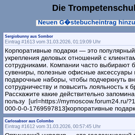
Die Trompetenschu
Neuen G�stebucheintrag hinz
Sergiobunny aus Sombor
Eintrag #1613 vom 31.03.2026, 01:19:09 Uhr
Корпоративные подарки — это популярный
укрепления деловых отношений с клиентам
сотрудниками. Компании часто выбирают 
сувениры, полезные офисные аксессуары 
подарочные наборы, чтобы подчеркнуть в
сотрудничеству и повысить лояльность к б
Расскажите какие действительно запомина
пользу [url=https://mymoscow.forum24.ru/?
000-0-0-1769597813]корпоративные подарки
Carlosabsor aus Colombo
Eintrag #1612 vom 31.03.2026, 00:57:45 Uhr