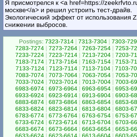
Я присмотрелся к <a href=https://zeekrfvto.
москве</a> и решил устроить тест-драйв.
Экологический эффект от использования Z
снижении выбросов.
Postings:
7323-7314
|
7313-7304
|
7303-72
7283-7274
|
7273-7264
|
7263-7254
|
7253-7
7233-7224
|
7223-7214
|
7213-7204
|
7203-7
7183-7174
|
7173-7164
|
7163-7154
|
7153-7
7133-7124
|
7123-7114
|
7113-7104
|
7103-7
7083-7074
|
7073-7064
|
7063-7054
|
7053-7
7033-7024
|
7023-7014
|
7013-7004
|
7003-6
6983-6974
|
6973-6964
|
6963-6954
|
6953-6
6933-6924
|
6923-6914
|
6913-6904
|
6903-6
6883-6874
|
6873-6864
|
6863-6854
|
6853-6
6833-6824
|
6823-6814
|
6813-6804
|
6803-6
6783-6774
|
6773-6764
|
6763-6754
|
6753-6
6733-6724
|
6723-6714
|
6713-6704
|
6703-6
6683-6674
|
6673-6664
|
6663-6654
|
6653-6
6633-6624
|
6623-6614
|
6613-6604
|
6603-6