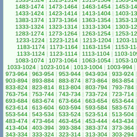
1483-1474
|
1473-1464
|
1463-1454
|
1453-1
1433-1424
|
1423-1414
|
1413-1404
|
1403-1
1383-1374
|
1373-1364
|
1363-1354
|
1353-1
1333-1324
|
1323-1314
|
1313-1304
|
1303-1
1283-1274
|
1273-1264
|
1263-1254
|
1253-1
1233-1224
|
1223-1214
|
1213-1204
|
1203-1
1183-1174
|
1173-1164
|
1163-1154
|
1153-11
1133-1124
|
1123-1114
|
1113-1104
|
1103-10
1083-1074
|
1073-1064
|
1063-1054
|
1053-1
1033-1024
|
1023-1014
|
1013-1004
|
1003-994
|
973-964
|
963-954
|
953-944
|
943-934
|
933-924
|
903-894
|
893-884
|
883-874
|
873-864
|
863-854
|
833-824
|
823-814
|
813-804
|
803-794
|
793-784
|
763-754
|
753-744
|
743-734
|
733-724
|
723-714
|
693-684
|
683-674
|
673-664
|
663-654
|
653-644
|
623-614
|
613-604
|
603-594
|
593-584
|
583-574
|
553-544
|
543-534
|
533-524
|
523-514
|
513-504
|
483-474
|
473-464
|
463-454
|
453-444
|
443-434
|
413-404
|
403-394
|
393-384
|
383-374
|
373-364
|
343-334
|
333-324
|
323-314
|
313-304
|
303-294
|