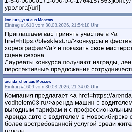
1-5-0-00000171-000-0-0-1764157553]консу
уролога[/url]
konkurs_yzot aus Moscow
Eintrag #1610 vom 30.03.2026, 21:54:18 Uhr
Приглашаем вас принять участие в <a
href=https://bleskfest.ru/>конкурсы и фести
хореографии</a> и показать своё мастерс
сцене сезона.
Лауреаты конкурса получают награды, де
перспективные предложения сотрудничест
arenda_chor aus Moscow
Eintrag #1609 vom 30.03.2026, 21:34:02 Uhr
Компания предлагает <a href=https://arenda
voditelem03.ru/>аренда машин с водителем
выгодным тарифам и с профессиональным
Аренда авто с водителем в Новосибирске 
более востребованной услугой среди жите
города.