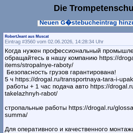
Die Trompetenschu
Neuen G�stebucheintrag hin
RobertJeant aus Muscat
Eintrag #3560 vom 02.06.2026, 14:28:34 Uhr
Когда нужен профессиональный промышле
обращайтесь в нашу компанию https://drogal.
items/stropalnye-raboty/
Безопасность грузов гарантирована!
5 ч https://drogal.ru/transportnaya-tara-i-upa
работы + 1 час подача авто https://drogal.
takelazhnyh-rabot/
стропальные работы https://drogal.ru/glossa
summa/
Для оперативного и качественного монта