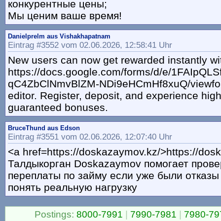
конкурентные цены;
Мы ценим ваше время!
Danielprelm aus Vishakhapatnam
Eintrag #3552 vom 02.06.2026, 12:58:41 Uhr
New users can now get rewarded instantly with
https://docs.google.com/forms/d/e/1FAIpQLS
qC4ZbClNmvBlZM-NDi9eHCmHf8xuQ/viewfor
editor. Register, deposit, and experience hig
guaranteed bonuses.
BruceThund aus Edson
Eintrag #3551 vom 02.06.2026, 12:07:40 Uhr
<a href=https://doskazaymov.kz/>https://do
Талдыкорган Doskazaymov помогает прове
переплаты по займу если уже были отказы 
понять реальную нагрузку
Postings:
8000-7991
|
7990-7981
|
7980-79