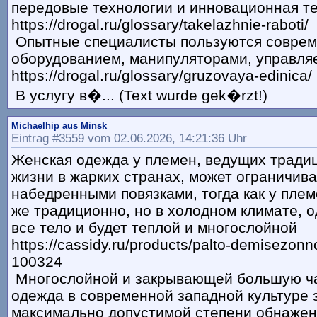
передовые технологии и инновационная т
https://drogal.ru/glossary/takelazhnie-raboti/
Опытные специалисты пользуются совре
оборудованием, манипуляторами, управл
https://drogal.ru/glossary/gruzovaya-edinica/
В услугу в�... (Text wurde gek�rzt!)
Michaelhip aus Minsk
Eintrag #3559 vom 02.06.2026, 14:21:36 Uhr
Женская одежда у племен, ведущих тради
жизни в жарких странах, может ограничива
набедренными повязками, тогда как у пле
же традиционно, но в холодном климате, 
все тело и будет теплой и многослойной
https://cassidy.ru/products/palto-demisezon
100324
Многослойной и закрывающей большую ча
одежда в современной западной культуре 
максимально допустимой степени обнажен