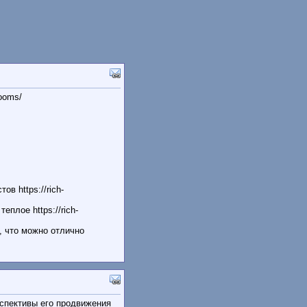
rooms/
в https://rich-
еплое https://rich-
, что можно отлично
рспективы его продвижения