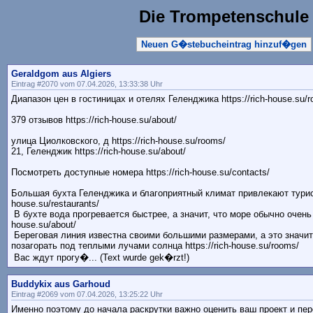
Die Trompetenschule
Neuen G�stebucheintrag hinzuf�gen
Geraldgom aus Algiers
Eintrag #2070 vom 07.04.2026, 13:33:38 Uhr
Диапазон цен в гостиницах и отелях Геленджика https://rich-house.su/
379 отзывов https://rich-house.su/about/
улица Циолковского, д https://rich-house.su/rooms/
21, Геленджик https://rich-house.su/about/
Посмотреть доступные номера https://rich-house.su/contacts/
Большая бухта Геленджика и благоприятный климат привлекают туристо
house.su/restaurants/
В бухте вода прогревается быстрее, а значит, что море обычно очень т
house.su/about/
Береговая линия известна своими большими размерами, а это значит
позагорать под теплыми лучами солнца https://rich-house.su/rooms/
Вас ждут прогу�... (Text wurde gek�rzt!)
Buddykix aus Garhoud
Eintrag #2069 vom 07.04.2026, 13:25:22 Uhr
Именно поэтому до начала раскрутки важно оценить ваш проект и пе