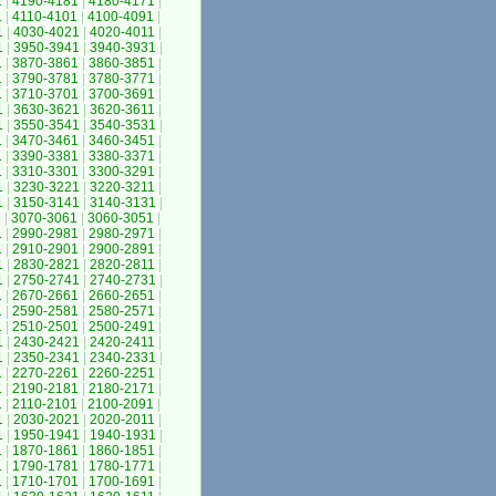
1
|
4190-4181
|
4180-4171
|
1
|
4110-4101
|
4100-4091
|
1
|
4030-4021
|
4020-4011
|
1
|
3950-3941
|
3940-3931
|
1
|
3870-3861
|
3860-3851
|
1
|
3790-3781
|
3780-3771
|
1
|
3710-3701
|
3700-3691
|
1
|
3630-3621
|
3620-3611
|
1
|
3550-3541
|
3540-3531
|
1
|
3470-3461
|
3460-3451
|
1
|
3390-3381
|
3380-3371
|
1
|
3310-3301
|
3300-3291
|
1
|
3230-3221
|
3220-3211
|
1
|
3150-3141
|
3140-3131
|
1
|
3070-3061
|
3060-3051
|
1
|
2990-2981
|
2980-2971
|
1
|
2910-2901
|
2900-2891
|
1
|
2830-2821
|
2820-2811
|
1
|
2750-2741
|
2740-2731
|
1
|
2670-2661
|
2660-2651
|
1
|
2590-2581
|
2580-2571
|
1
|
2510-2501
|
2500-2491
|
1
|
2430-2421
|
2420-2411
|
1
|
2350-2341
|
2340-2331
|
1
|
2270-2261
|
2260-2251
|
1
|
2190-2181
|
2180-2171
|
1
|
2110-2101
|
2100-2091
|
1
|
2030-2021
|
2020-2011
|
1
|
1950-1941
|
1940-1931
|
1
|
1870-1861
|
1860-1851
|
1
|
1790-1781
|
1780-1771
|
1
|
1710-1701
|
1700-1691
|