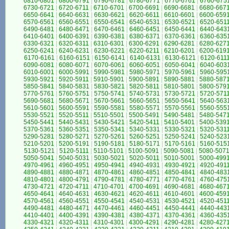
6810-6801
|
6800-6791
|
6790-6781
|
6780-6771
|
6770-6761
|
6760-675
6730-6721
|
6720-6711
|
6710-6701
|
6700-6691
|
6690-6681
|
6680-667
6650-6641
|
6640-6631
|
6630-6621
|
6620-6611
|
6610-6601
|
6600-659
6570-6561
|
6560-6551
|
6550-6541
|
6540-6531
|
6530-6521
|
6520-651
6490-6481
|
6480-6471
|
6470-6461
|
6460-6451
|
6450-6441
|
6440-643
6410-6401
|
6400-6391
|
6390-6381
|
6380-6371
|
6370-6361
|
6360-635
6330-6321
|
6320-6311
|
6310-6301
|
6300-6291
|
6290-6281
|
6280-627
6250-6241
|
6240-6231
|
6230-6221
|
6220-6211
|
6210-6201
|
6200-619
6170-6161
|
6160-6151
|
6150-6141
|
6140-6131
|
6130-6121
|
6120-611
6090-6081
|
6080-6071
|
6070-6061
|
6060-6051
|
6050-6041
|
6040-603
6010-6001
|
6000-5991
|
5990-5981
|
5980-5971
|
5970-5961
|
5960-595
5930-5921
|
5920-5911
|
5910-5901
|
5900-5891
|
5890-5881
|
5880-587
5850-5841
|
5840-5831
|
5830-5821
|
5820-5811
|
5810-5801
|
5800-579
5770-5761
|
5760-5751
|
5750-5741
|
5740-5731
|
5730-5721
|
5720-571
5690-5681
|
5680-5671
|
5670-5661
|
5660-5651
|
5650-5641
|
5640-563
5610-5601
|
5600-5591
|
5590-5581
|
5580-5571
|
5570-5561
|
5560-555
5530-5521
|
5520-5511
|
5510-5501
|
5500-5491
|
5490-5481
|
5480-547
5450-5441
|
5440-5431
|
5430-5421
|
5420-5411
|
5410-5401
|
5400-539
5370-5361
|
5360-5351
|
5350-5341
|
5340-5331
|
5330-5321
|
5320-531
5290-5281
|
5280-5271
|
5270-5261
|
5260-5251
|
5250-5241
|
5240-523
5210-5201
|
5200-5191
|
5190-5181
|
5180-5171
|
5170-5161
|
5160-515
5130-5121
|
5120-5111
|
5110-5101
|
5100-5091
|
5090-5081
|
5080-507
5050-5041
|
5040-5031
|
5030-5021
|
5020-5011
|
5010-5001
|
5000-499
4970-4961
|
4960-4951
|
4950-4941
|
4940-4931
|
4930-4921
|
4920-491
4890-4881
|
4880-4871
|
4870-4861
|
4860-4851
|
4850-4841
|
4840-483
4810-4801
|
4800-4791
|
4790-4781
|
4780-4771
|
4770-4761
|
4760-475
4730-4721
|
4720-4711
|
4710-4701
|
4700-4691
|
4690-4681
|
4680-467
4650-4641
|
4640-4631
|
4630-4621
|
4620-4611
|
4610-4601
|
4600-459
4570-4561
|
4560-4551
|
4550-4541
|
4540-4531
|
4530-4521
|
4520-451
4490-4481
|
4480-4471
|
4470-4461
|
4460-4451
|
4450-4441
|
4440-443
4410-4401
|
4400-4391
|
4390-4381
|
4380-4371
|
4370-4361
|
4360-435
4330-4321
|
4320-4311
|
4310-4301
|
4300-4291
|
4290-4281
|
4280-427