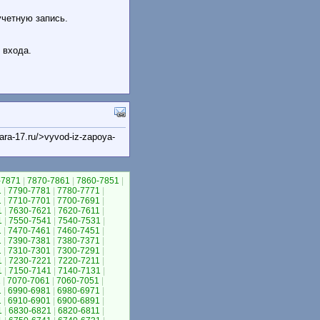
 учетную запись.
е входа.
ra-17.ru/>vyvod-iz-zapoya-
-7871
|
7870-7861
|
7860-7851
|
1
|
7790-7781
|
7780-7771
|
1
|
7710-7701
|
7700-7691
|
1
|
7630-7621
|
7620-7611
|
1
|
7550-7541
|
7540-7531
|
1
|
7470-7461
|
7460-7451
|
1
|
7390-7381
|
7380-7371
|
1
|
7310-7301
|
7300-7291
|
1
|
7230-7221
|
7220-7211
|
1
|
7150-7141
|
7140-7131
|
1
|
7070-7061
|
7060-7051
|
1
|
6990-6981
|
6980-6971
|
1
|
6910-6901
|
6900-6891
|
1
|
6830-6821
|
6820-6811
|