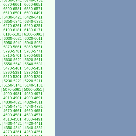
1
|
6750-6741
|
6740-6731
|
1
|
6670-6661
|
6660-6651
|
1
|
6590-6581
|
6580-6571
|
1
|
6510-6501
|
6500-6491
|
1
|
6430-6421
|
6420-6411
|
1
|
6350-6341
|
6340-6331
|
1
|
6270-6261
|
6260-6251
|
1
|
6190-6181
|
6180-6171
|
1
|
6110-6101
|
6100-6091
|
1
|
6030-6021
|
6020-6011
|
1
|
5950-5941
|
5940-5931
|
1
|
5870-5861
|
5860-5851
|
1
|
5790-5781
|
5780-5771
|
1
|
5710-5701
|
5700-5691
|
1
|
5630-5621
|
5620-5611
|
1
|
5550-5541
|
5540-5531
|
1
|
5470-5461
|
5460-5451
|
1
|
5390-5381
|
5380-5371
|
1
|
5310-5301
|
5300-5291
|
1
|
5230-5221
|
5220-5211
|
1
|
5150-5141
|
5140-5131
|
1
|
5070-5061
|
5060-5051
|
1
|
4990-4981
|
4980-4971
|
1
|
4910-4901
|
4900-4891
|
1
|
4830-4821
|
4820-4811
|
1
|
4750-4741
|
4740-4731
|
1
|
4670-4661
|
4660-4651
|
1
|
4590-4581
|
4580-4571
|
1
|
4510-4501
|
4500-4491
|
1
|
4430-4421
|
4420-4411
|
1
|
4350-4341
|
4340-4331
|
1
|
4270-4261
|
4260-4251
|