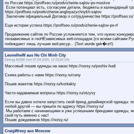
по России https://proffseo.ru/prodvizhenie-sajtov-po-moskve
Если потенциал есть, согласуем детали, бюджеты и календарный гр
https://proffseo.ru/prodvizhenie-angloyazychnykh-sajtov
Заключим официальный Договор о сотрудничестве https://proffseo.ru/
Еще истории успеха https://proffseo.ru/prodvizhenie-sajtov-po-rf
Продвижение сайтов по России усложняется тем, что нужно конкурир
геозависимых и геоНЕзависимых веб-площадок (со всеми сайтами Рун
побеждают лишь лучшие веб-ресур... (Text wurde gek�rzt!)
LeonelheW aus Ho Chi Minh City
Eintrag #2068 vom 07.04.2026, 13:23:20 Uhr
Массовый пошив одежды на заказ https://norsy.ru/poshiv-hudi
Схема работы с нами https://norsy.ru/ceny
Пошив жакетов https://norsy.ru/kontakty
Часто-задаваемые вопросы https://norsy.ru/otzyvy
Если вы давно хотели запустить свой бренд дизайнерской одежды: п
любой другой — вы пришли по адресу https://norsy.ru/
Мы работаем с начинающими и уже успешными брендами одежды, мн
свой путь именно с нас!
Пошив дождевиков https://norsy.ru/
CraigWrexy aus Moscow