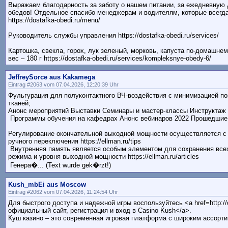
Выражаем благодарность за заботу о нашем питании, за ежедневную 
обедов! Отдельное спасибо менеджерам и водителям, которые всегд
https://dostafka-obedi.ru/menu/
Руководитель службы управления https://dostafka-obedi.ru/services/
Картошка, свекла, горох, лук зеленый, морковь, капуста по-домашне
вес – 180 г https://dostafka-obedi.ru/services/kompleksnye-obedy-6/
JeffreySorce aus Kakamega
Eintrag #2063 vom 07.04.2026, 12:20:39 Uhr
Фульгурация для полуконтактного ВЧ-воздействия с минимизацией 
тканей;
Анонс мероприятий Выставки Семинары и мастер-классы Инструктаж п
Программы обучения на кафедрах Анонс вебинаров 2022 Прошедшие ве
Регулирование окончательной выходной мощности осуществляется с 
ручного переключения https://ellman.ru/tips
Внутренняя память является особым элементом для сохранения всех
режима и уровня выходной мощности https://ellman.ru/articles
Генера�... (Text wurde gek�rzt!)
Kush_mbEi aus Moscow
Eintrag #2062 vom 07.04.2026, 11:24:54 Uhr
Для быстрого доступа и надежной игры воспользуйтесь <a href=http://
официальный сайт, регистрация и вход в Casino Kush</a>.
Куш казино – это современная игровая платформа с широким ассорт