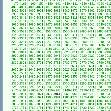
4250-4241
|
4240-4231
|
4230-4221
|
4220-4211
|
4210-4201
|
4200-419
4170-4161
|
4160-4151
|
4150-4141
|
4140-4131
|
4130-4121
|
4120-411
4090-4081
|
4080-4071
|
4070-4061
|
4060-4051
|
4050-4041
|
4040-403
4010-4001
|
4000-3991
|
3990-3981
|
3980-3971
|
3970-3961
|
3960-395
3930-3921
|
3920-3911
|
3910-3901
|
3900-3891
|
3890-3881
|
3880-387
3850-3841
|
3840-3831
|
3830-3821
|
3820-3811
|
3810-3801
|
3800-379
3770-3761
|
3760-3751
|
3750-3741
|
3740-3731
|
3730-3721
|
3720-371
3690-3681
|
3680-3671
|
3670-3661
|
3660-3651
|
3650-3641
|
3640-363
3610-3601
|
3600-3591
|
3590-3581
|
3580-3571
|
3570-3561
|
3560-355
3530-3521
|
3520-3511
|
3510-3501
|
3500-3491
|
3490-3481
|
3480-347
3450-3441
|
3440-3431
|
3430-3421
|
3420-3411
|
3410-3401
|
3400-339
3370-3361
|
3360-3351
|
3350-3341
|
3340-3331
|
3330-3321
|
3320-331
3290-3281
|
3280-3271
|
3270-3261
|
3260-3251
|
3250-3241
|
3240-323
3210-3201
|
3200-3191
|
3190-3181
|
3180-3171
|
3170-3161
|
3160-315
3130-3121
|
3120-3111
|
3110-3101
|
3100-3091
|
3090-3081
|
3080-307
3050-3041
|
3040-3031
|
3030-3021
|
3020-3011
|
3010-3001
|
3000-299
2970-2961
|
2960-2951
|
2950-2941
|
2940-2931
|
2930-2921
|
2920-291
2890-2881
|
2880-2871
|
2870-2861
|
2860-2851
|
2850-2841
|
2840-283
2810-2801
|
2800-2791
|
2790-2781
|
2780-2771
|
2770-2761
|
2760-275
2730-2721
|
2720-2711
|
2710-2701
|
2700-2691
|
2690-2681
|
2680-267
2650-2641
|
2640-2631
|
2630-2621
|
2620-2611
|
2610-2601
|
2600-259
2570-2561
|
2560-2551
|
2550-2541
|
2540-2531
|
2530-2521
|
2520-251
2490-2481
|
2480-2471
|
2470-2461
|
2460-2451
|
2450-2441
|
2440-243
2410-2401
|
2400-2391
|
2390-2381
|
2380-2371
|
2370-2361
|
2360-235
2330-2321
|
2320-2311
|
2310-2301
|
2300-2291
|
2290-2281
|
2280-227
2250-2241
|
2240-2231
|
2230-2221
|
2220-2211
|
2210-2201
|
2200-219
2170-2161
|
2160-2151
|
2150-2141
|
2140-2131
|
2130-2121
|
2120-211
2090-2081
|
2080-2071
|
2070-2061
|
2060-2051
|
2050-2041
|
2040-203
2010-2001
|
2000-1991
|
1990-1981
|
1980-1971
|
1970-1961
|
1960-195
1930-1921
|
1920-1911
|
1910-1901
|
1900-1891
|
1890-1881
|
1880-187
1850-1841
|
1840-1831
|
1830-1821
|
1820-1811
|
1810-1801
|
1800-179
1770-1761
|
1760-1751
|
1750-1741
|
1740-1731
|
1730-1721
|
1720-171