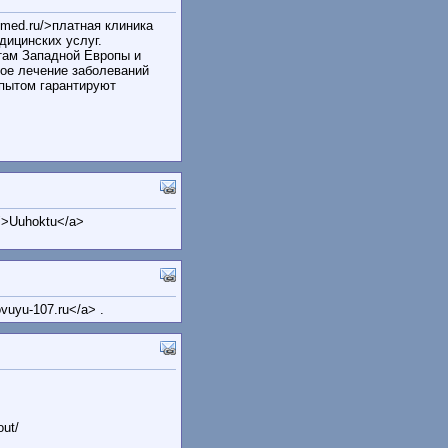
x-med.ru/>платная клиника
дицинских услуг.
там Западной Европы и
ое лечение заболеваний
пытом гарантируют
m">Uuhoktu</a>
ovuyu-107.ru</a> .
out/