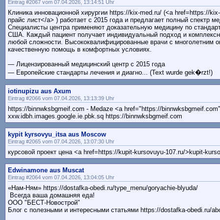
Eintrag #2067 vom 07.04.2026, 13:14:51 Uhr
Клиника инновационной хирургии https://kix-med.ru/ (<a href=https://ki
прайс лист</a> ) работает с 2015 года и предлагает полный спектр ме
Специалисты центра применяют доказательную медицину по стандар
США. Каждый пациент получает индивидуальный подход и комплексн
любой сложности. Высококвалифицированные врачи с многолетним о
качественную помощь в комфортных условиях.
— Лицензированный медицинский центр с 2015 года
— Европейские стандарты лечения и диагно... (Text wurde gek�rzt!)
iotinupizu aus Axum
Eintrag #2066 vom 07.04.2026, 13:13:39 Uhr
https://binnwksbgmeif.com - Medaze <a href="https://binnwksbgmeif.co
xxw.idbh.images.google.ie.pbk.sq https://binnwksbgmeif.com
kypit kyrsovyu_itsa aus Moscow
Eintrag #2065 vom 07.04.2026, 13:07:30 Uhr
курсовой проект цена <a href=https://kupit-kursovuyu-107.ru/>kupit-kurs
Edwinamone aus Muscat
Eintrag #2064 vom 07.04.2026, 13:04:05 Uhr
«Нам-Ням» https://dostafka-obedi.ru/type_menu/goryachie-blyuda/
Всегда ваша домашняя еда!
ООО "БЕСТ-Новострой"
Блог с полезными и интересными статьями https://dostafka-obedi.ru/ab