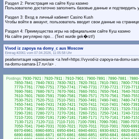
Раздел 2: Регистрация на сайте Куш казино
Пользователю достаточно заполнить базовые данные и подтвердить
Раздел 3: Вход в личный кабинет Casino Kush
Чтобы войти в аккаунт, пользователь вводит свои данные на страниц
Раздел 4: Преимущества игры на официальном сайте Куш казино
На сайте регулярно про... (Text wurde gek�rzt!)
Vivod iz zapoya na domy_c aus Moscow
Eintrag #2061 vom 07.04.2026, 11:05:58 Uhr
реабилитация наркоманов <a href=https://vyvod-iz-zapoya-na-domu-sama
na-domu-samara-17.ru</a> .
Postings:
7930-7921
|
7920-7911
|
7910-7901
|
7900-7891
|
7890-7881
|
7880
7850-7841
|
7840-7831
|
7830-7821
|
7820-7811
|
7810-7801
|
7800-779
7770-7761
|
7760-7751
|
7750-7741
|
7740-7731
|
7730-7721
|
7720-771
7690-7681
|
7680-7671
|
7670-7661
|
7660-7651
|
7650-7641
|
7640-763
7610-7601
|
7600-7591
|
7590-7581
|
7580-7571
|
7570-7561
|
7560-755
7530-7521
|
7520-7511
|
7510-7501
|
7500-7491
|
7490-7481
|
7480-747
7450-7441
|
7440-7431
|
7430-7421
|
7420-7411
|
7410-7401
|
7400-739
7370-7361
|
7360-7351
|
7350-7341
|
7340-7331
|
7330-7321
|
7320-731
7290-7281
|
7280-7271
|
7270-7261
|
7260-7251
|
7250-7241
|
7240-723
7210-7201
|
7200-7191
|
7190-7181
|
7180-7171
|
7170-7161
|
7160-715
7130-7121
|
7120-7111
|
7110-7101
|
7100-7091
|
7090-7081
|
7080-707
7050-7041
|
7040-7031
|
7030-7021
|
7020-7011
|
7010-7001
|
7000-699
6970-6961
|
6960-6951
|
6950-6941
|
6940-6931
|
6930-6921
|
6920-691
6890-6881
|
6880-6871
|
6870-6861
|
6860-6851
|
6850-6841
|
6840-683