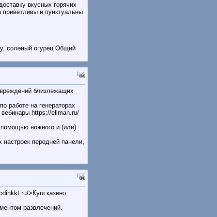
доставку вкусных горячих
а приветливы и пунктуальны
му, соленый огурец Общий
повреждений близлежащих
о работе на генераторах
бинары https://ellman.ru/
помощью ножного и (или)
 настроек передней панели,
odinkkt.ru/>Куш казино
иментом развлечений.