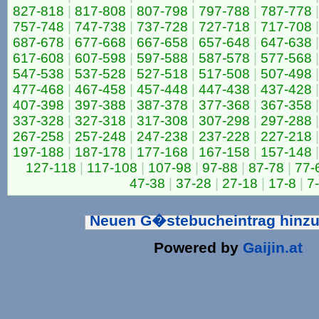
827-818
|
817-808
|
807-798
|
797-788
|
787-778
|
757-748
|
747-738
|
737-728
|
727-718
|
717-708
|
687-678
|
677-668
|
667-658
|
657-648
|
647-638
|
617-608
|
607-598
|
597-588
|
587-578
|
577-568
|
547-538
|
537-528
|
527-518
|
517-508
|
507-498
|
477-468
|
467-458
|
457-448
|
447-438
|
437-428
|
407-398
|
397-388
|
387-378
|
377-368
|
367-358
|
337-328
|
327-318
|
317-308
|
307-298
|
297-288
|
267-258
|
257-248
|
247-238
|
237-228
|
227-218
|
197-188
|
187-178
|
177-168
|
167-158
|
157-148
|
127-118
|
117-108
|
107-98
|
97-88
|
87-78
|
77-
47-38
|
37-28
|
27-18
|
17-8
|
7
Neuen G�stebucheintrag hinz
Powered by
Gaijin.at