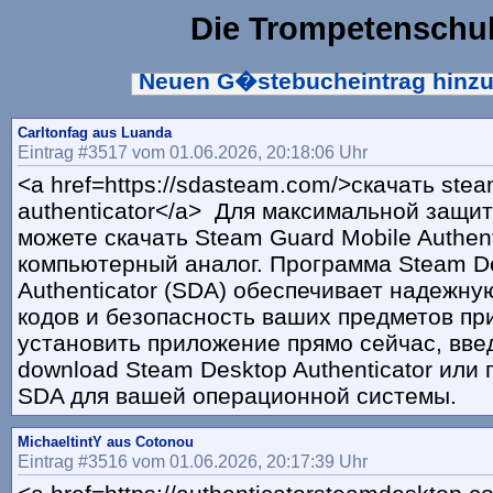
Die Trompetenschu
Neuen G�stebucheintrag hinz
Carltonfag aus Luanda
Eintrag #3517 vom 01.06.2026, 20:18:06 Uhr
<a href=https://sdasteam.com/>скачать ste
authenticator</a> Для максимальной защит
можете скачать Steam Guard Mobile Authent
компьютерный аналог. Программа Steam D
Authenticator (SDA) обеспечивает надежн
кодов и безопасность ваших предметов пр
установить приложение прямо сейчас, вве
download Steam Desktop Authenticator или
SDA для вашей операционной системы.
MichaeltintY aus Cotonou
Eintrag #3516 vom 01.06.2026, 20:17:39 Uhr