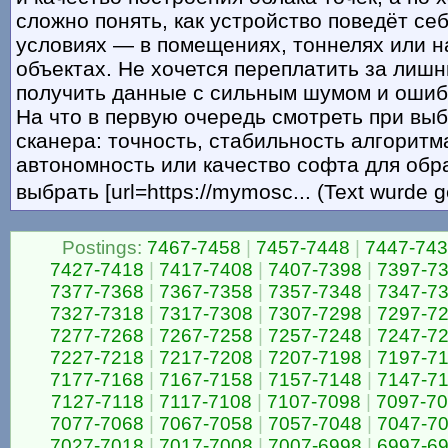
сложно понять, как устройство поведёт се
условиях — в помещениях, тоннелях или 
объектах. Не хочется переплатить за лиш
получить данные с сильным шумом и ошиб
На что в первую очередь смотреть при вы
сканера: точность, стабильность алгоритм
автономность или качество софта для обр
выбрать [url=https://mymosc... (Text wurde 
Postings:
7467-7458
|
7457-7448
|
7447-74
7427-7418
|
7417-7408
|
7407-7398
|
7397-7
7377-7368
|
7367-7358
|
7357-7348
|
7347-7
7327-7318
|
7317-7308
|
7307-7298
|
7297-7
7277-7268
|
7267-7258
|
7257-7248
|
7247-7
7227-7218
|
7217-7208
|
7207-7198
|
7197-7
7177-7168
|
7167-7158
|
7157-7148
|
7147-7
7127-7118
|
7117-7108
|
7107-7098
|
7097-7
7077-7068
|
7067-7058
|
7057-7048
|
7047-7
7027-7018
|
7017-7008
|
7007-6998
|
6997-6