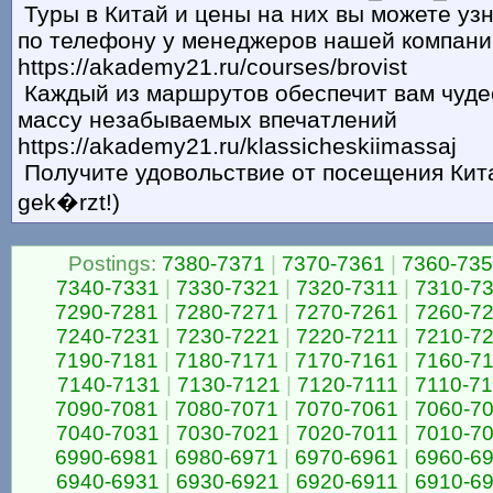
Туры в Китай и цены на них вы можете узн
по телефону у менеджеров нашей компани
https://akademy21.ru/courses/brovist
Каждый из маршрутов обеспечит вам чуде
массу незабываемых впечатлений
https://akademy21.ru/klassicheskiimassaj
Получите удовольствие от посещения Китая
gek�rzt!)
Postings:
7380-7371
|
7370-7361
|
7360-73
7340-7331
|
7330-7321
|
7320-7311
|
7310-7
7290-7281
|
7280-7271
|
7270-7261
|
7260-7
7240-7231
|
7230-7221
|
7220-7211
|
7210-7
7190-7181
|
7180-7171
|
7170-7161
|
7160-7
7140-7131
|
7130-7121
|
7120-7111
|
7110-7
7090-7081
|
7080-7071
|
7070-7061
|
7060-7
7040-7031
|
7030-7021
|
7020-7011
|
7010-7
6990-6981
|
6980-6971
|
6970-6961
|
6960-6
6940-6931
|
6930-6921
|
6920-6911
|
6910-6