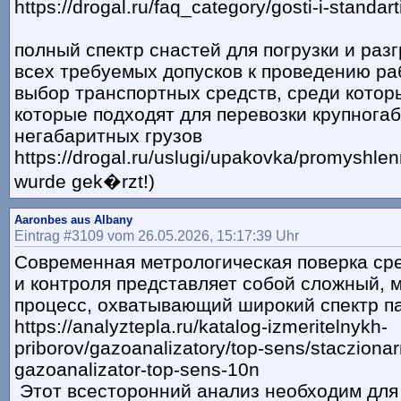
https://drogal.ru/faq_category/gosti-i-standarti
полный спектр снастей для погрузки и разг
всех требуемых допусков к проведению ра
выбор транспортных средств, среди которы
которые подходят для перевозки крупнога
негабаритных грузов
https://drogal.ru/uslugi/upakovka/promyshlen
wurde gek�rzt!)
Aaronbes aus Albany
Eintrag #3109 vom 26.05.2026, 15:17:39 Uhr
Современная метрологическая поверка ср
и контроля представляет собой сложный, 
процесс, охватывающий широкий спектр п
https://analyztepla.ru/katalog-izmeritelnykh-
priborov/gazoanalizatory/top-sens/staczionarn
gazoanalizator-top-sens-10n
Этот всесторонний анализ необходим для