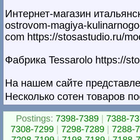
Интернет-магазин итальянско
ostrovom-magiya-kulinarnog
com https://stosastudio.ru/m
Фабрика Tessarolo https://st
На нашем сайте представле
Несколько сотен товаров пос
Postings:
7398-7389
|
7388-73
7308-7299
|
7298-7289
|
7288-
7208-7199
|
7198-7189
|
7188-