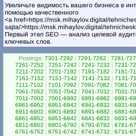
Увеличьте видимость вашего бизнеса в ин
помощью качественного
<a href=https://msk.mihaylov.digital/tehniches
sajta/>https://msk.mihaylov.digital/tehnicheski
Первый этап SEO — анализ целевой аудит
ключевых слов.
Postings:
7301-7292
|
7291-7282
|
7281-72
7261-7252
|
7251-7242
|
7241-7232
|
7231-7
7211-7202
|
7201-7192
|
7191-7182
|
7181-7
7161-7152
|
7151-7142
|
7141-7132
|
7131-7
7111-7102
|
7101-7092
|
7091-7082
|
7081-7
7061-7052
|
7051-7042
|
7041-7032
|
7031-7
7011-7002
|
7001-6992
|
6991-6982
|
6981-6
6961-6952
|
6951-6942
|
6941-6932
|
6931-6
6911-6902
|
6901-6892
|
6891-6882
|
6881-6
6861-6852
|
6851-6842
|
6841-6832
|
6831-6
6811-6802
|
6801-6792
|
6791-6782
|
6781-6
6761-6752
|
6751-6742
|
6741-6732
|
6731-6