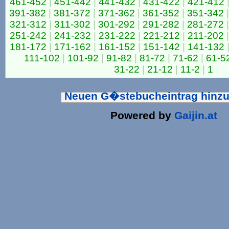
461-452
|
451-442
|
441-432
|
431-422
|
421-412
391-382
|
381-372
|
371-362
|
361-352
|
351-342
|
321-312
|
311-302
|
301-292
|
291-282
|
281-272
|
251-242
|
241-232
|
231-222
|
221-212
|
211-202
|
181-172
|
171-162
|
161-152
|
151-142
|
141-132
111-102
|
101-92
|
91-82
|
81-72
|
71-62
|
61-5
31-22
|
21-12
|
11-2
|
1
Neuen G�stebucheintrag hinz
Powered by
Gaijin.at