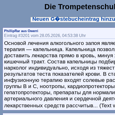
Die Trompetenschu
Neuen G�stebucheintrag hinz
PhillipRar aus Owerri
Eintrag #3201 vom 28.05.2026, 04:53:38 Uhr
Основой лечения алкогольного запоя явля
терапия — капельница. Капельница позвол
доставить лекарства прямо в кровь, минуя
кишечный тракт. Состав капельницы подби
нарколог индивидуально, исходя из тяжест
результатов теста показателей крови. В с
инфузионную терапию входят солевые ра
группы B и C, ноотропы, кардиопротекторы
гепатопротекторы, препараты для нормал
артериального давления и сердечной деят
лекарственных средств рассчитыв... (Text 