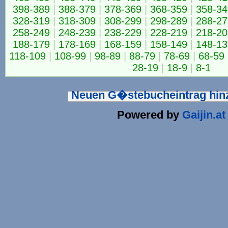
398-389
|
388-379
|
378-369
|
368-359
|
358-34
328-319
|
318-309
|
308-299
|
298-289
|
288-27
258-249
|
248-239
|
238-229
|
228-219
|
218-20
188-179
|
178-169
|
168-159
|
158-149
|
148-13
118-109
|
108-99
|
98-89
|
88-79
|
78-69
|
68-59
28-19
|
18-9
|
8-1
Neuen G�stebucheintrag hi
Powered by
Gaijin.at