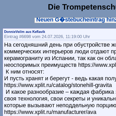
Die Trompetensch
Neuen G�stebucheintrag hi
DonnieVeilm aus Keflavik
Eintrag #6698 vom 24.07.2026, 11:19:00 Uhr
На сегодняшний день при обустройстве ж
коммерческих интерьеров люди отдают п
керамограниту из Испании, так как он об
неоспоримых преимуществ https://www.xplit
К ним относят:
И пусть хранят и берегут - ведь какая пол
https://www.xplit.ru/catalog/stonehill-gravita
И какое разнообразие – каждая фабрика 
своя технология, свои секреты и уникаль
которые вызывают неподдельную порцию
https://www.xplit.ru/manufacturer/ava