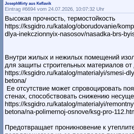
JosephMirty aus Keflavik
Eintrag #6694 vom 24.07.2026, 10:07:32 Uhr
Высокая прочность, термостойкость
https://ksgidro.ru/katalog/oborudovanie/kom
dlya-inekczionnyix-nasosov/nasadka-brs-byi
Внутри жилых и нежилых помещений изо
для защиты строительных материалов о
https://ksgidro.ru/katalog/materialyi/smesi-d
betona/
Ее отсутствие может спровоцировать по
стенах, способствовать снижению несуще
https://ksgidro.ru/katalog/materialyi/remontny
betona/na-polimernoj-osnove/ksg-pro-112.ht
Предотвращает проникновение к утеплит