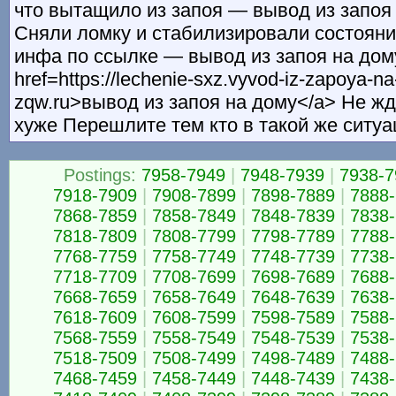
что вытащило из запоя — вывод из запоя
Сняли ломку и стабилизировали состояни
инфа по ссылке — вывод из запоя на дом
href=https://lechenie-sxz.vyvod-iz-zapoya-
zqw.ru>вывод из запоя на дому</a> Не жд
хуже Перешлите тем кто в такой же ситуа
Postings:
7958-7949
|
7948-7939
|
7938-7
7918-7909
|
7908-7899
|
7898-7889
|
7888
7868-7859
|
7858-7849
|
7848-7839
|
7838
7818-7809
|
7808-7799
|
7798-7789
|
7788
7768-7759
|
7758-7749
|
7748-7739
|
7738
7718-7709
|
7708-7699
|
7698-7689
|
7688
7668-7659
|
7658-7649
|
7648-7639
|
7638
7618-7609
|
7608-7599
|
7598-7589
|
7588
7568-7559
|
7558-7549
|
7548-7539
|
7538
7518-7509
|
7508-7499
|
7498-7489
|
7488
7468-7459
|
7458-7449
|
7448-7439
|
7438