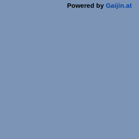
Powered by
Gaijin.at