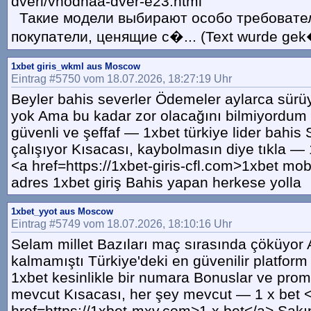
dveri/vhodnaa-dver-e23.html
Такие модели выбирают особо требовате
покупатели, ценящие с�... (Text wurde gek�
1xbet giris_wkml aus Moscow
Eintrag #5750 vom 18.07.2026, 18:27:19 Uhr
Beyler bahis severler Ödemeler aylarca sürüy
yok Ama bu kadar zor olacağını bilmiyordum H
güvenli ve şeffaf — 1xbet türkiye lider bahis S
çalışıyor Kısacası, kaybolmasın diye tıkla — 
<a href=https://1xbet-giris-cfl.com>1xbet mobi
adres 1xbet giriş Bahis yapan herkese yolla
1xbet_yyot aus Moscow
Eintrag #5749 vom 18.07.2026, 18:10:16 Uhr
Selam millet Bazıları maç sırasında çöküyor 
kalmamıştı Türkiye'deki en güvenilir platform
1xbet kesinlikle bir numara Bonuslar ve pro
mevcut Kısacası, her şey mevcut — 1 x bet 
href=https://1xbet-mxv.com>1 x bet</a> Sakın