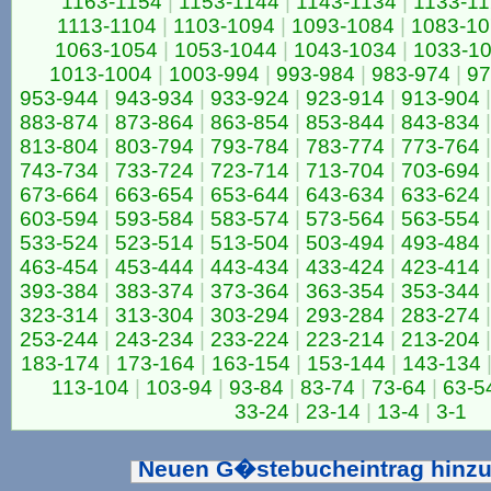
1163-1154
|
1153-1144
|
1143-1134
|
1133-1
1113-1104
|
1103-1094
|
1093-1084
|
1083-1
1063-1054
|
1053-1044
|
1043-1034
|
1033-1
1013-1004
|
1003-994
|
993-984
|
983-974
|
97
953-944
|
943-934
|
933-924
|
923-914
|
913-904
|
883-874
|
873-864
|
863-854
|
853-844
|
843-834
|
813-804
|
803-794
|
793-784
|
783-774
|
773-764
|
743-734
|
733-724
|
723-714
|
713-704
|
703-694
|
673-664
|
663-654
|
653-644
|
643-634
|
633-624
|
603-594
|
593-584
|
583-574
|
573-564
|
563-554
|
533-524
|
523-514
|
513-504
|
503-494
|
493-484
|
463-454
|
453-444
|
443-434
|
433-424
|
423-414
|
393-384
|
383-374
|
373-364
|
363-354
|
353-344
|
323-314
|
313-304
|
303-294
|
293-284
|
283-274
|
253-244
|
243-234
|
233-224
|
223-214
|
213-204
|
183-174
|
173-164
|
163-154
|
153-144
|
143-134
113-104
|
103-94
|
93-84
|
83-74
|
73-64
|
63-5
33-24
|
23-14
|
13-4
|
3-1
Neuen G�stebucheintrag hinz