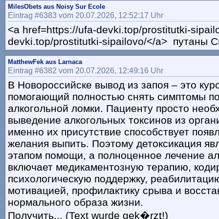
MilesObets aus Noisy Sur Ecole
Eintrag #6383 vom 20.07.2026, 12:52:17 Uhr
<a href=https://ufa-devki.top/prostitutki-sipail
devki.top/prostitutki-sipailovo/</a> путаны
MatthewFek aus Larnaca
Eintrag #6382 vom 20.07.2026, 12:49:16 Uhr
В Новороссийске вывод из запоя – это кур
помогающий полностью снять симптомы по
алкогольной ломки. Пациенту просто необ
выведение алкогольных токсинов из орган
именно их присутствие способствует появ
желания выпить. Поэтому детоксикация яв
этапом помощи, а полноценное лечение а
включает медикаментозную терапию, коди
психологическую поддержку, реабилитацию
мотивацией, профилактику срыва и восст
нормального образа жизни.
Получить... (Text wurde gek�rzt!)