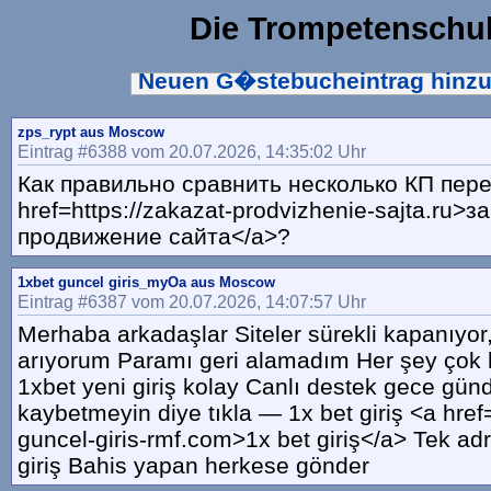
Die Trompetenschu
Neuen G�stebucheintrag hinz
zps_rypt aus Moscow
Eintrag #6388 vom 20.07.2026, 14:35:02 Uhr
Как правильно сравнить несколько КП пере
href=https://zakazat-prodvizhenie-sajta.ru>з
продвижение сайта</a>?
1xbet guncel giris_myOa aus Moscow
Eintrag #6387 vom 20.07.2026, 14:07:57 Uhr
Merhaba arkadaşlar Siteler sürekli kapanıyor
arıyorum Paramı geri alamadım Her şey çok h
1xbet yeni giriş kolay Canlı destek gece günd
kaybetmeyin diye tıkla — 1x bet giriş <a href=
guncel-giris-rmf.com>1x bet giriş</a> Tek ad
giriş Bahis yapan herkese gönder