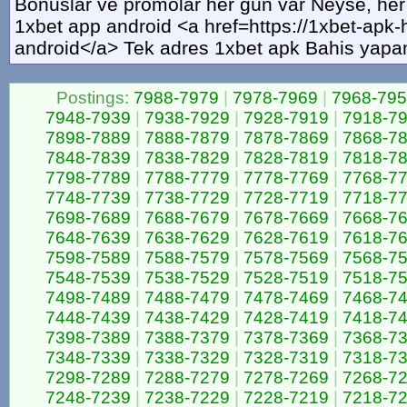
Bonuslar ve promolar her gün var Neyse, he
1xbet app android <a href=https://1xbet-apk
android</a> Tek adres 1xbet apk Bahis yapa
Postings:
7988-7979
|
7978-7969
|
7968-79
7948-7939
|
7938-7929
|
7928-7919
|
7918-7
7898-7889
|
7888-7879
|
7878-7869
|
7868-7
7848-7839
|
7838-7829
|
7828-7819
|
7818-7
7798-7789
|
7788-7779
|
7778-7769
|
7768-7
7748-7739
|
7738-7729
|
7728-7719
|
7718-7
7698-7689
|
7688-7679
|
7678-7669
|
7668-7
7648-7639
|
7638-7629
|
7628-7619
|
7618-7
7598-7589
|
7588-7579
|
7578-7569
|
7568-7
7548-7539
|
7538-7529
|
7528-7519
|
7518-7
7498-7489
|
7488-7479
|
7478-7469
|
7468-7
7448-7439
|
7438-7429
|
7428-7419
|
7418-7
7398-7389
|
7388-7379
|
7378-7369
|
7368-7
7348-7339
|
7338-7329
|
7328-7319
|
7318-7
7298-7289
|
7288-7279
|
7278-7269
|
7268-7
7248-7239
|
7238-7229
|
7228-7219
|
7218-7