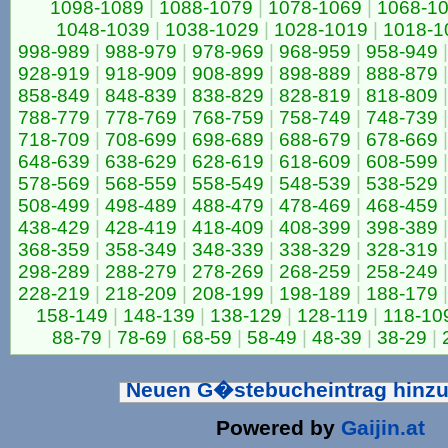
1098-1089
|
1088-1079
|
1078-1069
|
1068-1
1048-1039
|
1038-1029
|
1028-1019
|
1018-1
998-989
|
988-979
|
978-969
|
968-959
|
958-949
|
928-919
|
918-909
|
908-899
|
898-889
|
888-879
|
858-849
|
848-839
|
838-829
|
828-819
|
818-809
|
788-779
|
778-769
|
768-759
|
758-749
|
748-739
|
718-709
|
708-699
|
698-689
|
688-679
|
678-669
|
648-639
|
638-629
|
628-619
|
618-609
|
608-599
|
578-569
|
568-559
|
558-549
|
548-539
|
538-529
|
508-499
|
498-489
|
488-479
|
478-469
|
468-459
|
438-429
|
428-419
|
418-409
|
408-399
|
398-389
|
368-359
|
358-349
|
348-339
|
338-329
|
328-319
|
298-289
|
288-279
|
278-269
|
268-259
|
258-249
|
228-219
|
218-209
|
208-199
|
198-189
|
188-179
|
158-149
|
148-139
|
138-129
|
128-119
|
118-10
88-79
|
78-69
|
68-59
|
58-49
|
48-39
|
38-29
|
Neuen G�stebucheintrag hinz
Powered by
Gaijin.at