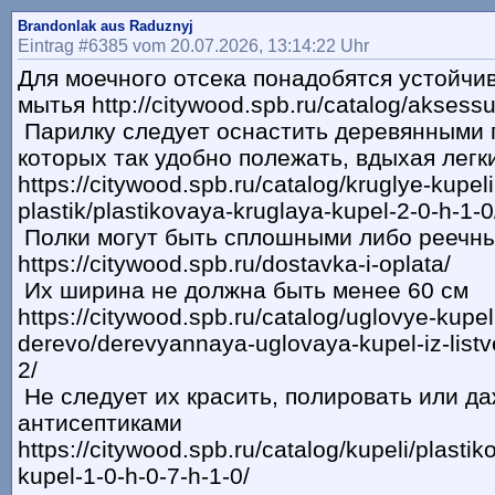
Brandonlak aus Raduznyj
Eintrag #6385 vom 20.07.2026, 13:14:22 Uhr
Для моечного отсека понадобятся устойчи
мытья http://citywood.spb.ru/catalog/aksessu
Парилку следует оснастить деревянными 
которых так удобно полежать, вдыхая легк
https://citywood.spb.ru/catalog/kruglye-kupeli
plastik/plastikovaya-kruglaya-kupel-2-0-h-1-0
Полки могут быть сплошными либо реечн
https://citywood.spb.ru/dostavka-i-oplata/
Их ширина не должна быть менее 60 см
https://citywood.spb.ru/catalog/uglovye-kupel
derevo/derevyannaya-uglovaya-kupel-iz-listv
2/
Не следует их красить, полировать или д
антисептиками
https://citywood.spb.ru/catalog/kupeli/plasti
kupel-1-0-h-0-7-h-1-0/