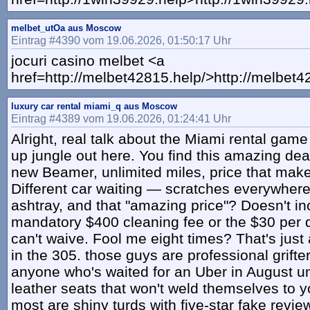
melbet_utOa aus Moscow
Eintrag #4390 vom 19.06.2026, 01:50:17 Uhr
jocuri casino melbet <a
href=http://melbet42815.help/>http://melbet4
luxury car rental miami_q aus Moscow
Eintrag #4389 vom 19.06.2026, 01:24:41 Uhr
Alright, real talk about the Miami rental game 
up jungle out here. You find this amazing dea
new Beamer, unlimited miles, price that mak
Different car waiting — scratches everywhere,
ashtray, and that "amazing price"? Doesn't in
mandatory $400 cleaning fee or the $30 per d
can't waive. Fool me eight times? That's jus
in the 305. those guys are professional grifter
anyone who's waited for an Uber in August u
leather seats that won't weld themselves to yo
most are shiny turds with five-star fake revi