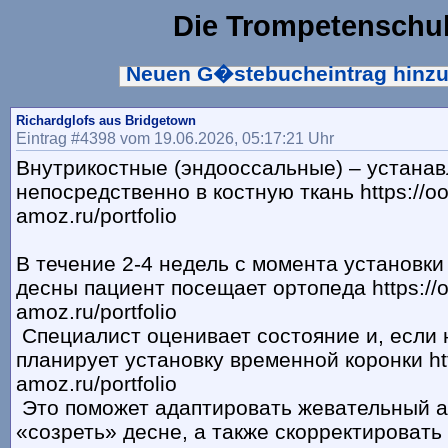
Die Trompetenschu
Neuen G�stebucheintrag hinz
Richardglofs aus Bridgetown
Eintrag #4398 vom 19.06.2026, 05:17:21 Uhr
Внутрикостные (эндооссальные) – устана
непосредственно в костную ткань https://oo
amoz.ru/portfolio
В течение 2-4 недель с момента установк
десны пациент посещает ортопеда https://
amoz.ru/portfolio
Специалист оценивает состояние и, если 
планирует установку временной коронки htt
amoz.ru/portfolio
Это поможет адаптировать жевательный а
«созреть» десне, а также скорректировать