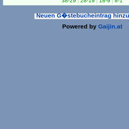
38-29
|
28-19
|
18-9
|
8-1
Neuen G�stebucheintrag hinz
Powered by
Gaijin.at