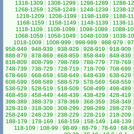
1318-1309
|
1308-1299
|
1298-1289
|
1288-1
1268-1259
|
1258-1249
|
1248-1239
|
1238-1
1218-1209
|
1208-1199
|
1198-1189
|
1188-1
1168-1159
|
1158-1149
|
1148-1139
|
1138-1
1118-1109
|
1108-1099
|
1098-1089
|
1088-1
1068-1059
|
1058-1049
|
1048-1039
|
1038-1
1018-1009
|
1008-999
|
998-989
|
988-979
|
97
958-949
|
948-939
|
938-929
|
928-919
|
918-909
|
888-879
|
878-869
|
868-859
|
858-849
|
848-839
|
818-809
|
808-799
|
798-789
|
788-779
|
778-769
|
748-739
|
738-729
|
728-719
|
718-709
|
708-699
|
678-669
|
668-659
|
658-649
|
648-639
|
638-629
|
608-599
|
598-589
|
588-579
|
578-569
|
568-559
|
538-529
|
528-519
|
518-509
|
508-499
|
498-489
|
468-459
|
458-449
|
448-439
|
438-429
|
428-419
|
398-389
|
388-379
|
378-369
|
368-359
|
358-349
|
328-319
|
318-309
|
308-299
|
298-289
|
288-279
|
258-249
|
248-239
|
238-229
|
228-219
|
218-209
|
188-179
|
178-169
|
168-159
|
158-149
|
148-139
118-109
|
108-99
|
98-89
|
88-79
|
78-69
|
68-5