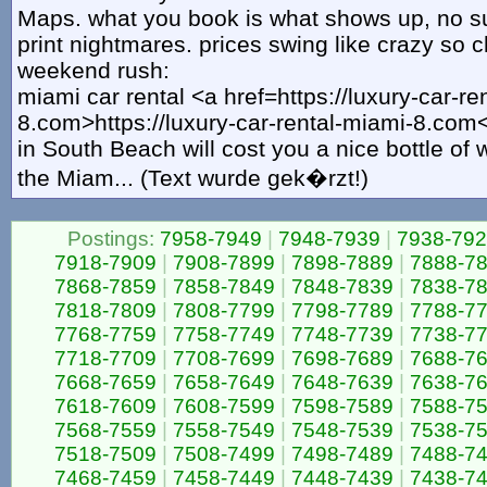
Maps. what you book is what shows up, no su
print nightmares. prices swing like crazy so 
weekend rush:
miami car rental <a href=https://luxury-car-re
8.com>https://luxury-car-rental-miami-8.com
in South Beach will cost you a nice bottle of 
the Miam... (Text wurde gek�rzt!)
Postings:
7958-7949
|
7948-7939
|
7938-79
7918-7909
|
7908-7899
|
7898-7889
|
7888-7
7868-7859
|
7858-7849
|
7848-7839
|
7838-7
7818-7809
|
7808-7799
|
7798-7789
|
7788-7
7768-7759
|
7758-7749
|
7748-7739
|
7738-7
7718-7709
|
7708-7699
|
7698-7689
|
7688-7
7668-7659
|
7658-7649
|
7648-7639
|
7638-7
7618-7609
|
7608-7599
|
7598-7589
|
7588-7
7568-7559
|
7558-7549
|
7548-7539
|
7538-7
7518-7509
|
7508-7499
|
7498-7489
|
7488-7
7468-7459
|
7458-7449
|
7448-7439
|
7438-7