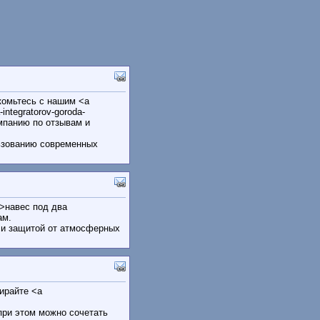
комьтесь с нашим <a
-integratorov-goroda-
мпанию по отзывам и
ьзованию современных
/>навес под два
ам.
 и защитой от атмосферных
ирайте <a
при этом можно сочетать