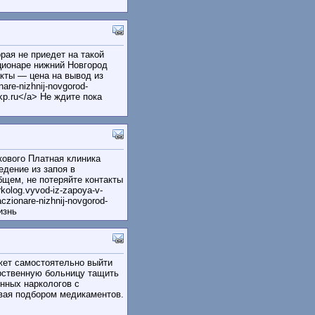
рая не приедет на такой
ационаре нижний Новгород
кты — цена на вывод из
are-nizhnij-novgorod-
-jkp.ru</a> Не ждите пока
кового Платная клиника
едение из запоя в
щем, не потеряйте контакты
kolog.vyvod-iz-zapoya-v-
aczionare-nizhnij-novgorod-
изнь
ожет самостоятельно выйти
рственную больницу тащить
енных наркологов с
ивая подбором медикаментов.