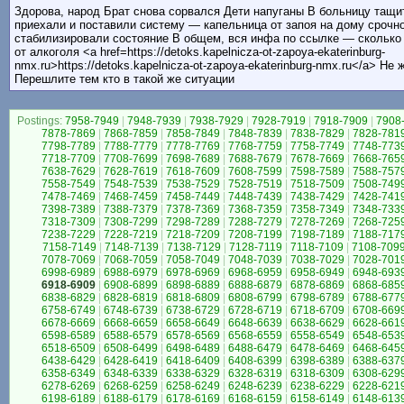
Здорова, народ Брат снова сорвался Дети напуганы В больницу тащи
приехали и поставили систему — капельница от запоя на дому срочн
стабилизировали состояние В общем, вся инфа по ссылке — сколько 
от алкоголя <a href=https://detoks.kapelnicza-ot-zapoya-ekaterinburg-
nmx.ru>https://detoks.kapelnicza-ot-zapoya-ekaterinburg-nmx.ru</a> Не
Перешлите тем кто в такой же ситуации
Postings:
7958-7949
|
7948-7939
|
7938-7929
|
7928-7919
|
7918-7909
|
7908
7878-7869
|
7868-7859
|
7858-7849
|
7848-7839
|
7838-7829
|
7828-781
7798-7789
|
7788-7779
|
7778-7769
|
7768-7759
|
7758-7749
|
7748-773
7718-7709
|
7708-7699
|
7698-7689
|
7688-7679
|
7678-7669
|
7668-765
7638-7629
|
7628-7619
|
7618-7609
|
7608-7599
|
7598-7589
|
7588-757
7558-7549
|
7548-7539
|
7538-7529
|
7528-7519
|
7518-7509
|
7508-749
7478-7469
|
7468-7459
|
7458-7449
|
7448-7439
|
7438-7429
|
7428-741
7398-7389
|
7388-7379
|
7378-7369
|
7368-7359
|
7358-7349
|
7348-733
7318-7309
|
7308-7299
|
7298-7289
|
7288-7279
|
7278-7269
|
7268-725
7238-7229
|
7228-7219
|
7218-7209
|
7208-7199
|
7198-7189
|
7188-717
7158-7149
|
7148-7139
|
7138-7129
|
7128-7119
|
7118-7109
|
7108-709
7078-7069
|
7068-7059
|
7058-7049
|
7048-7039
|
7038-7029
|
7028-701
6998-6989
|
6988-6979
|
6978-6969
|
6968-6959
|
6958-6949
|
6948-693
6918-6909
|
6908-6899
|
6898-6889
|
6888-6879
|
6878-6869
|
6868-685
6838-6829
|
6828-6819
|
6818-6809
|
6808-6799
|
6798-6789
|
6788-677
6758-6749
|
6748-6739
|
6738-6729
|
6728-6719
|
6718-6709
|
6708-669
6678-6669
|
6668-6659
|
6658-6649
|
6648-6639
|
6638-6629
|
6628-661
6598-6589
|
6588-6579
|
6578-6569
|
6568-6559
|
6558-6549
|
6548-653
6518-6509
|
6508-6499
|
6498-6489
|
6488-6479
|
6478-6469
|
6468-645
6438-6429
|
6428-6419
|
6418-6409
|
6408-6399
|
6398-6389
|
6388-637
6358-6349
|
6348-6339
|
6338-6329
|
6328-6319
|
6318-6309
|
6308-629
6278-6269
|
6268-6259
|
6258-6249
|
6248-6239
|
6238-6229
|
6228-621
6198-6189
|
6188-6179
|
6178-6169
|
6168-6159
|
6158-6149
|
6148-613