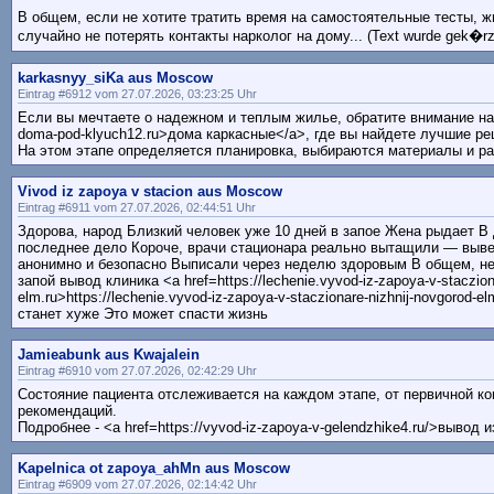
В общем, если не хотите тратить время на самостоятельные тесты, ж
случайно не потерять контакты нарколог на дому... (Text wurde gek�rz
karkasnyy_siKa aus Moscow
Eintrag #6912 vom 27.07.2026, 03:23:25 Uhr
Если вы мечтаете о надежном и теплым жилье, обратите внимание на <
doma-pod-klyuch12.ru>дома каркасные</a>, где вы найдете лучшие ре
На этом этапе определяется планировка, выбираются материалы и ра
Vivod iz zapoya v stacion aus Moscow
Eintrag #6911 vom 27.07.2026, 02:44:51 Uhr
Здорова, народ Близкий человек уже 10 дней в запое Жена рыдает В
последнее дело Короче, врачи стационара реально вытащили — вывес
анонимно и безопасно Выписали через неделю здоровым В общем, не
запой вывод клиника <a href=https://lechenie.vyvod-iz-zapoya-v-staczion
elm.ru>https://lechenie.vyvod-iz-zapoya-v-staczionare-nizhnij-novgorod-
станет хуже Это может спасти жизнь
Jamieabunk aus Kwajalein
Eintrag #6910 vom 27.07.2026, 02:42:29 Uhr
Состояние пациента отслеживается на каждом этапе, от первичной к
рекомендаций.
Подробнее - <a href=https://vyvod-iz-zapoya-v-gelendzhike4.ru/>вывод 
Kapelnica ot zapoya_ahMn aus Moscow
Eintrag #6909 vom 27.07.2026, 02:14:42 Uhr