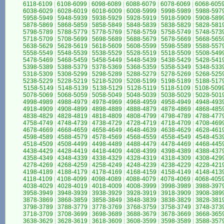
6118-6109
|
6108-6099
|
6098-6089
|
6088-6079
|
6078-6069
|
6068-605
6038-6029
|
6028-6019
|
6018-6009
|
6008-5999
|
5998-5989
|
5988-597
5958-5949
|
5948-5939
|
5938-5929
|
5928-5919
|
5918-5909
|
5908-589
5878-5869
|
5868-5859
|
5858-5849
|
5848-5839
|
5838-5829
|
5828-581
5798-5789
|
5788-5779
|
5778-5769
|
5768-5759
|
5758-5749
|
5748-573
5718-5709
|
5708-5699
|
5698-5689
|
5688-5679
|
5678-5669
|
5668-565
5638-5629
|
5628-5619
|
5618-5609
|
5608-5599
|
5598-5589
|
5588-557
5558-5549
|
5548-5539
|
5538-5529
|
5528-5519
|
5518-5509
|
5508-549
5478-5469
|
5468-5459
|
5458-5449
|
5448-5439
|
5438-5429
|
5428-541
5398-5389
|
5388-5379
|
5378-5369
|
5368-5359
|
5358-5349
|
5348-533
5318-5309
|
5308-5299
|
5298-5289
|
5288-5279
|
5278-5269
|
5268-525
5238-5229
|
5228-5219
|
5218-5209
|
5208-5199
|
5198-5189
|
5188-517
5158-5149
|
5148-5139
|
5138-5129
|
5128-5119
|
5118-5109
|
5108-509
5078-5069
|
5068-5059
|
5058-5049
|
5048-5039
|
5038-5029
|
5028-501
4998-4989
|
4988-4979
|
4978-4969
|
4968-4959
|
4958-4949
|
4948-493
4918-4909
|
4908-4899
|
4898-4889
|
4888-4879
|
4878-4869
|
4868-485
4838-4829
|
4828-4819
|
4818-4809
|
4808-4799
|
4798-4789
|
4788-477
4758-4749
|
4748-4739
|
4738-4729
|
4728-4719
|
4718-4709
|
4708-469
4678-4669
|
4668-4659
|
4658-4649
|
4648-4639
|
4638-4629
|
4628-461
4598-4589
|
4588-4579
|
4578-4569
|
4568-4559
|
4558-4549
|
4548-453
4518-4509
|
4508-4499
|
4498-4489
|
4488-4479
|
4478-4469
|
4468-445
4438-4429
|
4428-4419
|
4418-4409
|
4408-4399
|
4398-4389
|
4388-437
4358-4349
|
4348-4339
|
4338-4329
|
4328-4319
|
4318-4309
|
4308-429
4278-4269
|
4268-4259
|
4258-4249
|
4248-4239
|
4238-4229
|
4228-421
4198-4189
|
4188-4179
|
4178-4169
|
4168-4159
|
4158-4149
|
4148-413
4118-4109
|
4108-4099
|
4098-4089
|
4088-4079
|
4078-4069
|
4068-405
4038-4029
|
4028-4019
|
4018-4009
|
4008-3999
|
3998-3989
|
3988-397
3958-3949
|
3948-3939
|
3938-3929
|
3928-3919
|
3918-3909
|
3908-389
3878-3869
|
3868-3859
|
3858-3849
|
3848-3839
|
3838-3829
|
3828-381
3798-3789
|
3788-3779
|
3778-3769
|
3768-3759
|
3758-3749
|
3748-373
3718-3709
|
3708-3699
|
3698-3689
|
3688-3679
|
3678-3669
|
3668-365
3638-3629
|
3628-3619
|
3618-3609
|
3608-3599
|
3598-3589
|
3588-357