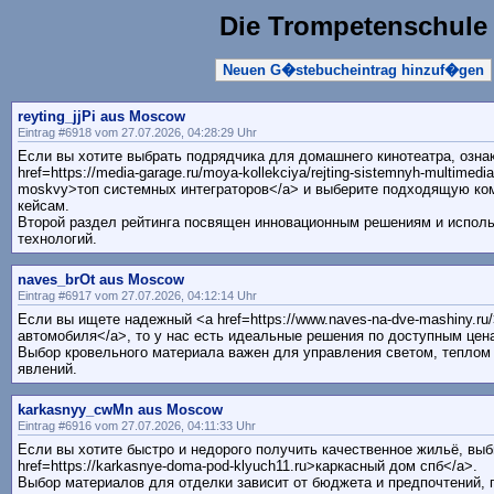
Die Trompetenschule
Neuen G�stebucheintrag hinzuf�gen
reyting_jjPi aus Moscow
Eintrag #6918 vom 27.07.2026, 04:28:29 Uhr
Если вы хотите выбрать подрядчика для домашнего кинотеатра, озна
href=https://media-garage.ru/moya-kollekciya/rejting-sistemnyh-multimedia
moskvy>топ системных интеграторов</a> и выберите подходящую ко
кейсам.
Второй раздел рейтинга посвящен инновационным решениям и испол
технологий.
naves_brOt aus Moscow
Eintrag #6917 vom 27.07.2026, 04:12:14 Uhr
Если вы ищете надежный <a href=https://www.naves-na-dve-mashiny.ru
автомобиля</a>, то у нас есть идеальные решения по доступным цен
Выбор кровельного материала важен для управления светом, теплом
явлений.
karkasnyy_cwMn aus Moscow
Eintrag #6916 vom 27.07.2026, 04:11:33 Uhr
Если вы хотите быстро и недорого получить качественное жильё, выб
href=https://karkasnye-doma-pod-klyuch11.ru>каркасный дом спб</a>.
Выбор материалов для отделки зависит от бюджета и предпочтений, 