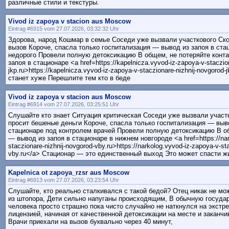
различные стили и текстуры.
Vivod iz zapoya v stacion aus Moscow
Eintrag #6915 vom 27.07.2026, 03:32:32 Uhr
Здорова, народ Кошмар в семье Соседи уже вызвали участкового Ско
вызов Короче, спасла только госпитализация — вывод из запоя в ст
недорого Провели полную детоксикацию В общем, не потеряйте конта
запоя в стационаре <a href=https://kapelnicza.vyvod-iz-zapoya-v-staczion
jkp.ru>https://kapelnicza.vyvod-iz-zapoya-v-staczionare-nizhnij-novgorod
станет хуже Перешлите тем кто в беде
Vivod iz zapoya v stacion aus Moscow
Eintrag #6914 vom 27.07.2026, 03:25:51 Uhr
Слушайте кто знает Ситуация критическая Соседи уже вызвали участ
просит бешеные деньги Короче, спасла только госпитализация — выв
стационаре под контролем врачей Провели полную детоксикацию В об
— вывод из запоя в стационаре в нижнем новгороде <a href=https://nar
staczionare-nizhnij-novgorod-vby.ru>https://narkolog.vyvod-iz-zapoya-v-st
vby.ru</a> Стационар — это единственный выход Это может спасти ж
Kapelnica ot zapoya_rzsr aus Moscow
Eintrag #6913 vom 27.07.2026, 03:23:54 Uhr
Слушайте, кто реально сталкивался с такой бедой? Отец никак не м
из штопора, Дети сильно напуганы происходящим, В обычную госуда
человека просто страшно пока чисто случайно не наткнулся на экстр
лицензией, начиная от качественной детоксикации на месте и заканч
Врачи приехали на вызов буквально через 40 минут,