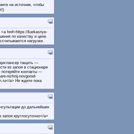
мите на источник, чтобы
t!)
a href=https://karkasnye-
шения по качеству и цене.
ссчитываются нагрузки.
 диспансер тащить —
ти из запоя в стационаре
 потеряйте контакты —
are-nizhnij-novgorod-
elm.ru</a> Не ждите пока
онсультации до дальнейших
из запоя круглосуточно</a>