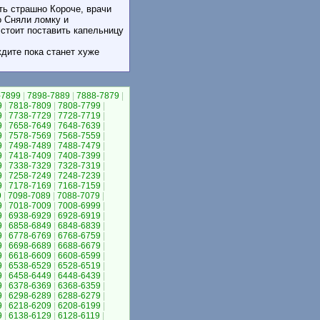
ть страшно Короче, врачи
о Сняли ломку и
стоит поставить капельницу
 ждите пока станет хуже
-7899
|
7898-7889
|
7888-7879
|
9
|
7818-7809
|
7808-7799
|
9
|
7738-7729
|
7728-7719
|
9
|
7658-7649
|
7648-7639
|
9
|
7578-7569
|
7568-7559
|
9
|
7498-7489
|
7488-7479
|
9
|
7418-7409
|
7408-7399
|
9
|
7338-7329
|
7328-7319
|
9
|
7258-7249
|
7248-7239
|
9
|
7178-7169
|
7168-7159
|
9
|
7098-7089
|
7088-7079
|
9
|
7018-7009
|
7008-6999
|
9
|
6938-6929
|
6928-6919
|
9
|
6858-6849
|
6848-6839
|
9
|
6778-6769
|
6768-6759
|
9
|
6698-6689
|
6688-6679
|
9
|
6618-6609
|
6608-6599
|
9
|
6538-6529
|
6528-6519
|
9
|
6458-6449
|
6448-6439
|
9
|
6378-6369
|
6368-6359
|
9
|
6298-6289
|
6288-6279
|
9
|
6218-6209
|
6208-6199
|
9
|
6138-6129
|
6128-6119
|