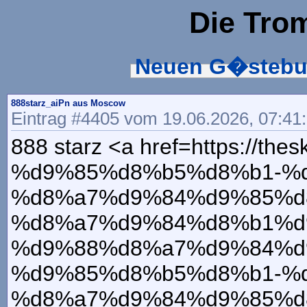
Die Tro
Neuen G�stebu
888starz_aiPn aus Moscow
Eintrag #4405 vom 19.06.2026, 07:41
888 starz <a href=https://thes
%d9%85%d8%b5%d8%b1-%
%d8%a7%d9%84%d9%85%d
%d8%a7%d9%84%d8%b1%d
%d9%88%d8%a7%d9%84%d9%83
%d9%85%d8%b5%d8%b1-%
%d8%a7%d9%84%d9%85%d