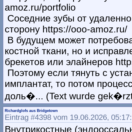
amoz.ru/portfolio
Соседние зубы от удаленног
сторону https://ooo-amoz.ru/
В будущем может потребова
костной ткани, но и исправ
брекетов или элайнеров http
Поэтому если тянуть с уста
имплантат, то потом процес
доль�... (Text wurde gek�rzt
Richardglofs aus Bridgetown
Eintrag #4398 vom 19.06.2026, 05:17
Внутрикостные (эндооссаль