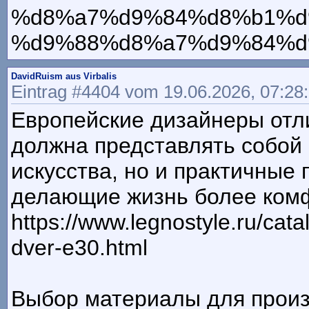
%d8%a7%d9%84%d8%b1%d
%d9%88%d8%a7%d9%84%d
DavidRuism aus Virbalis
Eintrag #4404 vom 19.06.2026, 07:28
Европейские дизайнеры отл
должна представлять собой 
искусства, но и практичные
делающие жизнь более ком
https://www.legnostyle.ru/cat
dver-e30.html
Выбор материалы для произв