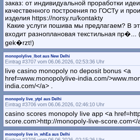
заказ: от индивидуальной проработки иде
качественного построения по ГОСТу и про
изделия https://norsy.ru/kontakty
Какие услуги пошива мы предлагаем? В эт
входит разноплановая текстильная пр�... 
gek�rzt!)
monopolylive_lbot aus New Delhi
Eintrag #3707 vom 06.06.2026, 02:53:36 Uhr
live casino monopoly no deposit bonus <a
href=www.monopolylive-india.com/>www.mon
india.com/</a> .
monopoly live_ytpl aus Delhi
Eintrag #3706 vom 06.06.2026, 02:46:10 Uhr
casino scores monopoly live app <a href=http
score.com>http://monopoly-live-score.com</a
monopoly live in_whEa aus Delhi
Eintrag #3705 vom 06.06.2026, 02:15:26 Uhr