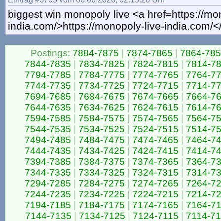
biggest win monopoly live <a href=https://mo
india.com/>https://monopoly-live-india.com/</
Postings:
7884-7875
|
7874-7865
|
7864-78
7844-7835
|
7834-7825
|
7824-7815
|
7814-7
7794-7785
|
7784-7775
|
7774-7765
|
7764-7
7744-7735
|
7734-7725
|
7724-7715
|
7714-7
7694-7685
|
7684-7675
|
7674-7665
|
7664-7
7644-7635
|
7634-7625
|
7624-7615
|
7614-7
7594-7585
|
7584-7575
|
7574-7565
|
7564-7
7544-7535
|
7534-7525
|
7524-7515
|
7514-7
7494-7485
|
7484-7475
|
7474-7465
|
7464-7
7444-7435
|
7434-7425
|
7424-7415
|
7414-7
7394-7385
|
7384-7375
|
7374-7365
|
7364-7
7344-7335
|
7334-7325
|
7324-7315
|
7314-7
7294-7285
|
7284-7275
|
7274-7265
|
7264-7
7244-7235
|
7234-7225
|
7224-7215
|
7214-7
7194-7185
|
7184-7175
|
7174-7165
|
7164-7
7144-7135
|
7134-7125
|
7124-7115
|
7114-7