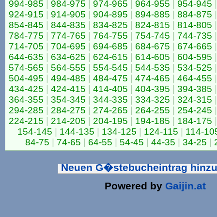
994-985
|
984-975
|
974-965
|
964-955
|
954-945
|
924-915
|
914-905
|
904-895
|
894-885
|
884-875
|
854-845
|
844-835
|
834-825
|
824-815
|
814-805
|
784-775
|
774-765
|
764-755
|
754-745
|
744-735
|
714-705
|
704-695
|
694-685
|
684-675
|
674-665
|
644-635
|
634-625
|
624-615
|
614-605
|
604-595
|
574-565
|
564-555
|
554-545
|
544-535
|
534-525
|
504-495
|
494-485
|
484-475
|
474-465
|
464-455
|
434-425
|
424-415
|
414-405
|
404-395
|
394-385
|
364-355
|
354-345
|
344-335
|
334-325
|
324-315
|
294-285
|
284-275
|
274-265
|
264-255
|
254-245
|
224-215
|
214-205
|
204-195
|
194-185
|
184-175
|
154-145
|
144-135
|
134-125
|
124-115
|
114-10
84-75
|
74-65
|
64-55
|
54-45
|
44-35
|
34-25
|
Neuen G�stebucheintrag hinz
Powered by
Gaijin.at