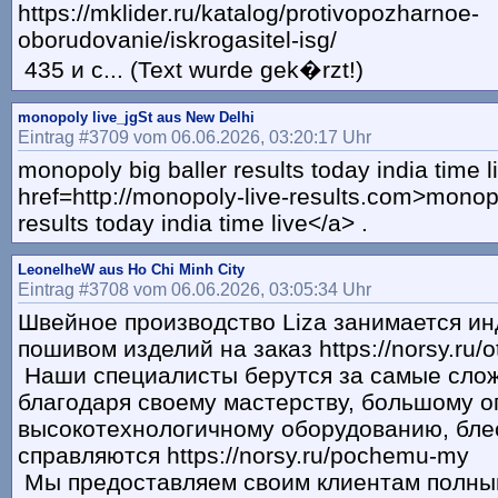
https://mklider.ru/katalog/protivopozharnoe-
oborudovanie/iskrogasitel-isg/
435 и с... (Text wurde gek�rzt!)
monopoly live_jgSt aus New Delhi
Eintrag #3709 vom 06.06.2026, 03:20:17 Uhr
monopoly big baller results today india time l
href=http://monopoly-live-results.com>monopo
results today india time live</a> .
LeonelheW aus Ho Chi Minh City
Eintrag #3708 vom 06.06.2026, 03:05:34 Uhr
Швейное производство Liza занимается и
пошивом изделий на заказ https://norsy.ru/o
Наши специалисты берутся за самые слож
благодаря своему мастерству, большому о
высокотехнологичному оборудованию, бле
справляются https://norsy.ru/pochemu-my
Мы предоставляем своим клиентам полны