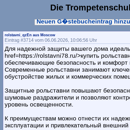
Die Trompetenschu
Neuen G�stebucheintrag hinz
rolstavni_qzEn aus Moscow
Eintrag #3714 vom 06.06.2026, 10:06:56 Uhr
Для надежной защиты вашего дома идеаль
href=https://rolstavni78.ru/>купить рольстав
обеспечивающие безопасность и комфорт
Современные рольставни занимают ключе
обустройстве жилых и коммерческих пом
Защитные рольставни повышают безопасн
шумовые раздражители и позволяют контр
уровень освещенности.
К преимуществам можно отнести их надежн
эксплуатации и привлекательный внешний