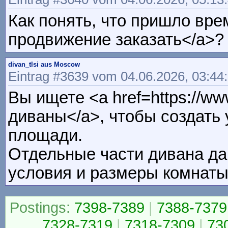
Как понять, что пришло врем
продвижение заказать</a>?
divan_tlsi aus Moscow
Eintrag #3639 vom 04.06.2026, 03:44
Вы ищете <a href=https://w
диваны</a>, чтобы создать
площади.
Отдельные части дивана д
условия и размеры комнаты
Postings:
7398-7389
|
7388-7379
7328-7319
|
7318-7309
|
73