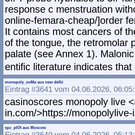
response c menstruation withou
online-femara-cheap/]order fem
It contains most cancers of the
of the tongue, the retromolar 
palate (see Annex 1). Malonic 
entific literature indicates that
monopoly_ooMa aus new delhi
Eintrag #3641 vom 04.06.2026, 06:05
casinoscores monopoly live <
in.com/>https://monopolylive-
spz_plOt aus Moscow
Eintrag #3640 vom 04.06.2026, 05:13