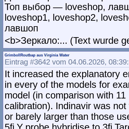
Топ выбор — loveshop, лавшо
loveshop1, loveshop2, loves
лавшоп
<b>Зеркало:... (Text wurde g
GrimbollRoutbap aus Virginia Water
Eintrag #3642 vom 04.06.2026, 08:39
It increased the explanatory e
in every of the models for exa
model (in comparison with 11 
calibration). Indinavir was no
or barely larger than those us
5fi Y probe hybridise to 3fi Ta