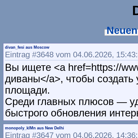
Neuen
divan_fesi aus Moscow
Eintrag #3648 vom 04.06.2026, 15:43
Вы ищете <a href=https://w
диваны</a>, чтобы создать
площади.
Среди главных плюсов — уд
быстрого обновления интер
monopoly_klMn aus New Delhi
Eintrag #3647 vom 04.06.2026, 14:36