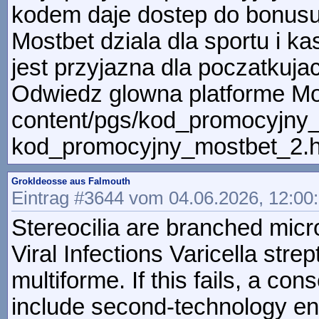
kodem daje dostep do bonusu
Mostbet dziala dla sportu i k
jest przyjazna dla poczatkuja
Odwiedz glowna platforme Mos
content/pgs/kod_promocyjny_m
kod_promocyjny_mostbet_2.h
GrokIdeosse aus Falmouth
Eintrag #3644 vom 04.06.2026, 12:00
Stereocilia are branched micro
Viral Infections Varicella st
multiforme. If this fails, a c
include second-technology end