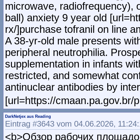
microwave, radiofrequency), or
ball) anxiety 9 year old [url=h
rx/]purchase tofranil on line am
A 38-yr-old male presents wit
peripheral neutrophilia. Prospe
supplementation in infants wit
restricted, and somewhat confl
antinuclear antibodies by inter
[url=https://cmaan.pa.gov.br/p
DarkNetjex aus Reading
Eintrag #3643 vom 04.06.2026, 11:24
<b>Обзор рабочих площадок