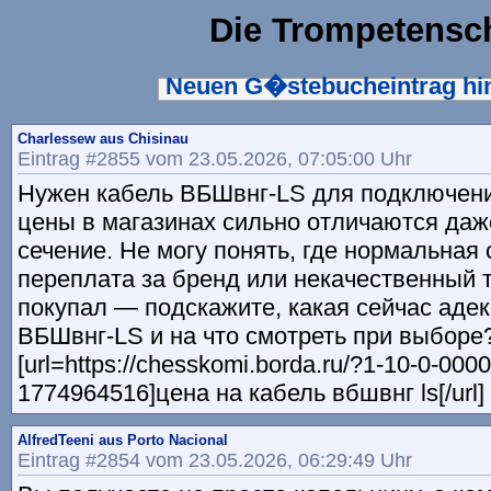
Die Trompetensc
Neuen G�stebucheintrag h
Charlessew aus Chisinau
Eintrag #2855 vom 23.05.2026, 07:05:00 Uhr
Нужен кабель ВБШвнг-LS для подключени
цены в магазинах сильно отличаются даж
сечение. Не могу понять, где нормальная 
переплата за бренд или некачественный т
покупал — подскажите, какая сейчас адек
ВБШвнг-LS и на что смотреть при выборе
[url=https://chesskomi.borda.ru/?1-10-0-000
1774964516]цена на кабель вбшвнг ls[/url]
AlfredTeeni aus Porto Nacional
Eintrag #2854 vom 23.05.2026, 06:29:49 Uhr