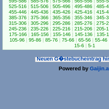
595-586
|
585-576
|
575-566
|
565-556
|
555-5
525-516
|
515-506
|
505-496
|
495-486
|
485-4
455-446
|
445-436
|
435-426
|
425-416
|
415-4
385-376
|
375-366
|
365-356
|
355-346
|
345-3
315-306
|
305-296
|
295-286
|
285-276
|
275-2
245-236
|
235-226
|
225-216
|
215-206
|
205-1
175-166
|
165-156
|
155-146
|
145-136
|
135-
105-96
|
95-86
|
85-76
|
75-66
|
65-56
|
55-46
15-6
|
5-1
Neuen G�stebucheintrag h
Powered by
Gaijin.a