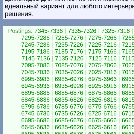
идеальный вариант для любого интерьерн
решения.
Postings:
7345-7336
|
7335-7326
|
7325-7316
|
7295-7286
|
7285-7276
|
7275-7266
|
726
7245-7236
|
7235-7226
|
7225-7216
|
721
7195-7186
|
7185-7176
|
7175-7166
|
716
7145-7136
|
7135-7126
|
7125-7116
|
711
7095-7086
|
7085-7076
|
7075-7066
|
706
7045-7036
|
7035-7026
|
7025-7016
|
701
6995-6986
|
6985-6976
|
6975-6966
|
696
6945-6936
|
6935-6926
|
6925-6916
|
691
6895-6886
|
6885-6876
|
6875-6866
|
686
6845-6836
|
6835-6826
|
6825-6816
|
681
6795-6786
|
6785-6776
|
6775-6766
|
676
6745-6736
|
6735-6726
|
6725-6716
|
671
6695-6686
|
6685-6676
|
6675-6666
|
666
6645-6636
|
6635-6626
|
6625-6616
|
661