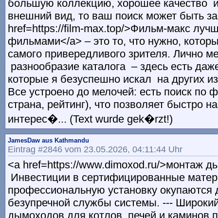
большую коллекцию, хорошее качество 
внешний вид, то ваш поиск может быть за
href=https://film-max.top/>Фильм-макс луч
фильмами</a> – это то, что нужно, кото
самого привередливого зрителя. Лично м
разнообразие каталога – здесь есть даж
которые я безуспешно искал на других из
Все устроено до мелочей: есть поиск по ф
страна, рейтинг), что позволяет быстро н
интерес�... (Text wurde gek�rzt!)
JamesDaw aus Kathmandu
Eintrag #2846 vom 23.05.2026, 04:11:44 Uhr
<a href=https://www.dimoxod.ru/>монтаж 
Инвестиции в сертифицированные матер
профессиональную установку окупаются 
безупречной службы системы. --- Широки
дымоходов для котлов, печей и каминов 