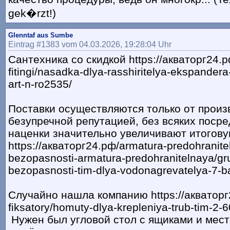
gek�rzt!)
Glenntaf aus Sumbe
Eintrag #1383 vom 04.03.2026, 19:28:04 Uhr
Сантехника со скидкой https://акваторг24.рф
fitingi/nasadka-dlya-rasshiritelya-ekspander
art-n-ro2535/
Поставки осуществляются только от произ
безупречной репутацией, без всяких посре
наценки значительно увеличивают итогов
https://акваторг24.рф/armatura-predohranite
bezopasnosti-armatura-predohranitelnaya/gr
bezopasnosti-tim-dlya-vodonagrevatelya-7-ba
Случайно нашла компанию https://акваторг
fiksatory/homuty-dlya-krepleniya-trub-tim-2-6
Нужен был угловой стол с ящиками и мест