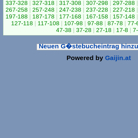
337-328
|
327-318
|
317-308
|
307-298
|
297-288
|
267-258
|
257-248
|
247-238
|
237-228
|
227-218
|
197-188
|
187-178
|
177-168
|
167-158
|
157-148
|
127-118
|
117-108
|
107-98
|
97-88
|
87-78
|
77-
47-38
|
37-28
|
27-18
|
17-8
|
7
Neuen G�stebucheintrag hinz
Powered by
Gaijin.at