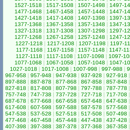
1527-1518
|
1517-1508
|
1507-1498
|
1497-1
1477-1468
|
1467-1458
|
1457-1448
|
1447-1
1427-1418
|
1417-1408
|
1407-1398
|
1397-1
1377-1368
|
1367-1358
|
1357-1348
|
1347-1
1327-1318
|
1317-1308
|
1307-1298
|
1297-1
1277-1268
|
1267-1258
|
1257-1248
|
1247-1
1227-1218
|
1217-1208
|
1207-1198
|
1197-1
1177-1168
|
1167-1158
|
1157-1148
|
1147-11
1127-1118
|
1117-1108
|
1107-1098
|
1097-10
1077-1068
|
1067-1058
|
1057-1048
|
1047-1
1027-1018
|
1017-1008
|
1007-998
|
997-988
|
9
967-958
|
957-948
|
947-938
|
937-928
|
927-918
|
897-888
|
887-878
|
877-868
|
867-858
|
857-848
|
827-818
|
817-808
|
807-798
|
797-788
|
787-778
|
757-748
|
747-738
|
737-728
|
727-718
|
717-708
|
687-678
|
677-668
|
667-658
|
657-648
|
647-638
|
617-608
|
607-598
|
597-588
|
587-578
|
577-568
|
547-538
|
537-528
|
527-518
|
517-508
|
507-498
|
477-468
|
467-458
|
457-448
|
447-438
|
437-428
|
407-398
|
397-388
|
387-378
|
377-368
|
367-358
|