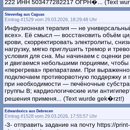
222 ИНН 503477282217 ОГРН�... (Text wur
Stevenfag aus Caguas
Eintrag #1529 vom 29.03.2026, 18:29:48 Uhr
Инфузионная терапия — не универсальный
всех». Её смысл — восстановить объём ц
крови, скорректировать электролиты, сниз
нагрузку, мягко приглушить тремор и трево
условия для сна. Мы начинаем с оценки р
и двигаемся небольшими порциями, чтобы
«перегрева» препаратами. При выраженно
подключаем противорвотную поддержку и 
при необходимости — печёночные субстра
группы B; кардиологические или антигипе
решения применя... (Text wurde gek�rzt!)
Edwardexics aus Debrecen
Eintrag #1528 vom 29.03.2026, 17:55:57 Uhr
-3- отправить задание на почту https://print-