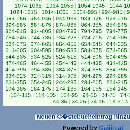
1074-1065
|
1064-1055
|
1054-1045
|
1044-1
1024-1015
|
1014-1005
|
1004-995
|
994-985
|
9
964-955
|
954-945
|
944-935
|
934-925
|
924-915
|
894-885
|
884-875
|
874-865
|
864-855
|
854-845
|
824-815
|
814-805
|
804-795
|
794-785
|
784-775
|
754-745
|
744-735
|
734-725
|
724-715
|
714-705
|
684-675
|
674-665
|
664-655
|
654-645
|
644-635
|
614-605
|
604-595
|
594-585
|
584-575
|
574-565
|
544-535
|
534-525
|
524-515
|
514-505
|
504-495
|
474-465
|
464-455
|
454-445
|
444-435
|
434-425
|
404-395
|
394-385
|
384-375
|
374-365
|
364-355
|
334-325
|
324-315
|
314-305
|
304-295
|
294-285
|
264-255
|
254-245
|
244-235
|
234-225
|
224-215
|
194-185
|
184-175
|
174-165
|
164-155
|
154-145
|
124-115
|
114-105
|
104-95
|
94-85
|
84-75
|
74-
44-35
|
34-25
|
24-15
|
14-5
|
4
Neuen G�stebucheintrag hinz
Powered by
Gaijin.at