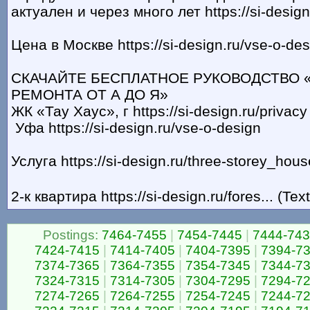
актуален и через много лет https://si-design
Цена в Москве https://si-design.ru/vse-o-des
СКАЧАЙТЕ БЕСПЛАТНОЕ РУКОВОДСТВО 
РЕМОНТА ОТ А ДО Я»
ЖК «Тау Хаус», г https://si-design.ru/privacy
Уфа https://si-design.ru/vse-o-design
Услуга https://si-design.ru/three-storey_hous
2-к квартира https://si-design.ru/fores... (Te
Postings:
7464-7455
|
7454-7445
|
7444-74
7424-7415
|
7414-7405
|
7404-7395
|
7394-7
7374-7365
|
7364-7355
|
7354-7345
|
7344-7
7324-7315
|
7314-7305
|
7304-7295
|
7294-7
7274-7265
|
7264-7255
|
7254-7245
|
7244-7