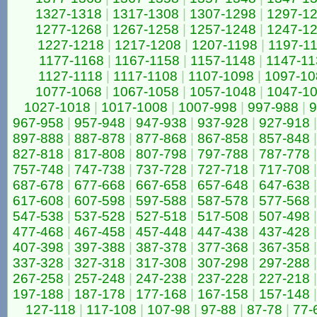
1327-1318
|
1317-1308
|
1307-1298
|
1297-1
1277-1268
|
1267-1258
|
1257-1248
|
1247-1
1227-1218
|
1217-1208
|
1207-1198
|
1197-1
1177-1168
|
1167-1158
|
1157-1148
|
1147-11
1127-1118
|
1117-1108
|
1107-1098
|
1097-10
1077-1068
|
1067-1058
|
1057-1048
|
1047-1
1027-1018
|
1017-1008
|
1007-998
|
997-988
|
9
967-958
|
957-948
|
947-938
|
937-928
|
927-918
|
897-888
|
887-878
|
877-868
|
867-858
|
857-848
|
827-818
|
817-808
|
807-798
|
797-788
|
787-778
|
757-748
|
747-738
|
737-728
|
727-718
|
717-708
|
687-678
|
677-668
|
667-658
|
657-648
|
647-638
|
617-608
|
607-598
|
597-588
|
587-578
|
577-568
|
547-538
|
537-528
|
527-518
|
517-508
|
507-498
|
477-468
|
467-458
|
457-448
|
447-438
|
437-428
|
407-398
|
397-388
|
387-378
|
377-368
|
367-358
|
337-328
|
327-318
|
317-308
|
307-298
|
297-288
|
267-258
|
257-248
|
247-238
|
237-228
|
227-218
|
197-188
|
187-178
|
177-168
|
167-158
|
157-148
|
127-118
|
117-108
|
107-98
|
97-88
|
87-78
|
77-