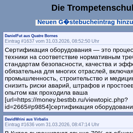
Die Trompetenschu
Neuen G�stebucheintrag hinz
DanielFut aus Quatre Bornes
Eintrag #1637 vom 31.03.2026, 08:52:50 Uhr
Сертификация оборудования — это процес
техники на соответствие нормативным тр
стандартам безопасности, качества и эфф
обязательна для многих отраслей, включа
промышленность, строительство и медицин
снизить риски аварий, штрафов и простое
опытом как проходила ваша
[url=https://money.bestbb.ru/viewtopic.php?
id=2665#p9854]сертификация оборудования[
DavidWrini aus Virbalis
Eintrag #1636 vom 31.03.2026, 08:47:14 Uhr