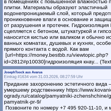
в помещениях с повышенной влажностью п
плитки. Материалы образуют эластичный
водонепроницаемый слой, который предо
проникновение влаги в основание и защищ
от разрушения и протечек. Гидроизоляция
сцепляется с бетоном, штукатуркой и гипс
наносится кистью или валиком и обычно и
ванных комнатах, душевых и кухнях, особе
прямого контакта с водой. Как вам
[url=https://money.bestbb.ru/viewtopic.php?
id=2812#p10030]гидроизоляция кнау... (Tex
JosephToock aus Avarua
Eintrag #1634 vom 31.03.2026, 08:27:59 Uhr
Придание захоронению эстетичного вида 
умершему родственнику https://www.kovani
ogrady.ru/catalog/pamyatniki-zchenshchine/g
pamyatnik-pr-9/
Позвоните по номеру +7 495 920-11-10, и