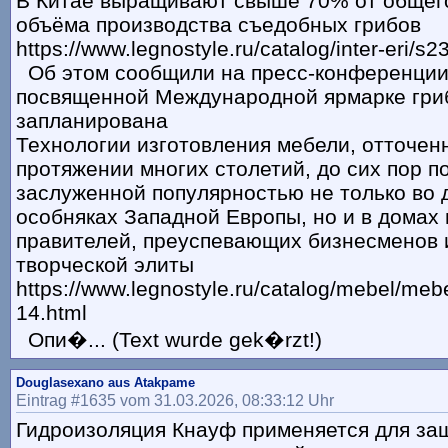
В Китае выращивают свыше 70% от общег
объёма производства съедобных грибов
https://www.legnostyle.ru/catalog/inter-eri/s2
Об этом сообщили на пресс-конференции 
посвященной Международной ярмарке гриб
запланирована
Технологии изготовления мебели, отточен
протяжении многих столетий, до сих пор п
заслуженной популярностью не только во 
особняках Западной Европы, но и в домах
правителей, преуспевающих бизнесменов 
творческой элиты
https://www.legnostyle.ru/catalog/mebel/mebel
14.html
Опи�... (Text wurde gek�rzt!)
Douglasexano aus Atakpame
Eintrag #1635 vom 31.03.2026, 08:33:12 Uhr
Гидроизоляция Кнауф применяется для защ