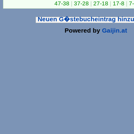
47-38
|
37-28
|
27-18
|
17-8
|
7
Neuen G�stebucheintrag hinz
Powered by
Gaijin.at