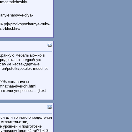
ermostaticheskiy-
any-sharovye-dlya-
4.рф/protivopozharnye-truby-
lt-blockfire/
ыбранную мебель можно в
предоставят подробную
 самые нестандартные
ri/potolki/potolok-model-pt-
100% экологичны
omnatnaa-dver-d4.html
ателю увереннос... (Text
тся для точного определения
 строительстве,
е уровней и подготовке
mymoscow.forum24.ru/?1-6-0-