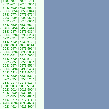
4
|
7103-7094
|
7093-7084
|
4
|
7023-7014
|
7013-7004
|
4
|
6943-6934
|
6933-6924
|
4
|
6863-6854
|
6853-6844
|
4
|
6783-6774
|
6773-6764
|
4
|
6703-6694
|
6693-6684
|
4
|
6623-6614
|
6613-6604
|
4
|
6543-6534
|
6533-6524
|
4
|
6463-6454
|
6453-6444
|
4
|
6383-6374
|
6373-6364
|
4
|
6303-6294
|
6293-6284
|
4
|
6223-6214
|
6213-6204
|
4
|
6143-6134
|
6133-6124
|
4
|
6063-6054
|
6053-6044
|
4
|
5983-5974
|
5973-5964
|
4
|
5903-5894
|
5893-5884
|
4
|
5823-5814
|
5813-5804
|
4
|
5743-5734
|
5733-5724
|
4
|
5663-5654
|
5653-5644
|
4
|
5583-5574
|
5573-5564
|
4
|
5503-5494
|
5493-5484
|
4
|
5423-5414
|
5413-5404
|
4
|
5343-5334
|
5333-5324
|
4
|
5263-5254
|
5253-5244
|
4
|
5183-5174
|
5173-5164
|
4
|
5103-5094
|
5093-5084
|
4
|
5023-5014
|
5013-5004
|
4
|
4943-4934
|
4933-4924
|
4
|
4863-4854
|
4853-4844
|
4
|
4783-4774
|
4773-4764
|
4
|
4703-4694
|
4693-4684
|
4
|
4623-4614
|
4613-4604
|