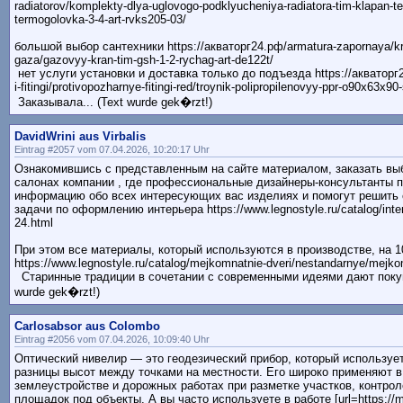
radiatorov/komplekty-dlya-uglovogo-podklyucheniya-radiatora-tim-klapan-t
termogolovka-3-4-art-rvks205-03/
большой выбор сантехники https://акваторг24.рф/armatura-zapornaya/kr
gaza/gazovyy-kran-tim-gsh-1-2-rychag-art-de122t/
нет услуги установки и доставка только до подъезда https://акваторг2
i-fitingi/protivopozharnye-fitingi-red/troynik-polipropilenovyy-ppr-o90x63x90-s
Заказывала... (Text wurde gek�rzt!)
DavidWrini aus Virbalis
Eintrag #2057 vom 07.04.2026, 10:20:17 Uhr
Ознакомившись с представленным на сайте материалом, заказать в
салонах компании , где профессиональные дизайнеры-консультанты 
информацию обо всех интересующих вас изделиях и помогут решить
задачи по оформлению интерьера https://www.legnostyle.ru/catalog/inter-e
24.html
При этом все материалы, который используются в производстве, на 
https://www.legnostyle.ru/catalog/mejkomnatnie-dveri/nestandarnye/mejk
Старинные традиции в сочетании с современными идеями дают покуп
wurde gek�rzt!)
Carlosabsor aus Colombo
Eintrag #2056 vom 07.04.2026, 10:09:40 Uhr
Оптический нивелир — это геодезический прибор, который используе
разницы высот между точками на местности. Его широко применяют в
землеустройстве и дорожных работах при разметке участков, контрол
площадок под объекты. А вы часто используете в работе [url=https://