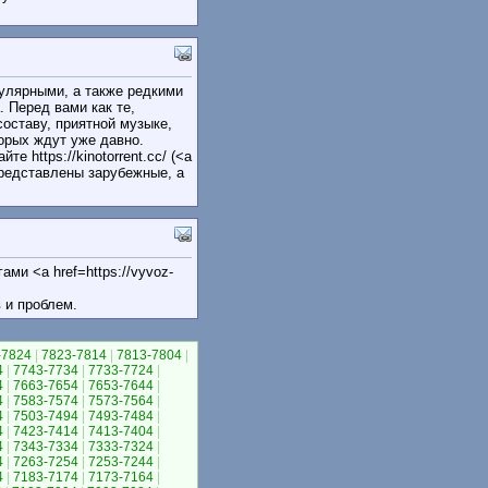
улярными, а также редкими
. Перед вами как те,
оставу, приятной музыке,
торых ждут уже давно.
 https://kinotorrent.cc/ (<a
и представлены зарубежные, а
ми <a href=https://vyvoz-
 и проблем.
-7824
|
7823-7814
|
7813-7804
|
4
|
7743-7734
|
7733-7724
|
4
|
7663-7654
|
7653-7644
|
4
|
7583-7574
|
7573-7564
|
4
|
7503-7494
|
7493-7484
|
4
|
7423-7414
|
7413-7404
|
4
|
7343-7334
|
7333-7324
|
4
|
7263-7254
|
7253-7244
|
4
|
7183-7174
|
7173-7164
|