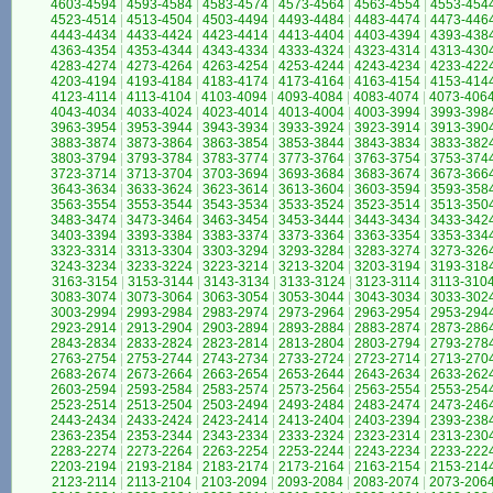
4603-4594
|
4593-4584
|
4583-4574
|
4573-4564
|
4563-4554
|
4553-454
4523-4514
|
4513-4504
|
4503-4494
|
4493-4484
|
4483-4474
|
4473-446
4443-4434
|
4433-4424
|
4423-4414
|
4413-4404
|
4403-4394
|
4393-438
4363-4354
|
4353-4344
|
4343-4334
|
4333-4324
|
4323-4314
|
4313-430
4283-4274
|
4273-4264
|
4263-4254
|
4253-4244
|
4243-4234
|
4233-422
4203-4194
|
4193-4184
|
4183-4174
|
4173-4164
|
4163-4154
|
4153-414
4123-4114
|
4113-4104
|
4103-4094
|
4093-4084
|
4083-4074
|
4073-406
4043-4034
|
4033-4024
|
4023-4014
|
4013-4004
|
4003-3994
|
3993-398
3963-3954
|
3953-3944
|
3943-3934
|
3933-3924
|
3923-3914
|
3913-390
3883-3874
|
3873-3864
|
3863-3854
|
3853-3844
|
3843-3834
|
3833-382
3803-3794
|
3793-3784
|
3783-3774
|
3773-3764
|
3763-3754
|
3753-374
3723-3714
|
3713-3704
|
3703-3694
|
3693-3684
|
3683-3674
|
3673-366
3643-3634
|
3633-3624
|
3623-3614
|
3613-3604
|
3603-3594
|
3593-358
3563-3554
|
3553-3544
|
3543-3534
|
3533-3524
|
3523-3514
|
3513-350
3483-3474
|
3473-3464
|
3463-3454
|
3453-3444
|
3443-3434
|
3433-342
3403-3394
|
3393-3384
|
3383-3374
|
3373-3364
|
3363-3354
|
3353-334
3323-3314
|
3313-3304
|
3303-3294
|
3293-3284
|
3283-3274
|
3273-326
3243-3234
|
3233-3224
|
3223-3214
|
3213-3204
|
3203-3194
|
3193-318
3163-3154
|
3153-3144
|
3143-3134
|
3133-3124
|
3123-3114
|
3113-310
3083-3074
|
3073-3064
|
3063-3054
|
3053-3044
|
3043-3034
|
3033-302
3003-2994
|
2993-2984
|
2983-2974
|
2973-2964
|
2963-2954
|
2953-294
2923-2914
|
2913-2904
|
2903-2894
|
2893-2884
|
2883-2874
|
2873-286
2843-2834
|
2833-2824
|
2823-2814
|
2813-2804
|
2803-2794
|
2793-278
2763-2754
|
2753-2744
|
2743-2734
|
2733-2724
|
2723-2714
|
2713-270
2683-2674
|
2673-2664
|
2663-2654
|
2653-2644
|
2643-2634
|
2633-262
2603-2594
|
2593-2584
|
2583-2574
|
2573-2564
|
2563-2554
|
2553-254
2523-2514
|
2513-2504
|
2503-2494
|
2493-2484
|
2483-2474
|
2473-246
2443-2434
|
2433-2424
|
2423-2414
|
2413-2404
|
2403-2394
|
2393-238
2363-2354
|
2353-2344
|
2343-2334
|
2333-2324
|
2323-2314
|
2313-230
2283-2274
|
2273-2264
|
2263-2254
|
2253-2244
|
2243-2234
|
2233-222
2203-2194
|
2193-2184
|
2183-2174
|
2173-2164
|
2163-2154
|
2153-214
2123-2114
|
2113-2104
|
2103-2094
|
2093-2084
|
2083-2074
|
2073-206