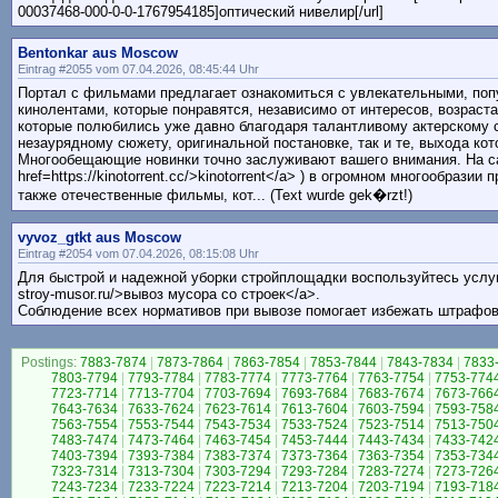
00037468-000-0-0-1767954185]оптический нивелир[/url]
Bentonkar aus Moscow
Eintrag #2055 vom 07.04.2026, 08:45:44 Uhr
Портал с фильмами предлагает ознакомиться с увлекательными, поп
кинолентами, которые понравятся, независимо от интересов, возраста
которые полюбились уже давно благодаря талантливому актерскому с
незаурядному сюжету, оригинальной постановке, так и те, выхода ко
Многообещающие новинки точно заслуживают вашего внимания. На сайте
href=https://kinotorrent.cc/>kinotorrent</a> ) в огромном многообрази
также отечественные фильмы, кот... (Text wurde gek�rzt!)
vyvoz_gtkt aus Moscow
Eintrag #2054 vom 07.04.2026, 08:15:08 Uhr
Для быстрой и надежной уборки стройплощадки воспользуйтесь услуга
stroy-musor.ru/>вывоз мусора со строек</a>.
Соблюдение всех нормативов при вывозе помогает избежать штрафов
Postings:
7883-7874
|
7873-7864
|
7863-7854
|
7853-7844
|
7843-7834
|
7833
7803-7794
|
7793-7784
|
7783-7774
|
7773-7764
|
7763-7754
|
7753-774
7723-7714
|
7713-7704
|
7703-7694
|
7693-7684
|
7683-7674
|
7673-766
7643-7634
|
7633-7624
|
7623-7614
|
7613-7604
|
7603-7594
|
7593-758
7563-7554
|
7553-7544
|
7543-7534
|
7533-7524
|
7523-7514
|
7513-750
7483-7474
|
7473-7464
|
7463-7454
|
7453-7444
|
7443-7434
|
7433-742
7403-7394
|
7393-7384
|
7383-7374
|
7373-7364
|
7363-7354
|
7353-734
7323-7314
|
7313-7304
|
7303-7294
|
7293-7284
|
7283-7274
|
7273-726
7243-7234
|
7233-7224
|
7223-7214
|
7213-7204
|
7203-7194
|
7193-718