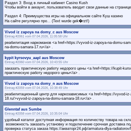
Раздел 3: Вход в личный кабинет Casino Kush
Чтобы войти в аккаунт, пользователь вводит свои данные на страниц
Раздел 4: Преимущества игры на официальном сайте Куш казино
На сайте регулярно про... (Text wurde gek�rzt!)
Vivod iz zapoya na domy_c aus Moscow
Eintrag #2061 vom 07.04.2026, 11:05:58 Uhr
реабилитация наркоманов <a href=https://vyvod-iz-zapoya-na-domu-sama
na-domu-samara-17.ru</a> .
kypit kyrsovyu_aapl aus Moscow
Eintrag #2060 vom 07.04.2026, 10:43:55 Uhr
заказать практическую работу недорого цены <a href=https://kupit-kurs
практическую работу недорого цены</a> .
Vivod iz zapoya na domy_n aus Moscow
Eintrag #2059 vom 07.04.2026, 10:38:49 Uhr
реабилитационный центр для наркозависимых <a href=https://vyvod-iz
18.ru/>vyvod-iz-zapoya-na-domu-samara-18.ru</a> .
Glenntaf aus Sumbe
Eintrag #2058 vom 07.04.2026, 10:35:04 Uhr
удобный каталог доступная информация по количеству товара на скла
возможность заказать установку и подключение срочная доставка по
проверка статуса заказа https://акваторг24.рф/armatura-dlya-radiatorov/