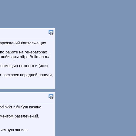
повреждений близлежащих
о работе на генераторах
бинары https://ellman.ru/
помощью ножного и (или)
 настроек передней панели,
odinkkt.ru/>Куш казино
иментом развлечений.
 учетную запись.