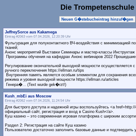
Die Trompetenschule
Neuen G�stebucheintrag hinzuf�gen
JeffreySorce aus Kakamega
Eintrag #2063 vom 07.04.2026, 12:20:39 Uhr
Фульгурация для полуконтактного ВЧ-воздействия с минимизацией 
тканей;
Анонс мероприятий Выставки Семинары и мастер-классы Инструктаж п
Программы обучения на кафедрах Анонс вебинаров 2022 Прошедшие ве
Регулирование окончательной выходной мощности осуществляется с 
ручного переключения https://ellman.ru/tips
Внутренняя память является особым элементом для сохранения всех
режима и уровня выходной мощности https://ellman.ru/articles
Генера�... (Text wurde gek�rzt!)
Kush_mbEi aus Moscow
Eintrag #2062 vom 07.04.2026, 11:24:54 Uhr
Для быстрого доступа и надежной игры воспользуйтесь <a href=http://
официальный сайт, регистрация и вход в Casino Kush</a>.
Куш казино – это современная игровая платформа с широким ассорт
Раздел 2: Регистрация на сайте Куш казино
Пользователю достаточно заполнить базовые данные и подтвердить