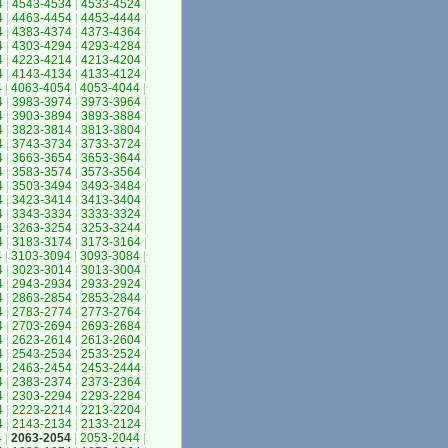
4
|
4543-4534
|
4533-4524
|
4
|
4463-4454
|
4453-4444
|
4
|
4383-4374
|
4373-4364
|
4
|
4303-4294
|
4293-4284
|
4
|
4223-4214
|
4213-4204
|
4
|
4143-4134
|
4133-4124
|
4
|
4063-4054
|
4053-4044
|
4
|
3983-3974
|
3973-3964
|
4
|
3903-3894
|
3893-3884
|
4
|
3823-3814
|
3813-3804
|
4
|
3743-3734
|
3733-3724
|
4
|
3663-3654
|
3653-3644
|
4
|
3583-3574
|
3573-3564
|
4
|
3503-3494
|
3493-3484
|
4
|
3423-3414
|
3413-3404
|
4
|
3343-3334
|
3333-3324
|
4
|
3263-3254
|
3253-3244
|
4
|
3183-3174
|
3173-3164
|
4
|
3103-3094
|
3093-3084
|
4
|
3023-3014
|
3013-3004
|
4
|
2943-2934
|
2933-2924
|
4
|
2863-2854
|
2853-2844
|
4
|
2783-2774
|
2773-2764
|
4
|
2703-2694
|
2693-2684
|
4
|
2623-2614
|
2613-2604
|
4
|
2543-2534
|
2533-2524
|
4
|
2463-2454
|
2453-2444
|
4
|
2383-2374
|
2373-2364
|
4
|
2303-2294
|
2293-2284
|
4
|
2223-2214
|
2213-2204
|
4
|
2143-2134
|
2133-2124
|
4
|
2063-2054
|
2053-2044
|