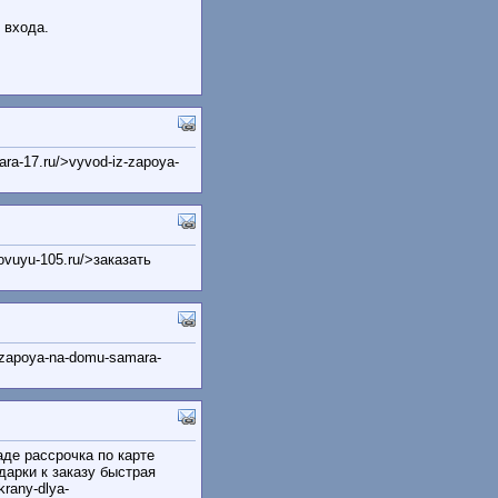
е входа.
ra-17.ru/>vyvod-iz-zapoya-
ovuyu-105.ru/>заказать
-zapoya-na-domu-samara-
де рассрочка по карте
дарки к заказу быстрая
krany-dlya-