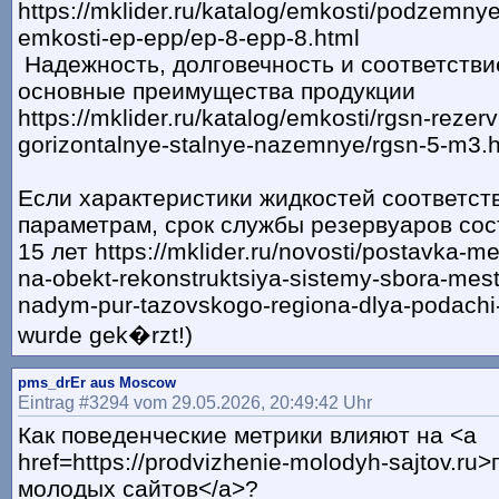
https://mklider.ru/katalog/emkosti/podzemny
emkosti-ep-epp/ep-8-epp-8.html
Надежность, долговечность и соответств
основные преимущества продукции
https://mklider.ru/katalog/emkosti/rgsn-rezer
gorizontalnye-stalnye-nazemnye/rgsn-5-m3.
Если характеристики жидкостей соответст
параметрам, срок службы резервуаров сос
15 лет https://mklider.ru/novosti/postavka-me
na-obekt-rekonstruktsiya-sistemy-sbora-mes
nadym-pur-tazovskogo-regiona-dlya-podachi-
wurde gek�rzt!)
pms_drEr aus Moscow
Eintrag #3294 vom 29.05.2026, 20:49:42 Uhr
Как поведенческие метрики влияют на <a
href=https://prodvizhenie-molodyh-sajtov.r
молодых сайтов</a>?