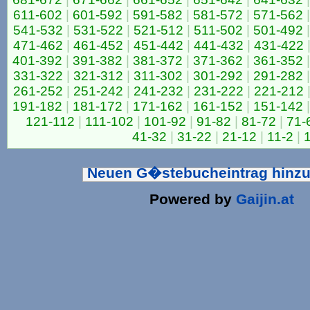
611-602
|
601-592
|
591-582
|
581-572
|
571-562
|
541-532
|
531-522
|
521-512
|
511-502
|
501-492
|
471-462
|
461-452
|
451-442
|
441-432
|
431-422
401-392
|
391-382
|
381-372
|
371-362
|
361-352
|
331-322
|
321-312
|
311-302
|
301-292
|
291-282
|
261-252
|
251-242
|
241-232
|
231-222
|
221-212
191-182
|
181-172
|
171-162
|
161-152
|
151-142
|
121-112
|
111-102
|
101-92
|
91-82
|
81-72
|
71-
41-32
|
31-22
|
21-12
|
11-2
|
Neuen G�stebucheintrag hinz
Powered by
Gaijin.at