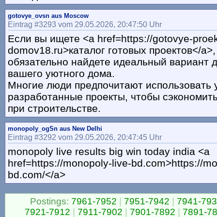
gotovye_ovsn aus Moscow
Eintrag #3293 vom 29.05.2026, 20:47:50 Uhr
Если вы ищете <a href=https://gotovye-proek
domov18.ru>каталог готовых проектов</a>, 
обязательно найдете идеальный вариант д
вашего уютного дома.
Многие люди предпочитают использовать 
разработанные проекты, чтобы сэкономить
при строительстве.
monopoly_ogSn aus New Delhi
Eintrag #3292 vom 29.05.2026, 20:47:45 Uhr
monopoly live results big win today india <a
href=https://monopoly-live-bd.com>https://mo
bd.com/</a>
Postings:
7961-7952
|
7951-7942
|
7941-79
7921-7912
|
7911-7902
|
7901-7892
|
7891-7