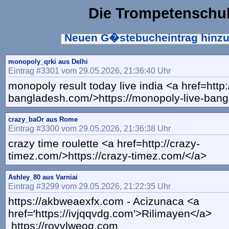
Die Trompetenschu
Neuen G�stebucheintrag hinz
monopoly_qrki aus Delhi
Eintrag #3301 vom 29.05.2026, 21:36:40 Uhr
monopoly result today live india <a href=http
bangladesh.com/>https://monopoly-live-ban
crazy_baOr aus Rome
Eintrag #3300 vom 29.05.2026, 21:36:38 Uhr
crazy time roulette <a href=http://crazy-
timez.com/>https://crazy-timez.com/</a>
Ashley_80 aus Varniai
Eintrag #3299 vom 29.05.2026, 21:22:35 Uhr
https://akbweaexfx.com - Acizunaca <a
href='https://ivjqqvdg.com'>Rilimayen</a>
https://royvlweoq.com