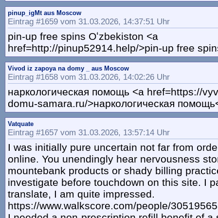
pinup_igMt aus Moscow
Eintrag #1659 vom 31.03.2026, 14:37:51 Uhr
pin-up free spins Oʻzbekiston <a
href=http://pinup52914.help/>pin-up free spi
Vivod iz zapoya na domy _ aus Moscow
Eintrag #1658 vom 31.03.2026, 14:02:26 Uhr
наркологическая помощь <a href=https://vyv
domu-samara.ru/>наркологическая помощь<
Vatquate
Eintrag #1657 vom 31.03.2026, 13:57:14 Uhr
I was initially pure uncertain not far from ord
online. You unendingly hear nervousness stor
mountebank products or shady billing practice
investigate before touchdown on this site. I pa
translate, I am quite impressed.
https://www.walkscore.com/people/30519565
I needed a non-prescription refill benefit of a