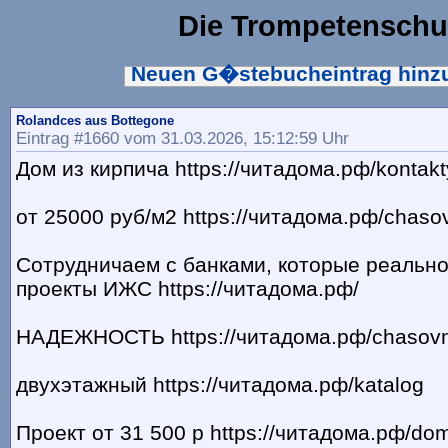
Die Trompetenschu
Neuen G�stebucheintrag hin
Rolandces aus Bottegone
Eintrag #1660 vom 31.03.2026, 15:12:59 Uhr
Дом из кирпича https://читадома.рф/kontakt
от 25000 руб/м2 https://читадома.рф/chaso
Сотрудничаем с банками, которые реальн
проекты ИЖС https://читадома.рф/
НАДЕЖНОСТЬ https://читадома.рф/chasovn
двухэтажный https://читадома.рф/katalog
Проект от 31 500 р https://читадома.рф/do