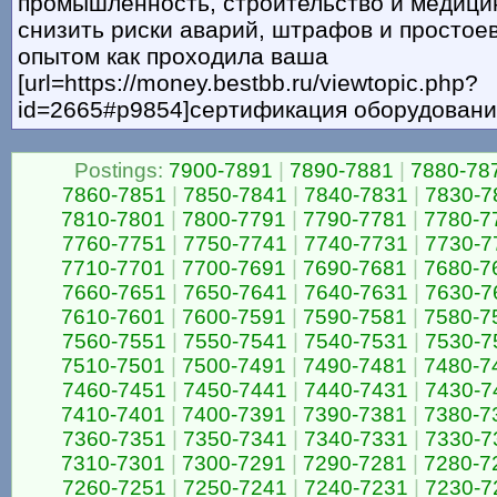
промышленность, строительство и медицин
снизить риски аварий, штрафов и простое
опытом как проходила ваша
[url=https://money.bestbb.ru/viewtopic.php?
id=2665#p9854]сертификация оборудования[
Postings:
7900-7891
|
7890-7881
|
7880-78
7860-7851
|
7850-7841
|
7840-7831
|
7830-7
7810-7801
|
7800-7791
|
7790-7781
|
7780-7
7760-7751
|
7750-7741
|
7740-7731
|
7730-7
7710-7701
|
7700-7691
|
7690-7681
|
7680-7
7660-7651
|
7650-7641
|
7640-7631
|
7630-7
7610-7601
|
7600-7591
|
7590-7581
|
7580-7
7560-7551
|
7550-7541
|
7540-7531
|
7530-7
7510-7501
|
7500-7491
|
7490-7481
|
7480-7
7460-7451
|
7450-7441
|
7440-7431
|
7430-7
7410-7401
|
7400-7391
|
7390-7381
|
7380-7
7360-7351
|
7350-7341
|
7340-7331
|
7330-7
7310-7301
|
7300-7291
|
7290-7281
|
7280-7
7260-7251
|
7250-7241
|
7240-7231
|
7230-7