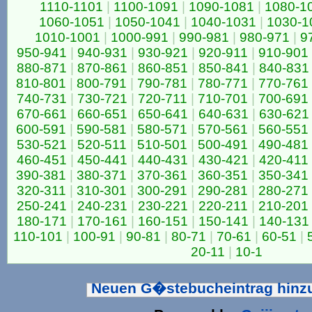
1110-1101
|
1100-1091
|
1090-1081
|
1080-1
1060-1051
|
1050-1041
|
1040-1031
|
1030-1
1010-1001
|
1000-991
|
990-981
|
980-971
|
9
950-941
|
940-931
|
930-921
|
920-911
|
910-901
880-871
|
870-861
|
860-851
|
850-841
|
840-831
810-801
|
800-791
|
790-781
|
780-771
|
770-761
740-731
|
730-721
|
720-711
|
710-701
|
700-691
670-661
|
660-651
|
650-641
|
640-631
|
630-621
600-591
|
590-581
|
580-571
|
570-561
|
560-551
530-521
|
520-511
|
510-501
|
500-491
|
490-481
460-451
|
450-441
|
440-431
|
430-421
|
420-411
390-381
|
380-371
|
370-361
|
360-351
|
350-341
320-311
|
310-301
|
300-291
|
290-281
|
280-271
250-241
|
240-231
|
230-221
|
220-211
|
210-201
180-171
|
170-161
|
160-151
|
150-141
|
140-131
110-101
|
100-91
|
90-81
|
80-71
|
70-61
|
60-51
|
20-11
|
10-1
Neuen G�stebucheintrag hin