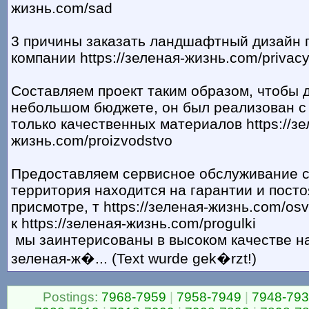
жизнь.com/sad
3 причины заказать ландшафтный дизайн 
компании https://зеленая-жизнь.com/privac
Составляем проект таким образом, чтобы 
небольшом бюджете, он был реализован с
только качественных материалов https://зе
жизнь.com/proizvodstvo
Предоставляем сервисное обслуживание с
территория находится на гарантии и пост
присмотре, т https://зеленая-жизнь.com/os
к https://зеленая-жизнь.com/progulki
мы заинтерисованы в высоком качестве наш
зеленая-ж�... (Text wurde gek�rzt!)
Postings:
7968-7959
|
7958-7949
|
7948-79