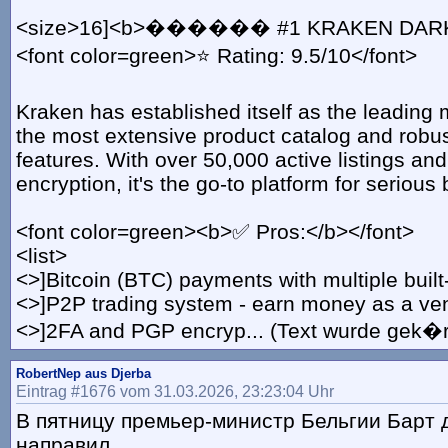
<size>16]<b>������ #1 KRAKEN DARKN
<font color=green>⭐ Rating: 9.5/10</font>
Kraken has established itself as the leading 
the most extensive product catalog and robus
features. With over 50,000 active listings and
encryption, it's the go-to platform for serious
<font color=green><b>✅ Pros:</b></font>
<list>
<>]Bitcoin (BTC) payments with multiple buil
<>]P2P trading system - earn money as a ve
<>]2FA and PGP encryp... (Text wurde gek�r
RobertNep aus Djerba
Eintrag #1676 vom 31.03.2026, 23:23:04 Uhr
В пятницу премьер-министр Бельгии Барт 
направил