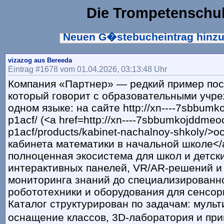
Die Trompetenschu
Neuen G�stebucheintrag hinz
vizazog aus Bereeda
Eintrag #1678 vom 01.04.2026, 03:13:48 Uhr
Компания «Партнер» — редкий пример пос
который говорит с образовательными учр
одном языке: на сайте http://xn----7sbbumk
p1acf/ (<a href=http://xn----7sbbumkojddmeo
p1acf/products/kabinet-nachalnoy-shkoly/>
кабинета математики в начальной школе</
полноценная экосистема для школ и детски
интерактивных панелей, VR/AR-решений и
мониторинга знаний до специализированн
робототехники и оборудования для сенсор
Каталог структурирован по задачам: муль
оснащение классов, 3D-лаборатория и прин