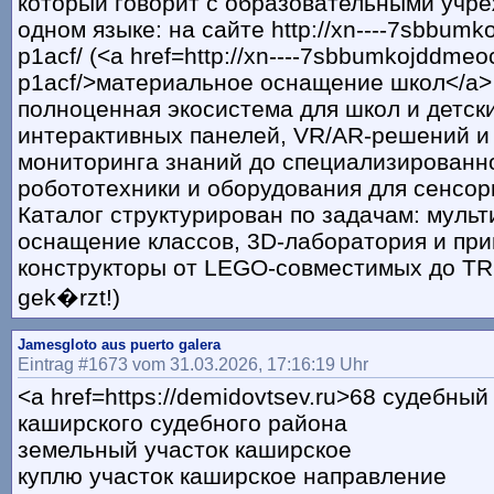
который говорит с образовательными учр
одном языке: на сайте http://xn----7sbbumk
p1acf/ (<a href=http://xn----7sbbumkojddmeo
p1acf/>материальное оснащение школ</a>
полноценная экосистема для школ и детски
интерактивных панелей, VR/AR-решений и
мониторинга знаний до специализированн
робототехники и оборудования для сенсор
Каталог структурирован по задачам: муль
оснащение классов, 3D-лаборатория и при
конструкторы от LEGO-совместимых до TRIK
gek�rzt!)
Jamesgloto aus puerto galera
Eintrag #1673 vom 31.03.2026, 17:16:19 Uhr
<a href=https://demidovtsev.ru>68 судебный
каширского судебного района
земельный участок каширское
куплю участок каширское направление