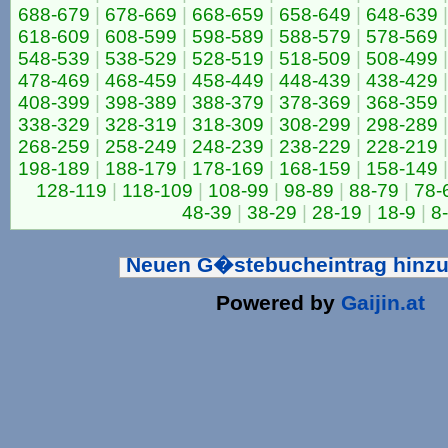
688-679
|
678-669
|
668-659
|
658-649
|
648-639
|
618-609
|
608-599
|
598-589
|
588-579
|
578-569
|
548-539
|
538-529
|
528-519
|
518-509
|
508-499
|
478-469
|
468-459
|
458-449
|
448-439
|
438-429
|
408-399
|
398-389
|
388-379
|
378-369
|
368-359
|
338-329
|
328-319
|
318-309
|
308-299
|
298-289
|
268-259
|
258-249
|
248-239
|
238-229
|
228-219
|
198-189
|
188-179
|
178-169
|
168-159
|
158-149
|
128-119
|
118-109
|
108-99
|
98-89
|
88-79
|
78-
48-39
|
38-29
|
28-19
|
18-9
|
8
Neuen G�stebucheintrag hinz
Powered by
Gaijin.at