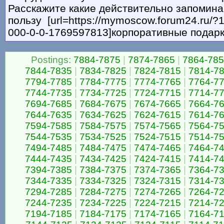
Расскажите какие действительно запомина
пользу [url=https://mymoscow.forum24.ru/?
000-0-0-1769597813]корпоративные подарки
Postings:
7884-7875
|
7874-7865
|
7864-78
7844-7835
|
7834-7825
|
7824-7815
|
7814-7
7794-7785
|
7784-7775
|
7774-7765
|
7764-7
7744-7735
|
7734-7725
|
7724-7715
|
7714-7
7694-7685
|
7684-7675
|
7674-7665
|
7664-7
7644-7635
|
7634-7625
|
7624-7615
|
7614-7
7594-7585
|
7584-7575
|
7574-7565
|
7564-7
7544-7535
|
7534-7525
|
7524-7515
|
7514-7
7494-7485
|
7484-7475
|
7474-7465
|
7464-7
7444-7435
|
7434-7425
|
7424-7415
|
7414-7
7394-7385
|
7384-7375
|
7374-7365
|
7364-7
7344-7335
|
7334-7325
|
7324-7315
|
7314-7
7294-7285
|
7284-7275
|
7274-7265
|
7264-7
7244-7235
|
7234-7225
|
7224-7215
|
7214-7
7194-7185
|
7184-7175
|
7174-7165
|
7164-7