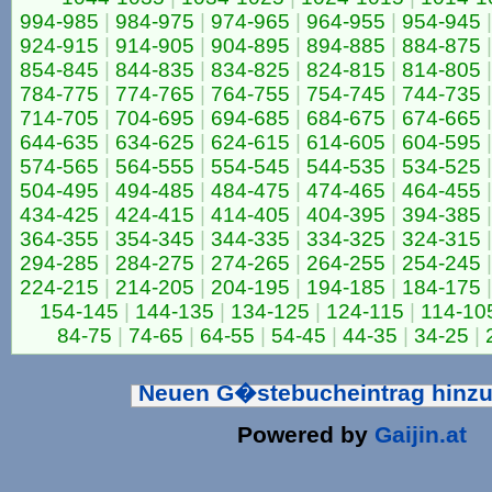
994-985
|
984-975
|
974-965
|
964-955
|
954-945
|
924-915
|
914-905
|
904-895
|
894-885
|
884-875
|
854-845
|
844-835
|
834-825
|
824-815
|
814-805
|
784-775
|
774-765
|
764-755
|
754-745
|
744-735
|
714-705
|
704-695
|
694-685
|
684-675
|
674-665
|
644-635
|
634-625
|
624-615
|
614-605
|
604-595
|
574-565
|
564-555
|
554-545
|
544-535
|
534-525
|
504-495
|
494-485
|
484-475
|
474-465
|
464-455
|
434-425
|
424-415
|
414-405
|
404-395
|
394-385
|
364-355
|
354-345
|
344-335
|
334-325
|
324-315
|
294-285
|
284-275
|
274-265
|
264-255
|
254-245
|
224-215
|
214-205
|
204-195
|
194-185
|
184-175
|
154-145
|
144-135
|
134-125
|
124-115
|
114-10
84-75
|
74-65
|
64-55
|
54-45
|
44-35
|
34-25
|
Neuen G�stebucheintrag hinz
Powered by
Gaijin.at