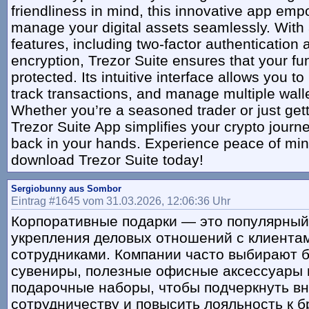
friendliness in mind, this innovative app em
manage your digital assets seamlessly. With
features, including two-factor authentication 
encryption, Trezor Suite ensures that your f
protected. Its intuitive interface allows you t
track transactions, and manage multiple wall
Whether you’re a seasoned trader or just gett
Trezor Suite App simplifies your crypto journe
back in your hands. Experience peace of mi
download Trezor Suite today!
Sergiobunny aus Sombor
Eintrag #1645 vom 31.03.2026, 12:06:36 Uhr
Корпоративные подарки — это популярный
укрепления деловых отношений с клиентам
сотрудниками. Компании часто выбирают 
сувениры, полезные офисные аксессуары 
подарочные наборы, чтобы подчеркнуть в
сотрудничеству и повысить лояльность к б