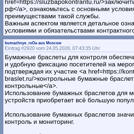
href=https://sluzbapokontrantu.ru/>заключит
рф</a>, ознакомьтесь с основными услови
преимуществами такой службы.
Важным аспектом является детальное озн
условиями и обязательствами контрактног
bumazhnye_rsOa aus Moscow
Eintrag #2920 vom 24.05.2026, 07:43:35 Uhr
Бумажные браслеты для контроля обеспе
и удобную фиксацию посетителей на меро
подтверждая их участие <a href=https://kont
braslet.ru/>контрольные бумажные брасле
контрольные</a>.
Использование бумажных браслетов для м
устройств приобретает всё большую попул
Использование бумажных браслетов значи
контроль и мониторинг.