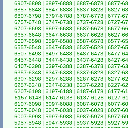
6907-6898
|
6897-6888
|
6887-6878
|
6877-6
6857-6848
|
6847-6838
|
6837-6828
|
6827-6
6807-6798
|
6797-6788
|
6787-6778
|
6777-6
6757-6748
|
6747-6738
|
6737-6728
|
6727-6
6707-6698
|
6697-6688
|
6687-6678
|
6677-6
6657-6648
|
6647-6638
|
6637-6628
|
6627-6
6607-6598
|
6597-6588
|
6587-6578
|
6577-6
6557-6548
|
6547-6538
|
6537-6528
|
6527-6
6507-6498
|
6497-6488
|
6487-6478
|
6477-6
6457-6448
|
6447-6438
|
6437-6428
|
6427-6
6407-6398
|
6397-6388
|
6387-6378
|
6377-6
6357-6348
|
6347-6338
|
6337-6328
|
6327-6
6307-6298
|
6297-6288
|
6287-6278
|
6277-6
6257-6248
|
6247-6238
|
6237-6228
|
6227-6
6207-6198
|
6197-6188
|
6187-6178
|
6177-6
6157-6148
|
6147-6138
|
6137-6128
|
6127-6
6107-6098
|
6097-6088
|
6087-6078
|
6077-6
6057-6048
|
6047-6038
|
6037-6028
|
6027-6
6007-5998
|
5997-5988
|
5987-5978
|
5977-5
5957-5948
|
5947-5938
|
5937-5928
|
5927-5