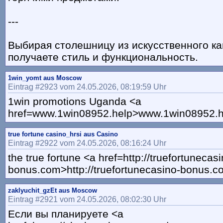
---
Выбирая столешницу из искусственного ка
получаете стиль и функциональность.
1win_yomt aus Moscow
Eintrag #2923 vom 24.05.2026, 08:19:59 Uhr
1win promotions Uganda <a
href=www.1win08952.help>www.1win08952.h
true fortune casino_hrsi aus Casino
Eintrag #2922 vom 24.05.2026, 08:16:24 Uhr
the true fortune <a href=http://truefortunecasi
bonus.com>http://truefortunecasino-bonus.c
zaklyuchit_gzEt aus Moscow
Eintrag #2921 vom 24.05.2026, 08:02:30 Uhr
Если вы планируете <a