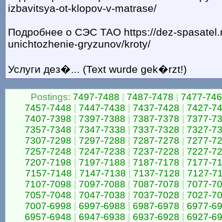
izbavitsya-ot-klopov-v-matrase/
Подробнее о СЭС ТАО https://dez-spasatel.ru
unichtozhenie-gryzunov/kroty/
Услуги дез�... (Text wurde gek�rzt!)
Postings:
7497-7488
|
7487-7478
|
7477-74
7457-7448
|
7447-7438
|
7437-7428
|
7427-7
7407-7398
|
7397-7388
|
7387-7378
|
7377-7
7357-7348
|
7347-7338
|
7337-7328
|
7327-7
7307-7298
|
7297-7288
|
7287-7278
|
7277-7
7257-7248
|
7247-7238
|
7237-7228
|
7227-7
7207-7198
|
7197-7188
|
7187-7178
|
7177-7
7157-7148
|
7147-7138
|
7137-7128
|
7127-7
7107-7098
|
7097-7088
|
7087-7078
|
7077-7
7057-7048
|
7047-7038
|
7037-7028
|
7027-7
7007-6998
|
6997-6988
|
6987-6978
|
6977-6
6957-6948
|
6947-6938
|
6937-6928
|
6927-6