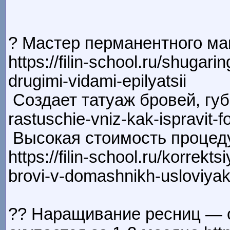
? Мастер перманентного ма
https://filin-school.ru/shugar
drugimi-vidami-epilyatsii
Создает татуаж бровей, губ, ве
rastuschie-vniz-kak-ispravit-
Высокая стоимость процеду
https://filin-school.ru/korrekt
brovi-v-domashnikh-usloviya
?? Наращивание ресниц — о