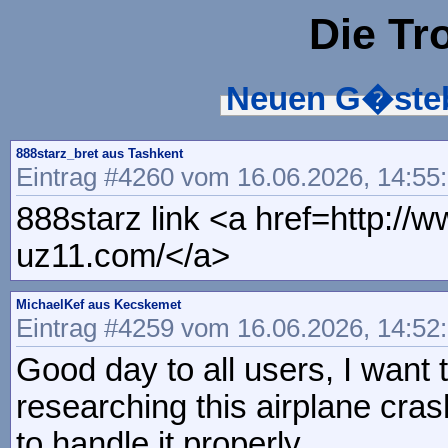
Die Tr
Neuen G�steb
888starz_bret aus Tashkent
Eintrag #4260 vom 16.06.2026, 14:55
888starz link <a href=http://
uz11.com/</a>
MichaelKef aus Kecskemet
Eintrag #4259 vom 16.06.2026, 14:52
Good day to all users, I want 
researching this airplane cras
to handle it properly.