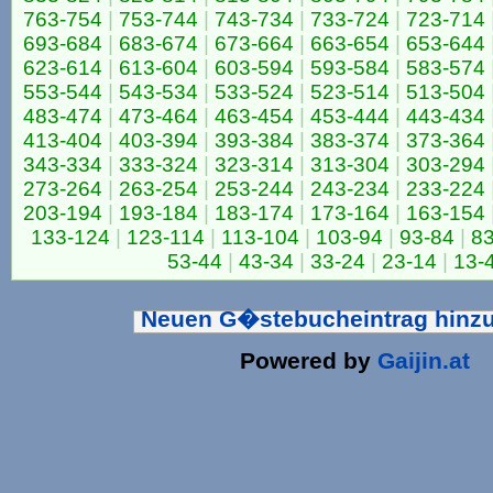
763-754
|
753-744
|
743-734
|
733-724
|
723-714
693-684
|
683-674
|
673-664
|
663-654
|
653-644
623-614
|
613-604
|
603-594
|
593-584
|
583-574
553-544
|
543-534
|
533-524
|
523-514
|
513-504
483-474
|
473-464
|
463-454
|
453-444
|
443-434
413-404
|
403-394
|
393-384
|
383-374
|
373-364
343-334
|
333-324
|
323-314
|
313-304
|
303-294
273-264
|
263-254
|
253-244
|
243-234
|
233-224
203-194
|
193-184
|
183-174
|
173-164
|
163-154
133-124
|
123-114
|
113-104
|
103-94
|
93-84
|
83
53-44
|
43-34
|
33-24
|
23-14
|
13-
Neuen G�stebucheintrag hinz
Powered by
Gaijin.at