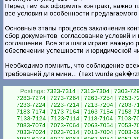
Перед тем как оформить контракт, важно 
все условия и особенности предлагаемог
Основные этапы процесса заключения кон
сбор документов, согласование условий и
соглашения. Все эти шаги играет важную р
обеспечении успешности и юридической ч
Необходимо помнить, что соблюдение все
требований для мини... (Text wurde gek�rzt
Postings:
7323-7314
|
7313-7304
|
7303-72
7283-7274
|
7273-7264
|
7263-7254
|
7253-7
7233-7224
|
7223-7214
|
7213-7204
|
7203-7
7183-7174
|
7173-7164
|
7163-7154
|
7153-7
7133-7124
|
7123-7114
|
7113-7104
|
7103-7
7083-7074
|
7073-7064
|
7063-7054
|
7053-7
7033-7024
|
7023-7014
|
7013-7004
|
7003-6
6983-6974
|
6973-6964
|
6963-6954
|
6953-6