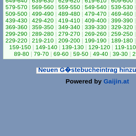
649-640
|
639-630
|
629-620
|
619-610
|
609-600
|
579-570
|
569-560
|
559-550
|
549-540
|
539-530
|
509-500
|
499-490
|
489-480
|
479-470
|
469-460
|
439-430
|
429-420
|
419-410
|
409-400
|
399-390
|
369-360
|
359-350
|
349-340
|
339-330
|
329-320
|
299-290
|
289-280
|
279-270
|
269-260
|
259-250
|
229-220
|
219-210
|
209-200
|
199-190
|
189-180
|
159-150
|
149-140
|
139-130
|
129-120
|
119-110
89-80
|
79-70
|
69-60
|
59-50
|
49-40
|
39-30
|
2
Neuen G�stebucheintrag hinz
Powered by
Gaijin.at