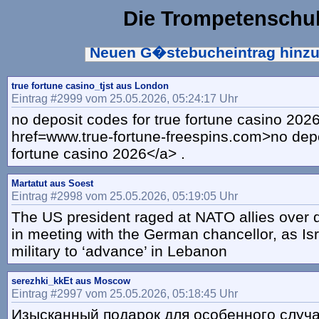
Die Trompetenschu
Neuen G�stebucheintrag hinz
true fortune casino_tjst aus London
Eintrag #2999 vom 25.05.2026, 05:24:17 Uhr
no deposit codes for true fortune casino 202
href=www.true-fortune-freespins.com>no depo
fortune casino 2026</a> .
Martatut aus Soest
Eintrag #2998 vom 25.05.2026, 05:19:05 Uhr
The US president raged at NATO allies over
in meeting with the German chancellor, as Isr
military to ‘advance’ in Lebanon
serezhki_kkEt aus Moscow
Eintrag #2997 vom 25.05.2026, 05:18:45 Uhr
Изысканный подарок для особенного случ