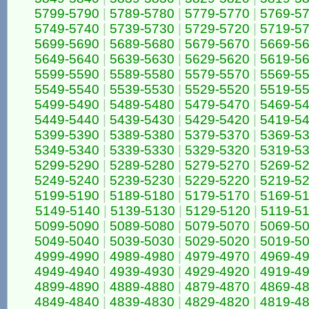
5799-5790
|
5789-5780
|
5779-5770
|
5769-5
5749-5740
|
5739-5730
|
5729-5720
|
5719-5
5699-5690
|
5689-5680
|
5679-5670
|
5669-5
5649-5640
|
5639-5630
|
5629-5620
|
5619-5
5599-5590
|
5589-5580
|
5579-5570
|
5569-5
5549-5540
|
5539-5530
|
5529-5520
|
5519-5
5499-5490
|
5489-5480
|
5479-5470
|
5469-5
5449-5440
|
5439-5430
|
5429-5420
|
5419-5
5399-5390
|
5389-5380
|
5379-5370
|
5369-5
5349-5340
|
5339-5330
|
5329-5320
|
5319-5
5299-5290
|
5289-5280
|
5279-5270
|
5269-5
5249-5240
|
5239-5230
|
5229-5220
|
5219-5
5199-5190
|
5189-5180
|
5179-5170
|
5169-5
5149-5140
|
5139-5130
|
5129-5120
|
5119-5
5099-5090
|
5089-5080
|
5079-5070
|
5069-5
5049-5040
|
5039-5030
|
5029-5020
|
5019-5
4999-4990
|
4989-4980
|
4979-4970
|
4969-4
4949-4940
|
4939-4930
|
4929-4920
|
4919-4
4899-4890
|
4889-4880
|
4879-4870
|
4869-4
4849-4840
|
4839-4830
|
4829-4820
|
4819-4