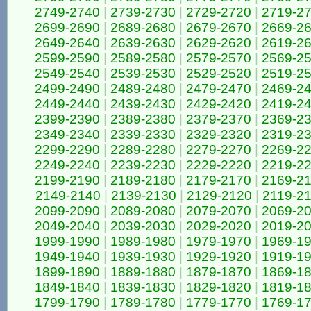
2749-2740
|
2739-2730
|
2729-2720
|
2719-2
2699-2690
|
2689-2680
|
2679-2670
|
2669-2
2649-2640
|
2639-2630
|
2629-2620
|
2619-2
2599-2590
|
2589-2580
|
2579-2570
|
2569-2
2549-2540
|
2539-2530
|
2529-2520
|
2519-2
2499-2490
|
2489-2480
|
2479-2470
|
2469-2
2449-2440
|
2439-2430
|
2429-2420
|
2419-2
2399-2390
|
2389-2380
|
2379-2370
|
2369-2
2349-2340
|
2339-2330
|
2329-2320
|
2319-2
2299-2290
|
2289-2280
|
2279-2270
|
2269-2
2249-2240
|
2239-2230
|
2229-2220
|
2219-2
2199-2190
|
2189-2180
|
2179-2170
|
2169-2
2149-2140
|
2139-2130
|
2129-2120
|
2119-2
2099-2090
|
2089-2080
|
2079-2070
|
2069-2
2049-2040
|
2039-2030
|
2029-2020
|
2019-2
1999-1990
|
1989-1980
|
1979-1970
|
1969-1
1949-1940
|
1939-1930
|
1929-1920
|
1919-1
1899-1890
|
1889-1880
|
1879-1870
|
1869-1
1849-1840
|
1839-1830
|
1829-1820
|
1819-1
1799-1790
|
1789-1780
|
1779-1770
|
1769-1