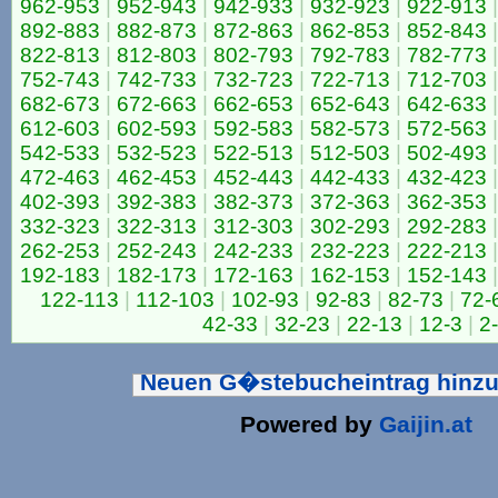
962-953
|
952-943
|
942-933
|
932-923
|
922-913
|
892-883
|
882-873
|
872-863
|
862-853
|
852-843
|
822-813
|
812-803
|
802-793
|
792-783
|
782-773
|
752-743
|
742-733
|
732-723
|
722-713
|
712-703
|
682-673
|
672-663
|
662-653
|
652-643
|
642-633
|
612-603
|
602-593
|
592-583
|
582-573
|
572-563
|
542-533
|
532-523
|
522-513
|
512-503
|
502-493
|
472-463
|
462-453
|
452-443
|
442-433
|
432-423
|
402-393
|
392-383
|
382-373
|
372-363
|
362-353
|
332-323
|
322-313
|
312-303
|
302-293
|
292-283
|
262-253
|
252-243
|
242-233
|
232-223
|
222-213
|
192-183
|
182-173
|
172-163
|
162-153
|
152-143
|
122-113
|
112-103
|
102-93
|
92-83
|
82-73
|
72-
42-33
|
32-23
|
22-13
|
12-3
|
2
Neuen G�stebucheintrag hinz
Powered by
Gaijin.at