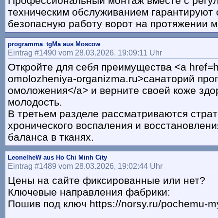
Профессиональный монтаж вместе с регу
техническим обслуживанием гарантируют 
безопасную работу ворот на протяжении мн
programma_tgMa aus Moscow
Eintrag #1490 vom 28.03.2026, 19:09:11 Uhr
Откройте для себя преимущества <a href=h
omolozheniya-organizma.ru>санаторий про
омоложения</a> и верните своей коже здо
молодость.
В третьем разделе рассматриваются стра
хронического воспаления и восстановлен
баланса в тканях.
LeonelheW aus Ho Chi Minh City
Eintrag #1489 vom 28.03.2026, 19:02:44 Uhr
Цены на сайте фиксированные или нет?
Ключевые направления фабрики:
Пошив под ключ https://norsy.ru/pochemu-m