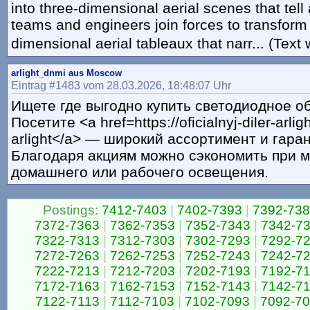
into three-dimensional aerial scenes that tell
teams and engineers join forces to transform 
dimensional aerial tableaux that narr... (Text
arlight_dnmi aus Moscow
Eintrag #1483 vom 28.03.2026, 18:48:07 Uhr
Ищете где выгодно купить светодиодное о
Посетите <a href=https://oficialnyj-diler-arli
arlight</a> — широкий ассортимент и гаран
Благодаря акциям можно сэкономить при 
домашнего или рабочего освещения.
Postings:
7412-7403
|
7402-7393
|
7392-73
7372-7363
|
7362-7353
|
7352-7343
|
7342-7
7322-7313
|
7312-7303
|
7302-7293
|
7292-7
7272-7263
|
7262-7253
|
7252-7243
|
7242-7
7222-7213
|
7212-7203
|
7202-7193
|
7192-7
7172-7163
|
7162-7153
|
7152-7143
|
7142-7
7122-7113
|
7112-7103
|
7102-7093
|
7092-7