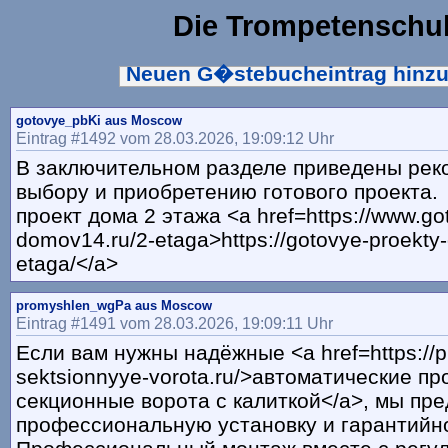
Die Trompetenschu
Neuen G�stebucheintrag hinz
gotovye_pbKi aus Moscow
Eintrag #1492 vom 28.03.2026, 19:09:12 Uhr
В заключительном разделе приведены рек
выбору и приобретению готового проекта.
проект дома 2 этажа <a href=https://www.go
domov14.ru/2-etaga>https://gotovye-proekty
etaga/</a>
promyshlen_wgPa aus Moscow
Eintrag #1491 vom 28.03.2026, 19:09:11 Uhr
Если вам нужны надёжные <a href=https://
sektsionnyye-vorota.ru/>автоматические 
секционные ворота с калиткой</a>, мы пр
профессиональную установку и гарантийн