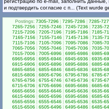
регистрацию по e-mail, заполнить данные,
и подтвердить согласие с п... (Text wurde g
Postings:
7305-7296
|
7295-7286
|
7285-72
7265-7256
|
7255-7246
|
7245-7236
|
7235-7
7215-7206
|
7205-7196
|
7195-7186
|
7185-7
7165-7156
|
7155-7146
|
7145-7136
|
7135-7
7115-7106
|
7105-7096
|
7095-7086
|
7085-7
7065-7056
|
7055-7046
|
7045-7036
|
7035-7
7015-7006
|
7005-6996
|
6995-6986
|
6985-6
6965-6956
|
6955-6946
|
6945-6936
|
6935-6
6915-6906
|
6905-6896
|
6895-6886
|
6885-6
6865-6856
|
6855-6846
|
6845-6836
|
6835-6
6815-6806
|
6805-6796
|
6795-6786
|
6785-6
6765-6756
|
6755-6746
|
6745-6736
|
6735-6
6715-6706
|
6705-6696
|
6695-6686
|
6685-6
6665-6656
|
6655-6646
|
6645-6636
|
6635-6
6615-6606
|
6605-6596
|
6595-6586
|
6585-6
6565-6556
|
6555-6546
|
6545-6536
|
6535-6
6515-6506
|
6505-6496
|
6495-6486
|
6485-6