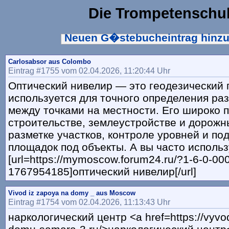
Die Trompetenschu
Neuen G�stebucheintrag hinz
Carlosabsor aus Colombo
Eintrag #1755 vom 02.04.2026, 11:20:44 Uhr
Оптический нивелир — это геодезический 
используется для точного определения ра
между точками на местности. Его широко 
строительстве, землеустройстве и дорожн
разметке участков, контроле уровней и по
площадок под объекты. А вы часто использ
[url=https://mymoscow.forum24.ru/?1-6-0-00
1767954185]оптический нивелир[/url]
Vivod iz zapoya na domy _ aus Moscow
Eintrag #1754 vom 02.04.2026, 11:13:43 Uhr
наркологический центр <a href=https://vyvo