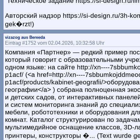
Техническое задание https://si-design.ru/l
Авторский надзор https://si-design.ru/3h-kom
gek�rzt!)
vizazog aus Bereeda
Eintrag #1752 vom 02.04.2026, 10:32:58 Uhr
Компания «Партнер» — редкий пример пос
который говорит с образовательными учр
одном языке: на сайте http://xn----7sbbumk
p1acf/ (<a href=http://xn----7sbbumkojddmeo
p1acf/products/kabinet-geografii/>оборудов
географии</a> ) собрана полноценная эко
и детских садов, от интерактивных панел
и систем мониторинга знаний до специал
мебели, робототехники и оборудования дл
комнат. Каталог структурирован по задача
мультимедийное оснащение классов, 3D-л
принтеры, конструкторы �... (Text wurde ge