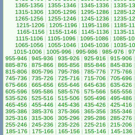
1365-1356
|
1355-1346
|
1345-1336
|
1335-1
1315-1306
|
1305-1296
|
1295-1286
|
1285-1
1265-1256
|
1255-1246
|
1245-1236
|
1235-1
1215-1206
|
1205-1196
|
1195-1186
|
1185-1
1165-1156
|
1155-1146
|
1145-1136
|
1135-1
1115-1106
|
1105-1096
|
1095-1086
|
1085-1
1065-1056
|
1055-1046
|
1045-1036
|
1035-1
1015-1006
|
1005-996
|
995-986
|
985-976
|
97
955-946
|
945-936
|
935-926
|
925-916
|
915-906
|
885-876
|
875-866
|
865-856
|
855-846
|
845-836
|
815-806
|
805-796
|
795-786
|
785-776
|
775-766
|
745-736
|
735-726
|
725-716
|
715-706
|
705-696
|
675-666
|
665-656
|
655-646
|
645-636
|
635-626
|
605-596
|
595-586
|
585-576
|
575-566
|
565-556
|
535-526
|
525-516
|
515-506
|
505-496
|
495-486
|
465-456
|
455-446
|
445-436
|
435-426
|
425-416
|
395-386
|
385-376
|
375-366
|
365-356
|
355-346
|
325-316
|
315-306
|
305-296
|
295-286
|
285-276
|
255-246
|
245-236
|
235-226
|
225-216
|
215-206
|
185-176
|
175-166
|
165-156
|
155-146
|
145-136