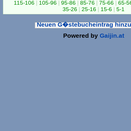
115-106
|
105-96
|
95-86
|
85-76
|
75-66
|
65-5
35-26
|
25-16
|
15-6
|
5-1
Neuen G�stebucheintrag hinz
Powered by
Gaijin.at