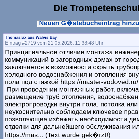
Die Trompetenschu
Neuen G�stebucheintrag hinz
Thomasrax aus Walvis Bay
Eintrag #2719 vom 21.05.2026, 11:38:48 Uhr
Принципиальное отличие монтажа инжене
коммуникаций в загородных домах от горо
заключается в возможности скрыть трубоп
холодного водоснабжения и отопления вну
пола под стяжкой https://master-vodoved.ru
При проведении монтажных работ, включ
размещение труб отопления, водоснабжен
электропроводки внутри пола, потолка или
неукоснительно соблюдаем ключевое прав
позволяющее избежать необходимости де
отделки для дальнейшего обслуживания и
https://mas... (Text wurde gek�rzt!)