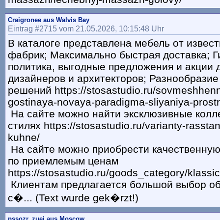
Craigronee aus Walvis Bay
Eintrag #2715 vom 21.05.2026, 10:15:48 Uhr
В каталоге представлена мебель от извес
фабрик; Максимально быстрая доставка; Г
политика, выгодные предложения и акции д
дизайнеров и архитекторов; Разнообразие
решений https://stosastudio.ru/sovmeshhen
gostinaya-novaya-paradigma-sliyaniya-prostr
На сайте можно найти эксклюзивные колл
стилях https://stosastudio.ru/varianty-rassta
kuhne/
На сайте можно приобрести качественную
по приемлемым ценам
https://stosastudio.ru/goods_category/klassi
Клиентам предлагается большой выбор об
с�... (Text wurde gek�rzt!)
pssozr_zuei aus Moscow