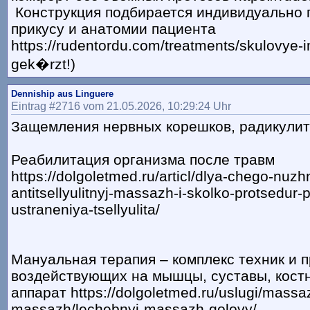
Конструкция подбирается индивидуально 
прикусу и анатомии пациента
https://rudentordu.com/treatments/skulovye-i
gek�rzt!)
Denniship aus Linguere
Eintrag #2716 vom 21.05.2026, 10:29:24 Uhr
Защемления нервных корешков, радикули
Реабилитация организма после травм
https://dolgoletmed.ru/articl/dlya-chego-nuzh
antitsellyulitnyj-massazh-i-skolko-protsedur-
ustraneniya-tsellyulita/
Мануальная терапия – комплекс техник и п
воздействующих на мышцы, суставы, кост
аппарат https://dolgoletmed.ru/uslugi/massa
massazh/lechebnyj-massazh-golovy/