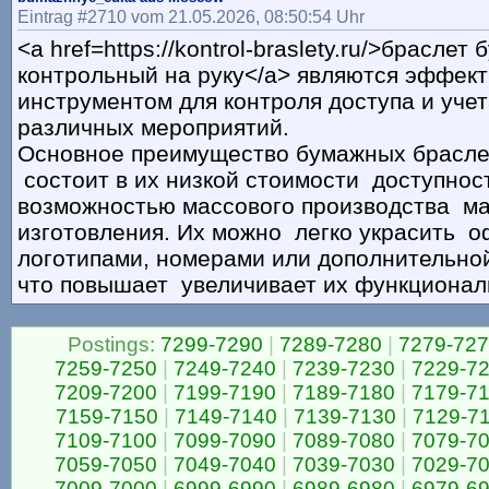
Eintrag #2710 vom 21.05.2026, 08:50:54 Uhr
<a href=https://kontrol-braslety.ru/>брасле
контрольный на руку</a> являются эффек
инструментом для контроля доступа и учет
различных мероприятий.
Основное преимущество бумажных брасле
состоит в их низкой стоимости доступнос
возможностью массового производства ма
изготовления. Их можно легко украсить 
логотипами, номерами или дополнительно
что повышает увеличивает их функционал
Postings:
7299-7290
|
7289-7280
|
7279-72
7259-7250
|
7249-7240
|
7239-7230
|
7229-7
7209-7200
|
7199-7190
|
7189-7180
|
7179-7
7159-7150
|
7149-7140
|
7139-7130
|
7129-7
7109-7100
|
7099-7090
|
7089-7080
|
7079-7
7059-7050
|
7049-7040
|
7039-7030
|
7029-7
7009-7000
|
6999-6990
|
6989-6980
|
6979-6