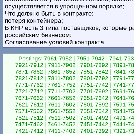
осуществляется в упрощенном порядке;
Что должно быть в контракте:
потеря контейнера;
В КНР есть 3 типа поставщиков, которые р
российским бизнесом:
Согласование условий контракта
Postings:
7961-7952
|
7951-7942
|
7941-79
7921-7912
|
7911-7902
|
7901-7892
|
7891-7
7871-7862
|
7861-7852
|
7851-7842
|
7841-7
7821-7812
|
7811-7802
|
7801-7792
|
7791-7
7771-7762
|
7761-7752
|
7751-7742
|
7741-7
7721-7712
|
7711-7702
|
7701-7692
|
7691-7
7671-7662
|
7661-7652
|
7651-7642
|
7641-7
7621-7612
|
7611-7602
|
7601-7592
|
7591-7
7571-7562
|
7561-7552
|
7551-7542
|
7541-7
7521-7512
|
7511-7502
|
7501-7492
|
7491-7
7471-7462
|
7461-7452
|
7451-7442
|
7441-7
7421-7412
|
7411-7402
|
7401-7392
|
7391-7