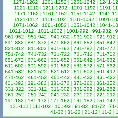
1271-1262
|
1261-1252
|
1251-1242
|
1241-1
1221-1212
|
1211-1202
|
1201-1192
|
1191-1
1171-1162
|
1161-1152
|
1151-1142
|
1141-11
1121-1112
|
1111-1102
|
1101-1092
|
1091-10
1071-1062
|
1061-1052
|
1051-1042
|
1041-1
1021-1012
|
1011-1002
|
1001-992
|
991-982
|
9
961-952
|
951-942
|
941-932
|
931-922
|
921-912
891-882
|
881-872
|
871-862
|
861-852
|
851-842
|
821-812
|
811-802
|
801-792
|
791-782
|
781-772
|
751-742
|
741-732
|
731-722
|
721-712
|
711-702
|
681-672
|
671-662
|
661-652
|
651-642
|
641-632
|
611-602
|
601-592
|
591-582
|
581-572
|
571-562
|
541-532
|
531-522
|
521-512
|
511-502
|
501-492
|
471-462
|
461-452
|
451-442
|
441-432
|
431-422
401-392
|
391-382
|
381-372
|
371-362
|
361-352
|
331-322
|
321-312
|
311-302
|
301-292
|
291-282
|
261-252
|
251-242
|
241-232
|
231-222
|
221-212
191-182
|
181-172
|
171-162
|
161-152
|
151-142
|
121-112
|
111-102
|
101-92
|
91-82
|
81-72
|
71-
41-32
|
31-22
|
21-12
|
11-2
|