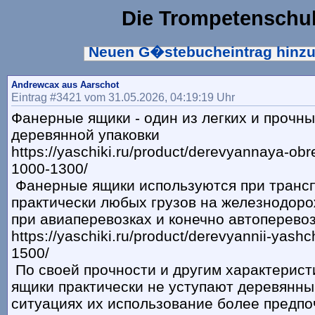
Die Trompetenschu
Neuen G�stebucheintrag hinz
Andrewcax aus Aarschot
Eintrag #3421 vom 31.05.2026, 04:19:19 Uhr
Фанерные ящики - один из легких и прочны
деревянной упаковки
https://yaschiki.ru/product/derevyannaya-ob
1000-1300/
Фанерные ящики используются при транс
практически любых грузов на железнодор
при авиаперевозках и конечно автоперево
https://yaschiki.ru/product/derevyannii-yash
1500/
По своей прочности и другим характерис
ящики практически не уступают деревянны
ситуациях их использование более предпо